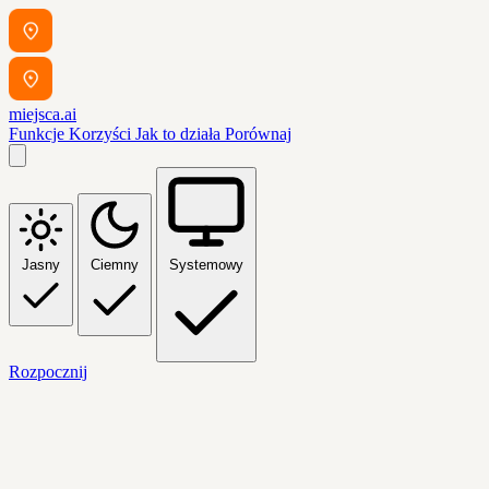
miejsca.ai
Funkcje
Korzyści
Jak to działa
Porównaj
Jasny
Ciemny
Systemowy
Rozpocznij