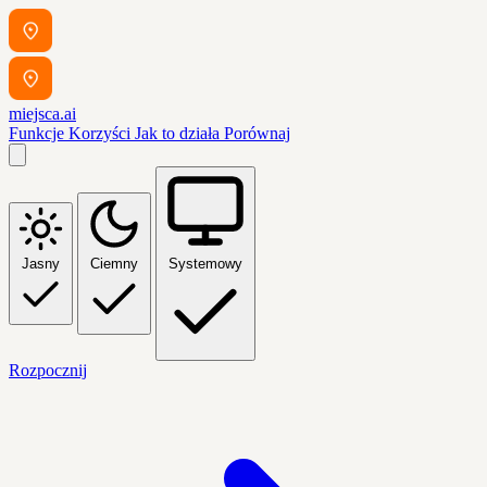
miejsca.ai
Funkcje
Korzyści
Jak to działa
Porównaj
Jasny
Ciemny
Systemowy
Rozpocznij