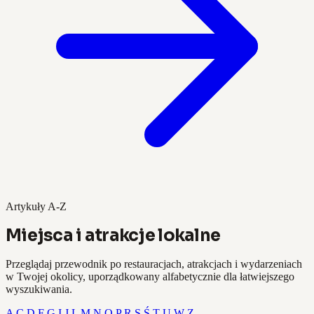
Artykuły A-Z
Miejsca i atrakcje lokalne
Przeglądaj przewodnik po restauracjach, atrakcjach i wydarzeniach
w Twojej okolicy, uporządkowany alfabetycznie dla łatwiejszego
wyszukiwania.
A
C
D
F
G
I
J
L
M
N
O
P
R
S
Ś
T
U
W
Z