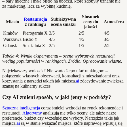
– bary mleczne i małe bistro na uboczu, które zdobyły uznanie nie
za marketing, lecz za wybitną kuchnię.
Stosunek
Restauracja
Subiektywna
Miasto
ceny do
Atmosfera
z rankingu
ocena smaku
jakości
Kraków
Pierogarnia X
3/5
2/5
4/5
Warszawa
Bistro Y
4/5
4/5
3/5
Gdańsk
Smażalnia Z
2/5
1/5
2/5
Tabela 4: Wyniki eksperymentu – ocena wybranych restauracji
według popularności w rankingach. Źródło: Opracowanie własne.
Najciekawszy wniosek? Nie warto ślepo ufać rankingom –
połączenie własnych obserwacji, konsultacji z mieszkańcami oraz
korzystania z narzędzi takich jak miejsca.
ai
zdecydowanie zwiększa
szansę na kulinarny sukces.
Czy AI zmieni sposób, w jaki jemy w podróży?
Sztuczna inteligencja
coraz śmielej wchodzi na rynek rekomendacji
restauracji.
Algorytmy
analizują nie tylko oceny, ale także nasze
preferencje, budżet czy wcześniejsze wybory. Narzędzia takie jak
miejsca.
ai
są w stanie wskazać miejsca, które naprawdę wpisują się