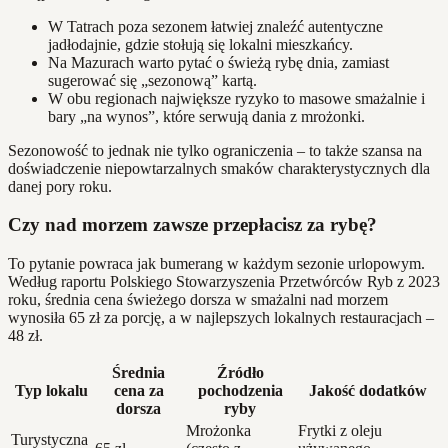
W Tatrach poza sezonem łatwiej znaleźć autentyczne
jadłodajnie, gdzie stołują się lokalni mieszkańcy.
Na Mazurach warto pytać o świeżą rybę dnia, zamiast
sugerować się „sezonową” kartą.
W obu regionach największe ryzyko to masowe smażalnie i
bary „na wynos”, które serwują dania z mrożonki.
Sezonowość to jednak nie tylko ograniczenia – to także szansa na
doświadczenie niepowtarzalnych smaków charakterystycznych dla
danej pory roku.
Czy nad morzem zawsze przepłacisz za rybę?
To pytanie powraca jak bumerang w każdym sezonie urlopowym.
Według raportu Polskiego Stowarzyszenia Przetwórców Ryb z 2023
roku, średnia cena świeżego dorsza w smażalni nad morzem
wynosiła 65 zł za porcję, a w najlepszych lokalnych restauracjach –
48 zł.
Średnia
Źródło
Typ lokalu
cena za
pochodzenia
Jakość dodatków
dorsza
ryby
Mrożonka
Frytki z oleju
Turystyczna