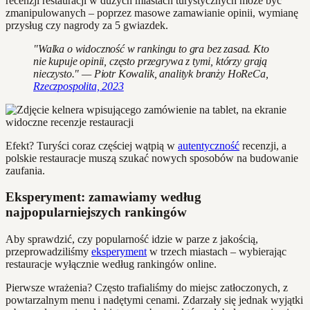
recenzji restauracji w dużych miastach turystycznych może być
zmanipulowanych – poprzez masowe zamawianie opinii, wymianę
przysług czy nagrody za 5 gwiazdek.
"Walka o widoczność w rankingu to gra bez zasad. Kto
nie kupuje opinii, często przegrywa z tymi, którzy grają
nieczysto." — Piotr Kowalik, analityk branży HoReCa,
Rzeczpospolita, 2023
Efekt? Turyści coraz częściej wątpią w
autentyczność
recenzji, a
polskie restauracje muszą szukać nowych sposobów na budowanie
zaufania.
Eksperyment: zamawiamy według
najpopularniejszych rankingów
Aby sprawdzić, czy popularność idzie w parze z jakością,
przeprowadziliśmy
eksperyment
w trzech miastach – wybierając
restauracje wyłącznie według rankingów online.
Pierwsze wrażenia? Często trafialiśmy do miejsc zatłoczonych, z
powtarzalnym menu i nadętymi cenami. Zdarzały się jednak wyjątki