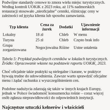
Podwójne standardy cenowe to zmora wielu miejsc turystycznych.
Według kontroli UOKiK z 2023 roku, aż 11% nadmorskich
restauracji stosowało „nieoficjalne” cenniki, różnicując ceny w
zależności od języka klienta lub sposobu zamawiania.
Cena za
Ujawnienie
Typ klienta
Dodatki
żurek
informacji
Lokalny
18 zł
Chleb
W menu
Turysta
25 zł
Chleb
Często brak info
Grupa
Negocjowalna
Różne
Ustne ustalenia
zorganizowana
Tabela 5: Przykład podwójnych cenników w lokalach turystycznych.
Źródło: Opracowanie własne na podstawie raportu UOKiK, 2023.
Choć oficjalnie takie praktyki są nielegalne i karane, w praktyce
bywają trudne do udowodnienia. Zawsze warto sprawdzić oficjalne
menu i żądać rachunku z wyszczególnieniem cen.
Podobne nadużycia zdarzają się także w innych krajach Europy,
jednak w Polsce świadomość konsumencka rośnie – coraz więcej
osób zgłasza nieprawidłowości do odpowiednich instytucji.
Najczęstsze sztuczki kelnerów i właścicieli