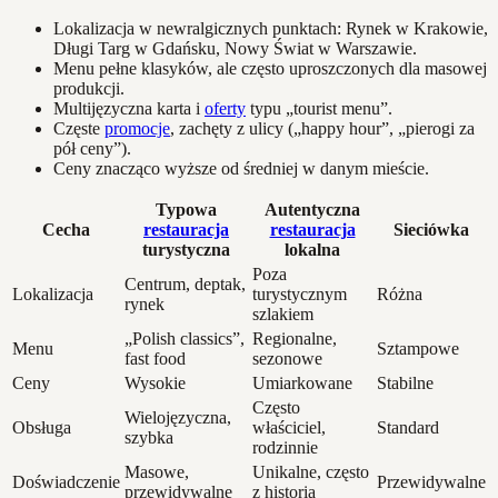
Lokalizacja w newralgicznych punktach: Rynek w Krakowie,
Długi Targ w Gdańsku, Nowy Świat w Warszawie.
Menu pełne klasyków, ale często uproszczonych dla masowej
produkcji.
Multijęzyczna karta i
oferty
typu „tourist menu”.
Częste
promocje
, zachęty z ulicy („happy hour”, „pierogi za
pół ceny”).
Ceny znacząco wyższe od średniej w danym mieście.
Typowa
Autentyczna
Cecha
restauracja
restauracja
Sieciówka
turystyczna
lokalna
Poza
Centrum, deptak,
Lokalizacja
turystycznym
Różna
rynek
szlakiem
„Polish classics”,
Regionalne,
Menu
Sztampowe
fast food
sezonowe
Ceny
Wysokie
Umiarkowane
Stabilne
Często
Wielojęzyczna,
Obsługa
właściciel,
Standard
szybka
rodzinnie
Masowe,
Unikalne, często
Doświadczenie
Przewidywalne
przewidywalne
z historią