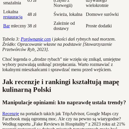
65 zł
(często z
używanego
smażalnia
Norwegii)
wielokrotnie
Lokalna
48 zł
Świeża, lokalna
Domowe surówki
restauracja
Zależnie od
Bar
mleczny
38 zł
Proste dodatki
dostawy
Tabela 3:
Porównanie cen
i jakości dań rybnych nad morzem.
Źródło: Opracowanie własne na podstawie [Stowarzyszenie
Przetwórców Ryb, 2023].
Choć legenda o „drodze rybach” nie wzięła się znikąd, umiejętne
wybory pozwalają uniknąć przepłacania. Warto rozmawiać z
lokalnymi mieszkańcami i sprawdzać menu przed wejściem.
Jak recenzje i rankingi kształtują mapę
kulinarną Polski
Manipulacje opiniami: kto naprawdę ustala trendy?
Recenzje
na portalach takich jak TripAdvisor, Google Maps czy
Facebook mają ogromną moc. Ale czy na pewno są wiarygodne?
Według raportu „Fake Reviews in Hospitality” z 2023 roku aż 21%