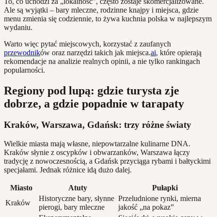
To, co uchodzi za „lokalność”, często zostaje skomercjalizowane.
Ale są wyjątki – bary mleczne, rodzinne knajpy i miejsca, gdzie
menu zmienia się codziennie, to żywa kuchnia polska w najlepszym
wydaniu.
Warto więc pytać miejscowych, korzystać z zaufanych
przewodnik
ów oraz narzędzi takich jak miejsca.
ai
, które opierają
rekomendacje na analizie realnych opinii, a nie tylko rankingach
popularności.
Regiony pod lupą: gdzie turysta zje
dobrze, a gdzie popadnie w tarapaty
Kraków, Warszawa, Gdańsk: trzy różne światy
Wielkie miasta mają własne, niepowtarzalne kulinarne DNA.
Kraków słynie z oscypków i obwarzanków, Warszawa łączy
tradycję z nowoczesnością, a Gdańsk przyciąga rybami i bałtyckimi
specjałami. Jednak różnice idą dużo dalej.
Miasto
Atuty
Pułapki
Historyczne bary, słynne
Przeludnione rynki, mierna
Kraków
pierogi, bary mleczne
jakość „na pokaz”