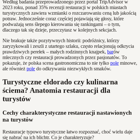
Według badania przeprowadzonego przez portal TripAdvisor w
2023 roku, ponad 35% recenzji restauracji w polskich miastach
turystycznych zawiera wzmianki o rozczarowaniu ceną lub jakością
potraw. Jednocześnie coraz częściej pojawiają się głosy, które
podważają sens ślepego kierowania się rankingami – o tym,
dlaczego tak się dzieje, przeczytasz w kolejnych sekcjach.
Nie brakuje także pozytywnych historii: podróżnicy, którzy
zaryzykowali i zeszli z utartego szlaku, często relacjonują odkrycia
prawdziwych perełek – małych rodzinnych knajpek,
bar
ów
mlecznych czy restauracji prowadzonych przez pasjonatów. To
pokazuje, że polska scena gastronomiczna to nie tylko
pole
minowe,
ale również
pole
do odkrywania niezwykłych smaków.
Turystyczne eldorado czy kulinarna
ściema? Anatomia restauracji dla
turystów
Cechy charakterystyczne restauracji nastawionych
na turystów
Restauracje typowo turystyczne łatwo rozpoznać, choć wielu daje
się nabrać na ich blichtr. Co je charakteryzuje?