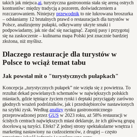
takich jak miejsca.
ai
, turystyczna gastronomia stała się areną ostrych
kontrastów: między tradycją a pozorem, doświadczeniem a
rozczarowaniem. Niniejszy
przewodnik
to nie lukrowana broszurka
– odsłaniamy 12 brutalnych prawd o restauracjach dla turystów w
Polsce, analizujemy pułapki, odkrywamy ukryte smaki i
podpowiadamy, jak nie dać się naciągnąć. Zapnij pasy i przygotuj
się na zaskoczenie – kulinarna mapa Polski jest znacznie bardziej
złożona, niż myślisz.
Dlaczego restauracje dla turystów w
Polsce to wciąż temat tabu
Jak powstał mit o "turystycznych pułapkach"
Koncepcja „turystycznych pułapek” nie wzięła się z powietrza. To
rezultat dekad powielanych schematów w największych polskich
miastach, gdzie tętniące życiem rynki i deptaki przyciągały zarówno
głodnych wrażeń podróżników, jak i przedsiębiorców nastawionych
na szybki zysk. Według
analizy
rynku gastronomicznego
przeprowadzonej przez
GUS
w 2023 roku, aż 58% restauracji w
ścisłych centrach największych miast deklaruje, że ich główną grupą
docelową są turyści. Efekt? Z jednej strony spektakularne wnętrza i
marketing nastawiony na cudzoziemców, z drugiej – często