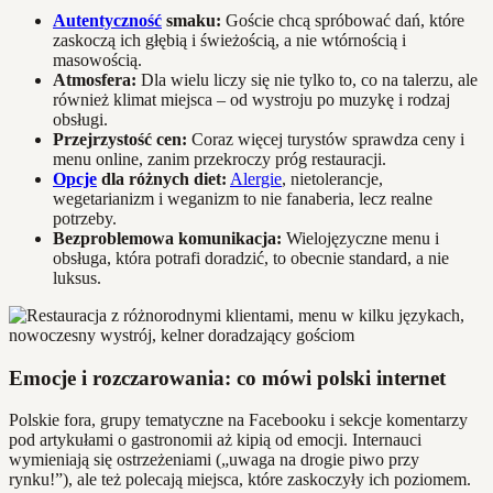
Autentyczność
smaku:
Goście chcą spróbować dań, które
zaskoczą ich głębią i świeżością, a nie wtórnością i
masowością.
Atmosfera:
Dla wielu liczy się nie tylko to, co na talerzu, ale
również klimat miejsca – od wystroju po muzykę i rodzaj
obsługi.
Przejrzystość cen:
Coraz więcej turystów sprawdza ceny i
menu online, zanim przekroczy próg restauracji.
Opcje
dla różnych diet:
Alergie
, nietolerancje,
wegetarianizm i weganizm to nie fanaberia, lecz realne
potrzeby.
Bezproblemowa komunikacja:
Wielojęzyczne menu i
obsługa, która potrafi doradzić, to obecnie standard, a nie
luksus.
Emocje i rozczarowania: co mówi polski internet
Polskie fora, grupy tematyczne na Facebooku i sekcje komentarzy
pod artykułami o gastronomii aż kipią od emocji. Internauci
wymieniają się ostrzeżeniami („uwaga na drogie piwo przy
rynku!”), ale też polecają miejsca, które zaskoczyły ich poziomem.