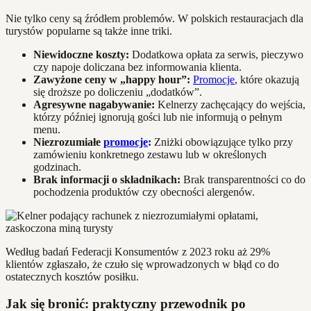
Nie tylko ceny są źródłem problemów. W polskich restauracjach dla
turystów popularne są także inne triki.
Niewidoczne koszty:
Dodatkowa opłata za serwis, pieczywo
czy napoje doliczana bez informowania klienta.
Zawyżone ceny w „happy hour”:
Promocje
, które okazują
się droższe po doliczeniu „dodatków”.
Agresywne nagabywanie:
Kelnerzy zachęcający do wejścia,
którzy później ignorują gości lub nie informują o pełnym
menu.
Niezrozumiałe
promocje
:
Zniżki obowiązujące tylko przy
zamówieniu konkretnego zestawu lub w określonych
godzinach.
Brak informacji o składnikach:
Brak transparentności co do
pochodzenia produktów czy obecności alergenów.
Według badań Federacji Konsumentów z 2023 roku aż 29%
klientów zgłaszało, że czuło się wprowadzonych w błąd co do
ostatecznych kosztów posiłku.
Jak się bronić: praktyczny przewodnik po