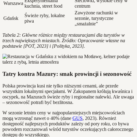
Eksperymentalna
Sieciówki, wysokie ceny w
Warszawa
kuchnia, street food
centrum
Zawyżone rachunki w
Świeże ryby, lokalne
Gdańsk
sezonie, turystyczne
piwa
„smażalnie”
Tabela 2: Główne różnice między restauracjami dla turystów w
trzech największych miastach. Źródło: Opracowanie własne na
podstawie [POT, 2023] i [Polityka, 2023].
Tatry kontra Mazury: smak prowincji i sezonowość
Polska prowincja kusi nie tylko niższymi cenami, ale przede
wszystkim lokalnymi specjałami. W Zakopanem królują kwaśnica i
oscypek, na Mazurach świeże ryby i regionalne nalewki. Ale uwaga
– sezonowość potrafi być bezlitosna.
W sezonie letnim ceny w najpopularniejszych miejscowościach
mogą wzrosnąć nawet o 40% (dane
GUS
, 2023). Również
dostępność najlepszych produktów zależy od pory roku, co bywa
powodem rozczarowań wśród turystów oczekujących całorocznego
dostępu do wszystkiego.