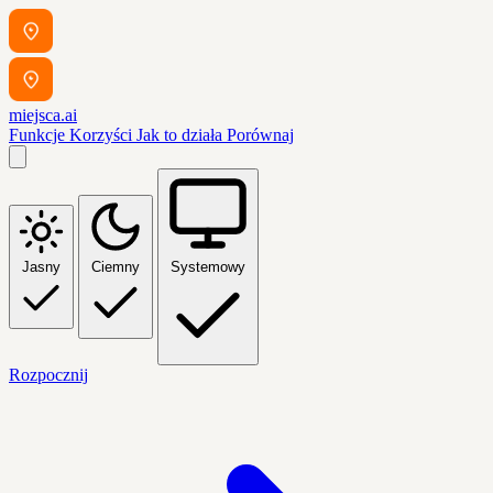
miejsca.ai
Funkcje
Korzyści
Jak to działa
Porównaj
Jasny
Ciemny
Systemowy
Rozpocznij