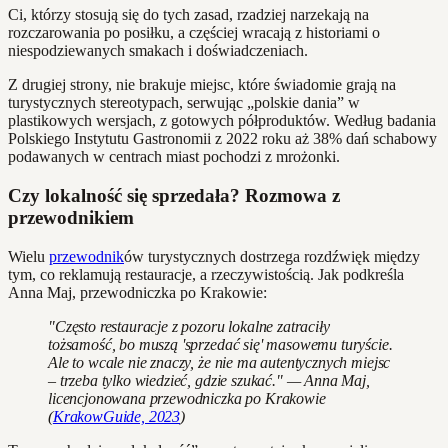
Ci, którzy stosują się do tych zasad, rzadziej narzekają na
rozczarowania po posiłku, a częściej wracają z historiami o
niespodziewanych smakach i doświadczeniach.
Z drugiej strony, nie brakuje miejsc, które świadomie grają na
turystycznych stereotypach, serwując „polskie dania” w
plastikowych wersjach, z gotowych półproduktów. Według badania
Polskiego Instytutu Gastronomii z 2022 roku aż 38% dań schabowy
podawanych w centrach miast pochodzi z mrożonki.
Czy lokalność się sprzedała? Rozmowa z
przewodnikiem
Wielu
przewodnik
ów turystycznych dostrzega rozdźwięk między
tym, co reklamują restauracje, a rzeczywistością. Jak podkreśla
Anna Maj, przewodniczka po Krakowie:
"Często restauracje z pozoru lokalne zatraciły
tożsamość, bo muszą 'sprzedać się' masowemu turyście.
Ale to wcale nie znaczy, że nie ma autentycznych miejsc
– trzeba tylko wiedzieć, gdzie szukać." — Anna Maj,
licencjonowana przewodniczka po Krakowie
(
KrakowGuide, 2023
)