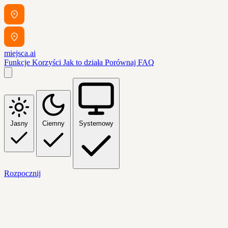
miejsca.ai
Funkcje
Korzyści
Jak to działa
Porównaj
FAQ
Jasny
Ciemny
Systemowy
Rozpocznij