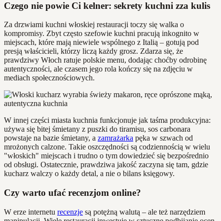
Czego nie powie Ci kelner: sekrety kuchni zza kulis
Za drzwiami kuchni włoskiej restauracji toczy się walka o
kompromisy. Zbyt często szefowie kuchni pracują inkognito w
miejscach, które mają niewiele wspólnego z Italią – gotują pod
presją właścicieli, którzy liczą każdy grosz. Zdarza się, że
prawdziwy Włoch ratuje polskie menu, dodając choćby odrobinę
autentyczności, ale czasem jego rola kończy się na zdjęciu w
mediach społecznościowych.
W innej części miasta kuchnia funkcjonuje jak taśma produkcyjna:
używa się bitej śmietany z puszki do tiramisu, sos carbonara
powstaje na bazie śmietany, a
zamrażarka
pęka w szwach od
mrożonych calzone. Takie oszczędności są codziennością w wielu
"włoskich" miejscach i trudno o tym dowiedzieć się bezpośrednio
od obsługi. Ostatecznie, prawdziwa jakość zaczyna się tam, gdzie
kucharz walczy o każdy detal, a nie o bilans księgowy.
Czy warto ufać recenzjom online?
W erze internetu
recenzje
są potężną walutą – ale też narzędziem
manipulacji. Wiele restauracji inwestuje w sztuczne podbijanie ocen,