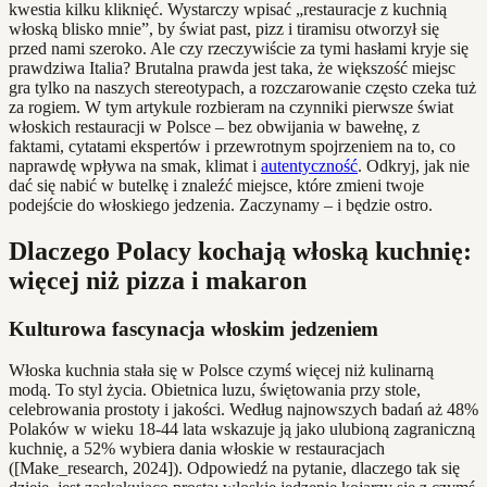
kwestia kilku kliknięć. Wystarczy wpisać „restauracje z kuchnią
włoską blisko mnie”, by świat past, pizz i tiramisu otworzył się
przed nami szeroko. Ale czy rzeczywiście za tymi hasłami kryje się
prawdziwa Italia? Brutalna prawda jest taka, że większość miejsc
gra tylko na naszych stereotypach, a rozczarowanie często czeka tuż
za rogiem. W tym artykule rozbieram na czynniki pierwsze świat
włoskich restauracji w Polsce – bez obwijania w bawełnę, z
faktami, cytatami ekspertów i przewrotnym spojrzeniem na to, co
naprawdę wpływa na smak, klimat i
autentyczność
. Odkryj, jak nie
dać się nabić w butelkę i znaleźć miejsce, które zmieni twoje
podejście do włoskiego jedzenia. Zaczynamy – i będzie ostro.
Dlaczego Polacy kochają włoską kuchnię:
więcej niż pizza i makaron
Kulturowa fascynacja włoskim jedzeniem
Włoska kuchnia stała się w Polsce czymś więcej niż kulinarną
modą. To styl życia. Obietnica luzu, świętowania przy stole,
celebrowania prostoty i jakości. Według najnowszych badań aż 48%
Polaków w wieku 18-44 lata wskazuje ją jako ulubioną zagraniczną
kuchnię, a 52% wybiera dania włoskie w restauracjach
([Make_research, 2024]). Odpowiedź na pytanie, dlaczego tak się