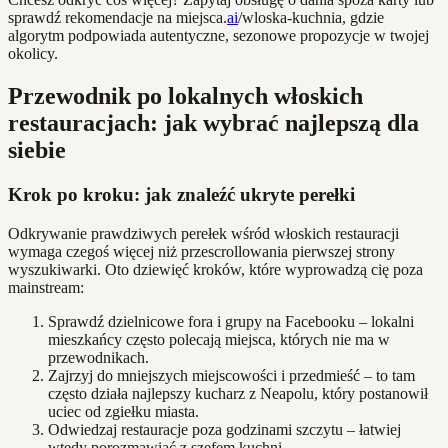
sprawdź rekomendacje na miejsca.
ai
/wloska-kuchnia, gdzie
algorytm podpowiada autentyczne, sezonowe propozycje w twojej
okolicy.
Przewodnik po lokalnych włoskich
restauracjach: jak wybrać najlepszą dla
siebie
Krok po kroku: jak znaleźć ukryte perełki
Odkrywanie prawdziwych perełek wśród włoskich restauracji
wymaga czegoś więcej niż przescrollowania pierwszej strony
wyszukiwarki. Oto dziewięć kroków, które wyprowadzą cię poza
mainstream:
Sprawdź dzielnicowe fora i grupy na Facebooku – lokalni
mieszkańcy często polecają miejsca, których nie ma w
przewodnikach.
Zajrzyj do mniejszych miejscowości i przedmieść – to tam
często działa najlepszy kucharz z Neapolu, który postanowił
uciec od zgiełku miasta.
Odwiedzaj restauracje poza godzinami szczytu – łatwiej
wtedy porozmawiać z szefem kuchni.