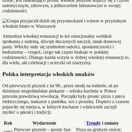
dzieje, jest zaskakująco prosta: włoskie jedzenie kojarzy się z czymś
autentycznym, zdrowym, a jednocześnie luksusowym w swojej
codzienności.
Atmosfera włoskiej restauracji to też emocjonalny wehikuł:
spotkania z rodziną, dźwięk tłuczonych naczyń, smak domowej
pasty. Włochy stały się symbolem radości, spontaniczności i
hedonizmu – czegoś, czego tak często brakuje w polskiej
codzienności. Dlatego każda wizyta w dobrej włoskiej restauracji to,
dla wielu, akt celebracji i ucieczki od szarzyzny.
Polska interpretacja włoskich smaków
Od pierwszych pizzerii z lat 90., przez modę na trattorie, aż po
dzisiejsze neapolitańskie piekarze – włoska kuchnia w Polsce
przeszła prawdziwą rewolucję. Początki były proste: pizza z pieca
elektrycznego, makaron z pudełka, sos z proszku. Dopiero z czasem
pojawiły się miejsca, w których kucharze i właściciele zaczęli
myśleć o jakości i tradycji.
Rok
Wydarzenie
Trendy
i zmiany
Pierwsze pizzerie – prosty fast-
Pizza na grubym cieście,