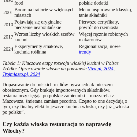
1992
food
polskie dodatki
Boom na trattorie w większych
Menu inspirowane klasyką,
2001
miastach
tanie składniki
Pojawiają się oryginalne
Pierwsze certyfikaty,
2010
pieczenie neapolitańskie
powrót do rzemiosła
Wzrost liczby włoskich szefów
Więcej ręcznie robionych
2017
kuchni
makaronów
Eksperymenty smakowe,
Regionalizacja, nowe
2024
kuchnia roślinna
trendy
Tabela 1: Kluczowe etapy rozwoju włoskiej kuchni w Polsce
Źródło: Opracowanie własne na podstawie
Viva.pl, 2024
,
Trojmiasto.pl, 2024
Dopasowanie do polskich realiów bywa jednak mieczem
obosiecznym. Gdy brakuje importowanych składników,
restauratorzy sięgają po polskie zamienniki – mozzarella z
Mazowsza, śmietana zamiast pecorino. Często to one decydują o
tym, czy finalny efekt to jeszcze kuchnia włoska, czy już „włoska
po polsku”.
Czy każda włoska restauracja to naprawdę
Włochy?