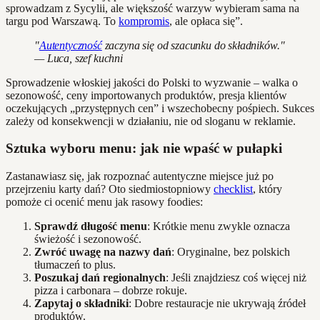
sprowadzam z Sycylii, ale większość warzyw wybieram sama na
targu pod Warszawą. To
kompromis
, ale opłaca się”.
"
Autentyczność
zaczyna się od szacunku do składników."
— Luca, szef kuchni
Sprowadzenie włoskiej jakości do Polski to wyzwanie – walka o
sezonowość, ceny importowanych produktów, presja klientów
oczekujących „przystępnych cen” i wszechobecny pośpiech. Sukces
zależy od konsekwencji w działaniu, nie od sloganu w reklamie.
Sztuka wyboru menu: jak nie wpaść w pułapki
Zastanawiasz się, jak rozpoznać autentyczne miejsce już po
przejrzeniu karty dań? Oto siedmiostopniowy
checklist
, który
pomoże ci ocenić menu jak rasowy foodies:
Sprawdź długość menu
: Krótkie menu zwykle oznacza
świeżość i sezonowość.
Zwróć uwagę na nazwy dań
: Oryginalne, bez polskich
tłumaczeń to plus.
Poszukaj dań regionalnych
: Jeśli znajdziesz coś więcej niż
pizza i carbonara – dobrze rokuje.
Zapytaj o składniki
: Dobre restauracje nie ukrywają źródeł
produktów.