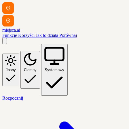
miejsca.ai
Funkcje
Korzyści
Jak to działa
Porównaj
Jasny
Ciemny
Systemowy
Rozpocznij