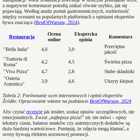
a negatywne komentarze potrafią znikać równie szybko, jak się
pojawiają. Według analiz portali gastronomicznych, rozbieżność
między ocenami na popularnych platformach a opiniami ekspertów
bywa znacząca (
BestOfWarsaw, 2024
).
Ocena
Ekspercka
Restauracja
Komentarz
online
opinia
Przeciętna
"Bella Italia"
4,6
3,0
jakość
"Trattoria di
4,2
4,5
Świetna pizza
Roma"
"Viva Pizza"
4,7
2,8
Słabe składniki
"Osteria
3,9
4,6
Ukryty klejnot
Autentica"
Tabela 2: Porównanie ocen internetowych i opinii ekspertów
Źródło: Opracowanie własne na podstawie
BestOfWarsaw, 2024
Aby czytać
recenzje
jak insider, szukaj opisów szczegółowych, nie
emocjonalnych. Zwrot „najlepsza pizza!” nic nie mówi – opisy
tekstury ciasta, balansu smaków czy autentycznych dodatków są
dużo bardziej wartościowe. Pamiętaj, że zdjęcia mogą kłamać, a
oceny bywają efektem sezonowej promocji.