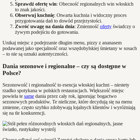
Sprawdź ofertę win
: Obecność regionalnych win włoskich
to znak jakości.
Obserwuj kuchnię
: Otwarta kuchnia i widoczny proces
przygotowania dań to dowód przejrzystości.
Zwróć uwagę na dania dnia
: Zmienność
oferty
świadczy o
żywym podejściu do gotowania.
Unikaj miejsc z podejrzanie długim menu, pizzy z ananasem
podawanej jako specjalność oraz wszędobylskiej śmietany w sosach
– to nie są oznaki autentyczności.
Dania sezonowe i regionalne – czy są dostępne w
Polsce?
Sezonowość i regionalność to esencja włoskiej kuchni – niestety
rzadko spotykana w polskich restauracjach. Większość miejsc
powiela te
same
dania przez cały rok, ignorując bogactwo
sezonowych produktów. Te nieliczne, które decydują się na menu
zmienne, często szybko zdobywają lojalnych klientów i wyróżniają
się na tle konkurencji.
Chcesz odkryć coś więcej? Zapytaj obsługę o dania spoza karty lub