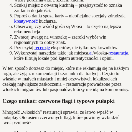
Szukaj miejsc z otwartą kuchnią – przejrzystość to oznaka
zaufania do jakości.
Poproś o dania spoza karty – nieoficjalne specjały zdradzają
kreatywność
kucharza.
Obserwuj, czy wśród gości są Włosi – to często najlepsza
rekomendacja.
Zwracaj uwagę na winotekę – szeroki wybór win
regionalnych to dobry znak.
Przeczytaj
recenzje
ekspertów, nie tylko użytkowników.
Wykorzystaj narzędzia takie jak miejsca.
ai
/wloska-
restauracja
,
które filtrują lokale pod kątem autentyczności i opinii.
W ten sposób dotrzesz do miejsc, które nie reklamują się na każdym
rogu, ale żyją z rekomendacji i szacunku dla tradycji. Często to
właśnie w małych miastach i mniej oczywistych lokalizacjach
czekają największe zaskoczenia – restauracje prowadzone przez
włoskich imigrantów lub pasjonatów, którzy nie idą na kompromisy.
Czego unikać: czerwone flagi i typowe pułapki
Mnogość „włoskich” restauracji sprawia, że łatwo wpaść w
pułapkę. Oto osiem czerwonych flag, które powinny wzbudzić
twoją czujność: