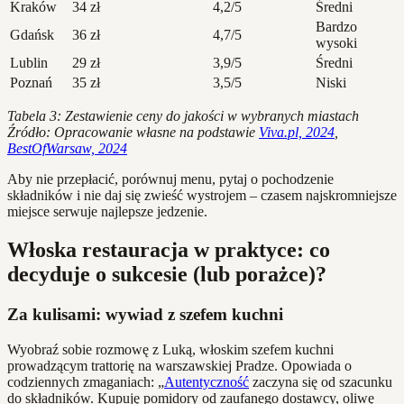
Kraków
34 zł
4,2/5
Średni
Bardzo
Gdańsk
36 zł
4,7/5
wysoki
Lublin
29 zł
3,9/5
Średni
Poznań
35 zł
3,5/5
Niski
Tabela 3: Zestawienie ceny do jakości w wybranych miastach
Źródło: Opracowanie własne na podstawie
Viva.pl, 2024
,
BestOfWarsaw, 2024
Aby nie przepłacić, porównuj menu, pytaj o pochodzenie
składników i nie daj się zwieść wystrojem – czasem najskromniejsze
miejsce serwuje najlepsze jedzenie.
Włoska restauracja w praktyce: co
decyduje o sukcesie (lub porażce)?
Za kulisami: wywiad z szefem kuchni
Wyobraź sobie rozmowę z Luką, włoskim szefem kuchni
prowadzącym trattorię na warszawskiej Pradze. Opowiada o
codziennych zmaganiach: „
Autentyczność
zaczyna się od szacunku
do składników. Kupuję pomidory od zaufanego dostawcy, oliwę