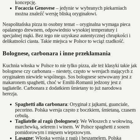
koncepcję.
Focaccia Genovese
– jedynie w wybranych piekarniach
można znaleźć wersję bliską oryginałowi.
Neapolitańska pizza to osobny temat – oryginalna wymaga pieca
opalanego drewnem, odpowiednio wysokiej temperatury i
specjalnej mąki. Bez tego nie uzyskasz autentycznej chrupkości i
delikatności ciasta. Takie miejsca w Polsce to wciąż rzadkość.
Bolognese, carbonara i inne przekłamania
Kuchnia włoska w Polsce to nie tylko pizza, ale też klasyki takie jak
bolognese czy carbonara – niestety, często w wersjach mających z
oryginałem niewiele wspólnego. Sos bolognese serwowany jest z
makaronem spaghetti, choć w Emilii-Romanii jedzony jest z
tagliatelle. Carbonara z dodatkiem śmietany to już narodowa
herezja.
Spaghetti alla carbonara
: Oryginał z jajkami, guanciale,
pecorino. Polska wersja często z boczkiem, śmietaną, czasem
cebulą.
Tagliatelle al ragù (bolognese)
: We Włoszech z wołowiną,
marchewką, selerem i winem. W Polsce spaghetti z sosem
pomidorowym i mięsem wieprzowym.
Lasagne
: Włoska wersja z ragù i beszamelem. Polska