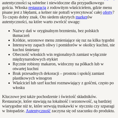
autentyczności są subtelne i niewidoczne dla przypadkowego
gościa. Włoska
restauracja
z rodowitym właścicielem, gdzie menu
pisane jest z błędami, a kelner nie potrafi wyrecytować całej
oferty
?
To często dobry znak. Oto siedem ukrytych
marker
ów
autentyczności, na które warto zwrócić uwagę:
Nazwy dań w oryginalnym brzmieniu, bez polskich
tłumaczeń
Krótkie, sezonowe menu zmieniające się raz na kilka tygodni
Intensywny zapach oliwy i pomidorów w okolicy kuchni, nie
kuchni śmietany
Obecność włoskich win regionalnych zamiast wyłącznie
międzynarodowych etykiet
Ręcznie robiony makaron, widoczny na półkach lub w
otwartej kuchni
Brak przesadnych dekoracji – prostota i spokój zamiast
plastikowych winogron
Właściciel lub szef kuchni rozmawiający z gośćmi, często po
włosku
Kluczowe jest także pochodzenie i świeżość składników.
Restauracje, które stawiają na lokalność i sezonowość, są bardziej
wiarygodne niż te, które serwują truskawki w styczniu czy szparagi
w listopadzie.
Autentyczność
zaczyna się od szacunku do produktu.