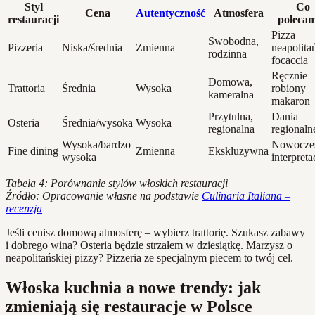
Styl
Co
Cena
Autentyczność
Atmosfera
restauracji
poleca
Pizza
Swobodna,
Pizzeria
Niska/średnia
Zmienna
neapolita
rodzinna
focaccia
Ręcznie
Domowa,
Trattoria
Średnia
Wysoka
robiony
kameralna
makaron
Przytulna,
Dania
Osteria
Średnia/wysoka
Wysoka
regionalna
regionaln
Wysoka/bardzo
Nowocze
Fine dining
Zmienna
Ekskluzywna
wysoka
interpreta
Tabela 4: Porównanie stylów włoskich restauracji
Źródło: Opracowanie własne na podstawie
Culinaria Italiana –
recenzja
Jeśli cenisz domową atmosferę – wybierz trattorię. Szukasz zabawy
i dobrego wina? Osteria będzie strzałem w dziesiątkę. Marzysz o
neapolitańskiej pizzy? Pizzeria ze specjalnym piecem to twój cel.
Włoska kuchnia a nowe trendy: jak
zmieniają się restauracje w Polsce