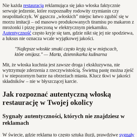
Nie każda
restauracja
reklamująca się jako włoska faktycznie
serwuje jedzenie, które rozpoznałby rodowity rzymianin czy
neapolitańczyk. W gąszczu „włoskich” miejsc łatwo zgubić się w
morzu imitacji – od masowo produkowanych tiramisu po makaron z
mrożonki i pizzę pieczoną w elektrycznym piekarniku.
Autentyczność
często kryje się tam, gdzie nikt się jej nie spodziewa,
a luksus nie oznacza wcale wyjątkowej jakości.
"Najlepsze włoskie smaki często kryją się w miejscach,
które omijasz." — Marta, dziennikarka kulinarna
Mit, że włoska kuchnia jest zawsze droga i ekskluzywna, nie
wytrzymuje zderzenia z rzeczywistością. Świetną pastę można zjeść
i w niepozornym barze na obrzeżach miasta. Klucz tkwi w jakości
składników – nie w błyszczącej karcie.
Jak rozpoznać autentyczną włoską
restaurację w Twojej okolicy
Sygnały autentyczności, których nie znajdziesz w
reklamach
W świecie, gdzie reklama to często sztuka iluzji, prawdziwe
sygnały