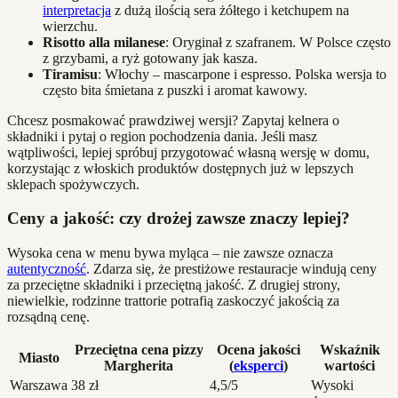
interpretacja
z dużą ilością sera żółtego i ketchupem na
wierzchu.
Risotto alla milanese
: Oryginał z szafranem. W Polsce często
z grzybami, a ryż gotowany jak kasza.
Tiramisu
: Włochy – mascarpone i espresso. Polska wersja to
często bita śmietana z puszki i aromat kawowy.
Chcesz posmakować prawdziwej wersji? Zapytaj kelnera o
składniki i pytaj o region pochodzenia dania. Jeśli masz
wątpliwości, lepiej spróbuj przygotować własną wersję w domu,
korzystając z włoskich produktów dostępnych już w lepszych
sklepach spożywczych.
Ceny a jakość: czy drożej zawsze znaczy lepiej?
Wysoka cena w menu bywa myląca – nie zawsze oznacza
autentyczność
. Zdarza się, że prestiżowe restauracje windują ceny
za przeciętne składniki i przeciętną jakość. Z drugiej strony,
niewielkie, rodzinne trattorie potrafią zaskoczyć jakością za
rozsądną cenę.
Przeciętna cena pizzy
Ocena jakości
Wskaźnik
Miasto
Margherita
(
eksperci
)
wartości
Warszawa
38 zł
4,5/5
Wysoki