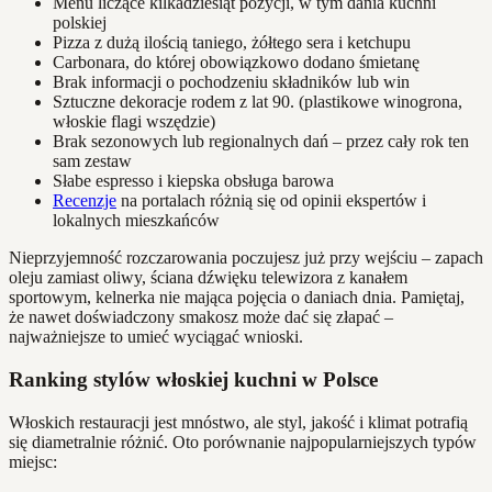
Menu liczące kilkadziesiąt pozycji, w tym dania kuchni
polskiej
Pizza z dużą ilością taniego, żółtego sera i ketchupu
Carbonara, do której obowiązkowo dodano śmietanę
Brak informacji o pochodzeniu składników lub win
Sztuczne dekoracje rodem z lat 90. (plastikowe winogrona,
włoskie flagi wszędzie)
Brak sezonowych lub regionalnych dań – przez cały rok ten
sam zestaw
Słabe espresso i kiepska obsługa barowa
Recenzje
na portalach różnią się od opinii ekspertów i
lokalnych mieszkańców
Nieprzyjemność rozczarowania poczujesz już przy wejściu – zapach
oleju zamiast oliwy, ściana dźwięku telewizora z kanałem
sportowym, kelnerka nie mająca pojęcia o daniach dnia. Pamiętaj,
że nawet doświadczony smakosz może dać się złapać –
najważniejsze to umieć wyciągać wnioski.
Ranking stylów włoskiej kuchni w Polsce
Włoskich restauracji jest mnóstwo, ale styl, jakość i klimat potrafią
się diametralnie różnić. Oto porównanie najpopularniejszych typów
miejsc: