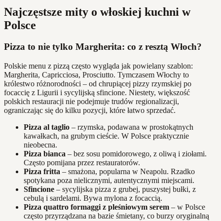
Najczęstsze mity o włoskiej kuchni w
Polsce
Pizza to nie tylko Margherita: co z resztą Włoch?
Polskie menu z pizzą często wygląda jak powielany szablon:
Margherita, Capricciosa, Prosciutto. Tymczasem Włochy to
królestwo różnorodności – od chrupiącej pizzy rzymskiej po
focaccię z Ligurii i sycylijską sfincione. Niestety, większość
polskich restauracji nie podejmuje trudów regionalizacji,
ograniczając się do kilku pozycji, które łatwo sprzedać.
Pizza al taglio
– rzymska, podawana w prostokątnych
kawałkach, na grubym cieście. W Polsce praktycznie
nieobecna.
Pizza bianca
– bez sosu pomidorowego, z oliwą i ziołami.
Często pomijana przez restauratorów.
Pizza fritta
– smażona, popularna w Neapolu. Rzadko
spotykana poza nielicznymi, autentycznymi miejscami.
Sfincione
– sycylijska pizza z grubej, puszystej bułki, z
cebulą i sardelami. Bywa mylona z focaccią.
Pizza quattro formaggi z pleśniowym serem
– w Polsce
często przyrządzana na bazie śmietany, co burzy oryginalną