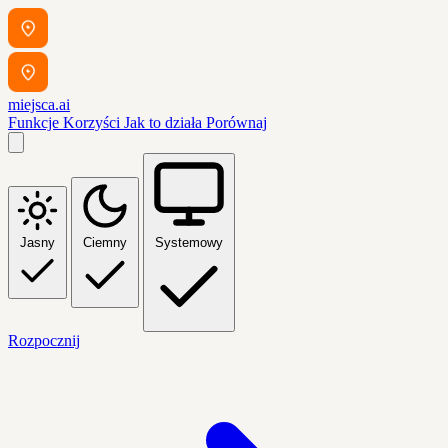
miejsca.ai
Funkcje
Korzyści
Jak to działa
Porównaj
Jasny
Ciemny
Systemowy
Rozpocznij