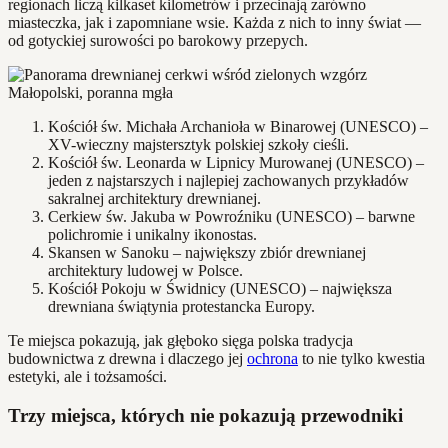
regionach liczą kilkaset kilometrów i przecinają zarówno
miasteczka, jak i zapomniane wsie. Każda z nich to inny świat —
od gotyckiej surowości po barokowy przepych.
Kościół św. Michała Archanioła w Binarowej (UNESCO) –
XV-wieczny majstersztyk polskiej szkoły cieśli.
Kościół św. Leonarda w Lipnicy Murowanej (UNESCO) –
jeden z najstarszych i najlepiej zachowanych przykładów
sakralnej architektury drewnianej.
Cerkiew św. Jakuba w Powroźniku (UNESCO) – barwne
polichromie i unikalny ikonostas.
Skansen w Sanoku – największy zbiór drewnianej
architektury ludowej w Polsce.
Kościół Pokoju w Świdnicy (UNESCO) – największa
drewniana świątynia protestancka Europy.
Te miejsca pokazują, jak głęboko sięga polska tradycja
budownictwa z drewna i dlaczego jej
ochrona
to nie tylko kwestia
estetyki, ale i tożsamości.
Trzy miejsca, których nie pokazują przewodniki