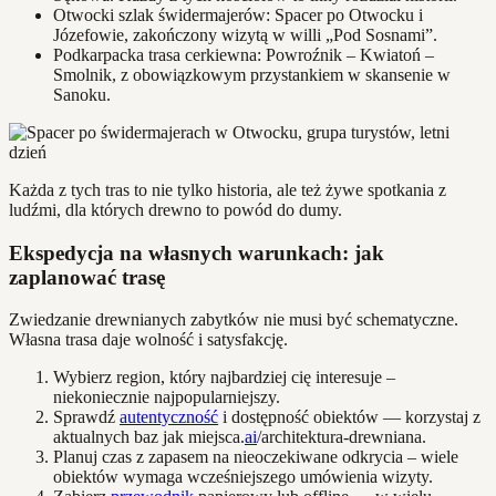
Otwocki szlak świdermajerów: Spacer po Otwocku i
Józefowie, zakończony wizytą w willi „Pod Sosnami”.
Podkarpacka trasa cerkiewna: Powroźnik – Kwiatoń –
Smolnik, z obowiązkowym przystankiem w skansenie w
Sanoku.
Każda z tych tras to nie tylko historia, ale też żywe spotkania z
ludźmi, dla których drewno to powód do dumy.
Ekspedycja na własnych warunkach: jak
zaplanować trasę
Zwiedzanie drewnianych zabytków nie musi być schematyczne.
Własna trasa daje wolność i satysfakcję.
Wybierz region, który najbardziej cię interesuje –
niekoniecznie najpopularniejszy.
Sprawdź
autentyczność
i dostępność obiektów — korzystaj z
aktualnych baz jak miejsca.
ai
/architektura-drewniana.
Planuj czas z zapasem na nieoczekiwane odkrycia – wiele
obiektów wymaga wcześniejszego umówienia wizyty.