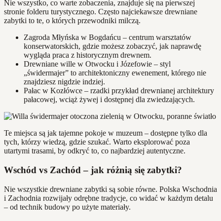
Nie wszystko, co warte zobaczenia, znajduje się na pierwszej
stronie folderu turystycznego. Często najciekawsze drewniane
zabytki to te, o których przewodniki milczą.
Zagroda Młyńska w Bogdańcu – centrum warsztatów
konserwatorskich, gdzie możesz zobaczyć, jak naprawdę
wygląda praca z historycznym drewnem.
Drewniane wille w Otwocku i Józefowie – styl
„świdermajer” to architektoniczny ewenement, którego nie
znajdziesz nigdzie indziej.
Pałac w Kozłówce – rzadki przykład drewnianej architektury
pałacowej, wciąż żywej i dostępnej dla zwiedzających.
Te miejsca są jak tajemne pokoje w muzeum – dostępne tylko dla
tych, którzy wiedzą, gdzie szukać. Warto eksplorować poza
utartymi trasami, by odkryć to, co najbardziej autentyczne.
Wschód vs Zachód – jak różnią się zabytki?
Nie wszystkie drewniane zabytki są sobie równe. Polska Wschodnia
i Zachodnia rozwijały odrębne tradycje, co widać w każdym detalu
– od technik budowy po użyte materiały.