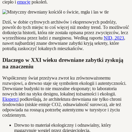
ciepło i
emocje
pokoleń.
Dziś, w dobie cyfrowych archiwów i ekspresowych podróży,
powrót do tych miejsc to coś więcej niż modny trend. To możliwość
dotknięcia historii, która nie została opisana przez zwycięzców, lecz
wyrzeźbiona przez ludzi z marginesu. Według raportu
NID, 2023
,
nawet najbardziej znane drewniane zabytki kryją sekrety, które
potrafią zaskoczyć lokalnych mieszkańców.
Dlaczego w XXI wieku drewniane zabytki zyskują
na znaczeniu
Współczesny świat przeżywa zwrot ku zrównoważonemu
rozwojowi, a drewno staje się symbolem ekologii i autentyczności.
Drewniane budynki to nie muzealne eksponaty; to laboratoria
nowych idei na styku designu, lokalnej tożsamości i ekologii.
Eksperci
podkreślają, że architektura drewniana nie tylko chroni
środowisko (niskie emisje CO2, odnawialność surowca), ale też
odpowiada na rosnącą potrzebę autentyzmu w turystyce i życiu
codziennym.
Drewno to materiał ekologiczny i odnawialny, który
magazynuje węgiel przez dziesięciolecia.