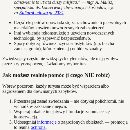
odnowienie to utrata duszy miejsca.” — mgr A. Malisz,
specjalistka ds. konserwacji drewnianych kościołów, cyt.
za
KulturaLudowa.pl, 2024
Część ekspertów opowiada się za zachowaniem pierwotnych
materiałów kosztem nowoczesnych zabezpieczeń.
Inni wybierają rekonstrukcję z użyciem nowoczesnych
technologii, by zapewnić bezpieczeństwo.
Spory dotyczą również użycia substytutów (np. blacha
zamiast gontu), które zmieniają odbiór wizualny.
Zwiedzający często nie widzą tych dylematów, ale mają wpływ —
przez krytyczną ocenę i świadomy wybór tras.
Jak możesz realnie pomóc (i czego NIE robić)
Wbrew pozorom, każdy turysta może być wsparciem albo
zagrożeniem dla drewnianych zabytków.
Przestrzegaj zasad zwiedzania – nie dotykaj polichromii, nie
wchodź w zakazane miejsca.
Wspieraj lokalne inicjatywy i fundacje zajmujące się
konserwacją.
Udostępniaj
informacje
o zagrożonych obiektach — promocja
to realna
ochrona
.