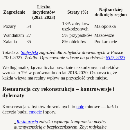
Liczba
Najbardziej
Zagrożenie
incydentów
Straty (%)
dotknięty region
(2021-2023)
13% zabytków
Pożary
54
Małopolska
uszkodzonych
Wandalizm
27
5% przypadków
Mazowsze
Zalania
35
8% obiektów
Podkarpacie
Tabela 2:
Statystyki
zagrożeń dla zabytków drewnianych w Polsce
2021-2023. Źródło: Opracowanie własne na podstawie
NID, 2023
Według analiz, łączna liczba poważnie uszkodzonych obiektów
wzrosła o 7% w porównaniu do lat 2018-2020. Oznacza to, że
każda wizyta ma realny wpływ na przyszłość tych miejsc.
Restauracja czy rekonstrukcja – kontrowersje i
dylematy
Konserwacja zabytków drewnianych to
pole
minowe — każda
decyzja budzi
emocje
i spory.
„
Restauracja
zabytku wymaga kompromisu między
autentycznością a bezpieczeństwem. Zbyt radykalne