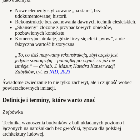
Nowe elementy stylizowane „na stare”, bez
udokumentowanej historii.
Rekonstrukcje bez zachowania dawnych technik ciesielskich.
„Skanseny” złożone z przypadkowych obiektów,
pozbawionych kontekstu.
Komercyjne atrakcje, gdzie liczy się efekt „wow”, a nie
faktyczna wartość historyczna.
„To, co dziś nazywamy rekonstrukcją, zbyt często jest
jedynie scenografią – pamiątką po czymś, co już nie
istnieje.” — dr hab. J. Mazur, Katedra Konserwacji
Zabytków, cyt. za
NID, 2023
Świadome zwiedzanie to nie tylko zachwyt, ale i czujność wobec
powierzchownych imitacji.
Definicje i terminy, które warto znać
Zrębówka
Technika wznoszenia budynków z bali układanych poziomo i
łączonych na narożnikach bez gwoździ, typowa dla polskiej
architektury ludowej.