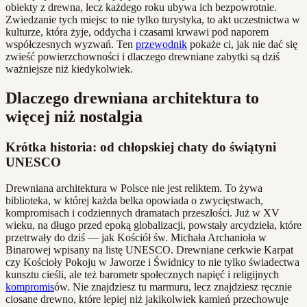
obiekty z drewna, lecz każdego roku ubywa ich bezpowrotnie.
Zwiedzanie tych miejsc to nie tylko turystyka, to akt uczestnictwa w
kulturze, która żyje, oddycha i czasami krwawi pod naporem
współczesnych wyzwań. Ten
przewodnik
pokaże ci, jak nie dać się
zwieść powierzchowności i dlaczego drewniane zabytki są dziś
ważniejsze niż kiedykolwiek.
Dlaczego drewniana architektura to
więcej niż nostalgia
Krótka historia: od chłopskiej chaty do świątyni
UNESCO
Drewniana architektura w Polsce nie jest reliktem. To żywa
biblioteka, w której każda belka opowiada o zwycięstwach,
kompromisach i codziennych dramatach przeszłości. Już w XV
wieku, na długo przed epoką globalizacji, powstały arcydzieła, które
przetrwały do dziś — jak Kościół św. Michała Archanioła w
Binarowej wpisany na listę UNESCO. Drewniane cerkwie Karpat
czy Kościoły Pokoju w Jaworze i Świdnicy to nie tylko świadectwa
kunsztu cieśli, ale też barometr społecznych napięć i religijnych
kompromis
ów. Nie znajdziesz tu marmuru, lecz znajdziesz ręcznie
ciosane drewno, które lepiej niż jakikolwiek kamień przechowuje