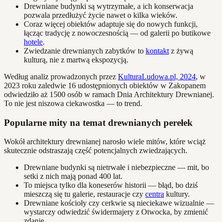
Drewniane budynki są wytrzymałe, a ich konserwacja
pozwala przedłużyć życie nawet o kilka wieków.
Coraz więcej obiektów adaptuje się do nowych funkcji,
łącząc tradycję z nowoczesnością — od galerii po butikowe
hotele
.
Zwiedzanie drewnianych zabytków to
kontakt
z żywą
kulturą, nie z martwą ekspozycją.
Według analiz prowadzonych przez
KulturaLudowa.pl, 2024
, w
2023 roku zaledwie 16 udostępnionych obiektów w Zakopanem
odwiedziło aż 1500 osób w ramach Dnia Architektury Drewnianej.
To nie jest niszowa ciekawostka — to trend.
Popularne mity na temat drewnianych perełek
Wokół architektury drewnianej narosło wiele mitów, które wciąż
skutecznie odstraszają część potencjalnych zwiedzających.
Drewniane budynki są nietrwałe i niebezpieczne — mit, bo
setki z nich mają ponad 400 lat.
To miejsca tylko dla koneserów historii — błąd, bo dziś
mieszczą się tu galerie, restauracje czy
centra
kultury.
Drewniane kościoły czy cerkwie są nieciekawe wizualnie —
wystarczy odwiedzić świdermajery z Otwocka, by zmienić
zdanie.