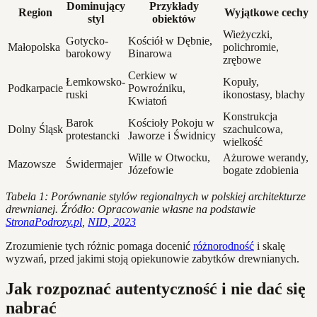
Dominujący
Przykłady
Region
Wyjątkowe cechy
styl
obiektów
Wieżyczki,
Gotycko-
Kościół w Dębnie,
Małopolska
polichromie,
barokowy
Binarowa
zrębowe
Cerkiew w
Łemkowsko-
Kopuły,
Podkarpacie
Powroźniku,
ruski
ikonostasy, blachy
Kwiatoń
Konstrukcja
Barok
Kościoły Pokoju w
Dolny Śląsk
szachulcowa,
protestancki
Jaworze i Świdnicy
wielkość
Wille w Otwocku,
Ażurowe werandy,
Mazowsze
Świdermajer
Józefowie
bogate zdobienia
Tabela 1: Porównanie stylów regionalnych w polskiej architekturze
drewnianej. Źródło: Opracowanie własne na podstawie
StronaPodrozy.pl
,
NID, 2023
Zrozumienie tych różnic pomaga docenić
różnorodność
i skalę
wyzwań, przed jakimi stoją opiekunowie zabytków drewnianych.
Jak rozpoznać autentyczność i nie dać się
nabrać