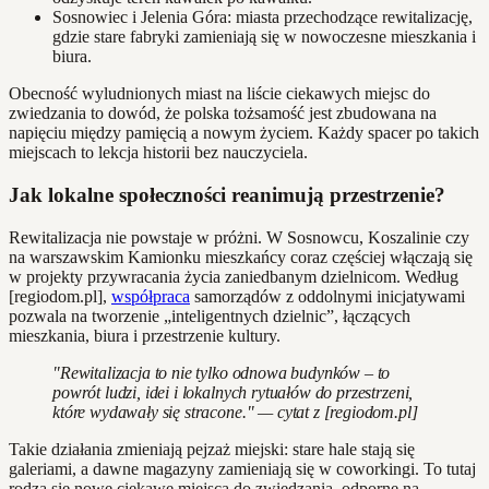
Sosnowiec i Jelenia Góra: miasta przechodzące rewitalizację,
gdzie stare fabryki zamieniają się w nowoczesne mieszkania i
biura.
Obecność wyludnionych miast na liście ciekawych miejsc do
zwiedzania to dowód, że polska tożsamość jest zbudowana na
napięciu między pamięcią a nowym życiem. Każdy spacer po takich
miejscach to lekcja historii bez nauczyciela.
Jak lokalne społeczności reanimują przestrzenie?
Rewitalizacja nie powstaje w próżni. W Sosnowcu, Koszalinie czy
na warszawskim Kamionku mieszkańcy coraz częściej włączają się
w projekty przywracania życia zaniedbanym dzielnicom. Według
[regiodom.pl],
współpraca
samorządów z oddolnymi inicjatywami
pozwala na tworzenie „inteligentnych dzielnic”, łączących
mieszkania, biura i przestrzenie kultury.
"Rewitalizacja to nie tylko odnowa budynków – to
powrót ludzi, idei i lokalnych rytuałów do przestrzeni,
które wydawały się stracone." — cytat z [regiodom.pl]
Takie działania zmieniają pejzaż miejski: stare hale stają się
galeriami, a dawne magazyny zamieniają się w coworkingi. To tutaj
rodzą się nowe ciekawe miejsca do zwiedzania, odporne na