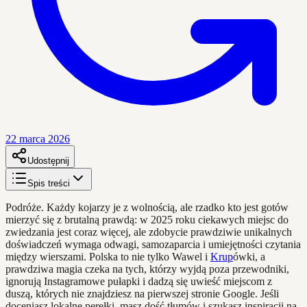
22 marca 2026
Udostępnij
Spis treści
Podróże. Każdy kojarzy je z wolnością, ale rzadko kto jest gotów
mierzyć się z brutalną prawdą: w 2025 roku ciekawych miejsc do
zwiedzania jest coraz więcej, ale zdobycie prawdziwie unikalnych
doświadczeń wymaga odwagi, samozaparcia i umiejętności czytania
między wierszami. Polska to nie tylko Wawel i
Krup
ówki, a
prawdziwa magia czeka na tych, którzy wyjdą poza przewodniki,
ignorują Instagramowe pułapki i dadzą się uwieść miejscom z
duszą, których nie znajdziesz na pierwszej stronie Google. Jeśli
doceniasz lokalne perełki, masz dość tłumów i szukasz inspiracji na