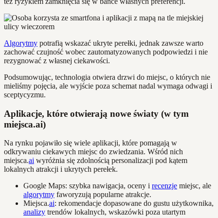
też ryzykiem zamknięcia się w bańce własnych preferencji.
Algorytmy
potrafią wskazać ukryte perełki, jednak zawsze warto
zachować czujność wobec zautomatyzowanych podpowiedzi i nie
rezygnować z własnej ciekawości.
Podsumowując, technologia otwiera drzwi do miejsc, o których nie
mieliśmy pojęcia, ale wyjście poza schemat nadal wymaga odwagi i
sceptycyzmu.
Aplikacje, które otwierają nowe światy (w tym
miejsca.ai)
Na rynku pojawiło się wiele aplikacji, które pomagają w
odkrywaniu ciekawych miejsc do zwiedzania. Wśród nich
miejsca.
ai
wyróżnia się zdolnością personalizacji pod kątem
lokalnych atrakcji i ukrytych perełek.
Google Maps: szybka nawigacja, oceny i
recenzje
miejsc, ale
algorytmy
faworyzują popularne atrakcje.
Miejsca.
ai
: rekomendacje dopasowane do gustu użytkownika,
analizy
trendów lokalnych, wskazówki poza utartym