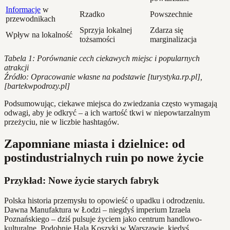
Informacje
w
Rzadko
Powszechnie
przewodnikach
Sprzyja lokalnej
Zdarza się
Wpływ na lokalność
tożsamości
marginalizacja
Tabela 1: Porównanie cech ciekawych miejsc i popularnych
atrakcji
Źródło: Opracowanie własne na podstawie [turystyka.rp.pl],
[bartekwpodrozy.pl]
Podsumowując, ciekawe miejsca do zwiedzania często wymagają
odwagi, aby je odkryć – a ich wartość tkwi w niepowtarzalnym
przeżyciu, nie w liczbie hashtagów.
Zapomniane miasta i dzielnice: od
postindustrialnych ruin po nowe życie
Przykład: Nowe życie starych fabryk
Polska historia przemysłu to opowieść o upadku i odrodzeniu.
Dawna Manufaktura w Łodzi – niegdyś imperium Izraela
Poznańskiego – dziś pulsuje życiem jako centrum handlowo-
kulturalne. Podobnie Hala Koszyki w Warszawie, kiedyś