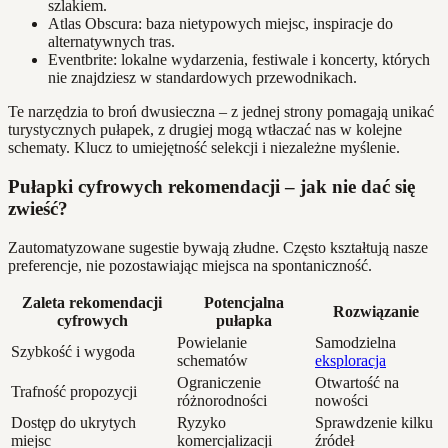
szlakiem.
Atlas Obscura: baza nietypowych miejsc, inspiracje do
alternatywnych tras.
Eventbrite: lokalne wydarzenia, festiwale i koncerty, których
nie znajdziesz w standardowych przewodnikach.
Te narzędzia to broń dwusieczna – z jednej strony pomagają unikać
turystycznych pułapek, z drugiej mogą wtłaczać nas w kolejne
schematy. Klucz to umiejętność selekcji i niezależne myślenie.
Pułapki cyfrowych rekomendacji – jak nie dać się
zwieść?
Zautomatyzowane sugestie bywają złudne. Często kształtują nasze
preferencje, nie pozostawiając miejsca na spontaniczność.
Zaleta rekomendacji
Potencjalna
Rozwiązanie
cyfrowych
pułapka
Powielanie
Samodzielna
Szybkość i wygoda
schematów
eksploracja
Ograniczenie
Otwartość na
Trafność propozycji
różnorodności
nowości
Dostęp do ukrytych
Ryzyko
Sprawdzenie kilku
miejsc
komercjalizacji
źródeł