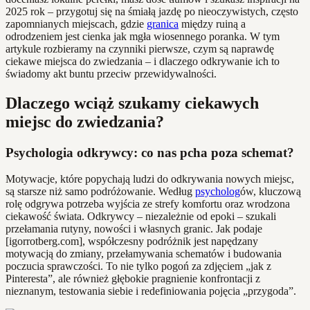
2025 rok – przygotuj się na śmiałą jazdę po nieoczywistych, często
zapomnianych miejscach, gdzie
granica
między ruiną a
odrodzeniem jest cienka jak mgła wiosennego poranka. W tym
artykule rozbieramy na czynniki pierwsze, czym są naprawdę
ciekawe miejsca do zwiedzania – i dlaczego odkrywanie ich to
świadomy akt buntu przeciw przewidywalności.
Dlaczego wciąż szukamy ciekawych
miejsc do zwiedzania?
Psychologia odkrywcy: co nas pcha poza schemat?
Motywacje, które popychają ludzi do odkrywania nowych miejsc,
są starsze niż samo podróżowanie. Według
psycholog
ów, kluczową
rolę odgrywa potrzeba wyjścia ze strefy komfortu oraz wrodzona
ciekawość świata. Odkrywcy – niezależnie od epoki – szukali
przełamania rutyny, nowości i własnych granic. Jak podaje
[igorrotberg.com], współczesny podróżnik jest napędzany
motywacją do zmiany, przełamywania schematów i budowania
poczucia sprawczości. To nie tylko pogoń za zdjęciem „jak z
Pinteresta”, ale również głębokie pragnienie konfrontacji z
nieznanym, testowania siebie i redefiniowania pojęcia „przygoda”.