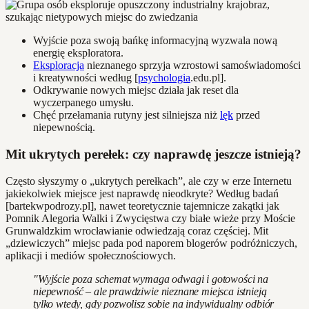
Wyjście poza swoją bańkę informacyjną wyzwala nową
energię eksploratora.
Eksploracja
nieznanego sprzyja wzrostowi samoświadomości
i kreatywności według [
psychologia
.edu.pl].
Odkrywanie nowych miejsc działa jak reset dla
wyczerpanego umysłu.
Chęć przełamania rutyny jest silniejsza niż
lęk
przed
niepewnością.
Mit ukrytych perełek: czy naprawdę jeszcze istnieją?
Często słyszymy o „ukrytych perełkach”, ale czy w erze Internetu
jakiekolwiek miejsce jest naprawdę nieodkryte? Według badań
[bartekwpodrozy.pl], nawet teoretycznie tajemnicze zakątki jak
Pomnik Alegoria Walki i Zwycięstwa czy białe wieże przy Moście
Grunwaldzkim wrocławianie odwiedzają coraz częściej. Mit
„dziewiczych” miejsc pada pod naporem blogerów podróżniczych,
aplikacji i mediów społecznościowych.
"Wyjście poza schemat wymaga odwagi i gotowości na
niepewność – ale prawdziwie nieznane miejsca istnieją
tylko wtedy, gdy pozwolisz sobie na indywidualny odbiór