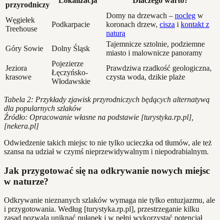
Lokalizacja
Dlaczego warto?
przyrodniczy
Domy na drzewach –
nocleg
w
Węgiełek
Podkarpacie
koronach drzew,
cisza
i
kontakt z
Treehouse
naturą
Tajemnicze sztolnie, podziemne
Góry Sowie
Dolny Śląsk
miasto i malownicze panoramy
Pojezierze
Jeziora
Prawdziwa rzadkość geologiczna,
Łęczyńsko-
krasowe
czysta woda, dzikie plaże
Włodawskie
Tabela 2: Przykłady zjawisk przyrodniczych będących alternatywą
dla popularnych szlaków
Źródło: Opracowanie własne na podstawie [turystyka.rp.pl],
[nekera.pl]
Odwiedzenie takich miejsc to nie tylko ucieczka od tłumów, ale też
szansa na udział w czymś nieprzewidywalnym i niepodrabialnym.
Jak przygotować się na odkrywanie nowych miejsc
w naturze?
Odkrywanie nieznanych szlaków wymaga nie tylko entuzjazmu, ale
i przygotowania. Według [turystyka.rp.pl], przestrzeganie kilku
zasad pozwala uniknąć pułapek i w pełni wykorzystać potencjał