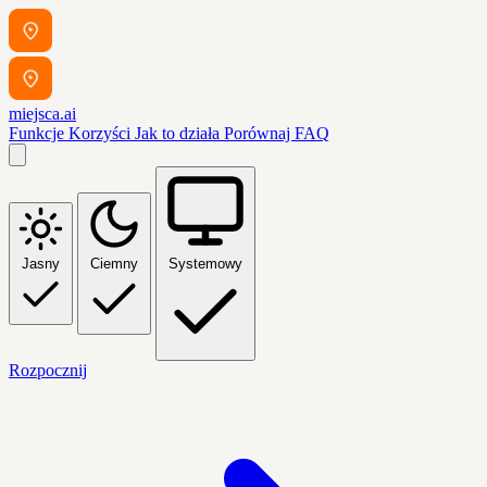
miejsca.ai
Funkcje
Korzyści
Jak to działa
Porównaj
FAQ
Jasny
Ciemny
Systemowy
Rozpocznij