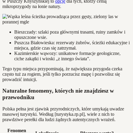
w Puszczy Knyszyńskiej to
opcje
dla tych, którzy cenią
mikroprzygody na łonie natury.
Bieszczady: szlaki poza głównymi trasami, ruiny zamków i
opuszczone wsie.
Puszcza Białowieska: rezerwaty żubrów, ścieżki edukacyjne i
miejsca, gdzie czas się zatrzymał.
Kazimierskie wąwozy: unikatowe formacje geologiczne,
ciche zakątki i wioski „z innego świata”.
Tego typu miejsca przypominają, że największa przygoda czeka
często tuż za rogiem, jeśli tylko porzucisz mapę i pozwolisz się
prowadzić intuicji.
Naturalne fenomeny, których nie znajdziesz w
przewodniku
Polska pełna jest zjawisk przyrodniczych, które umykają uwadze
masowej turystyki. Według [turystyka.rp.pl], wiele z nich to
prawdziwe perełki dla ludzi żądnych autentycznych wrażeń.
Fenomen