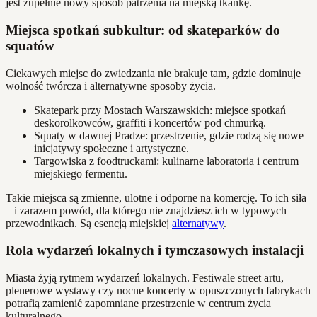
jest zupełnie nowy sposób patrzenia na miejską tkankę.
Miejsca spotkań subkultur: od skateparków do
squatów
Ciekawych miejsc do zwiedzania nie brakuje tam, gdzie dominuje
wolność twórcza i alternatywne sposoby życia.
Skatepark przy Mostach Warszawskich: miejsce spotkań
deskorolkowców, graffiti i koncertów pod chmurką.
Squaty w dawnej Pradze: przestrzenie, gdzie rodzą się nowe
inicjatywy społeczne i artystyczne.
Targowiska z foodtruckami: kulinarne laboratoria i centrum
miejskiego fermentu.
Takie miejsca są zmienne, ulotne i odporne na komercję. To ich siła
– i zarazem powód, dla którego nie znajdziesz ich w typowych
przewodnikach. Są esencją miejskiej
alternatywy
.
Rola wydarzeń lokalnych i tymczasowych instalacji
Miasta żyją rytmem wydarzeń lokalnych. Festiwale street artu,
plenerowe wystawy czy nocne koncerty w opuszczonych fabrykach
potrafią zamienić zapomniane przestrzenie w centrum życia
kulturalnego.