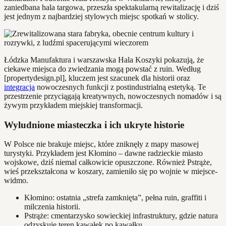
zaniedbana hala targowa, przeszła spektakularną rewitalizację i dziś
jest jednym z najbardziej stylowych miejsc spotkań w stolicy.
Łódzka Manufaktura i warszawska Hala Koszyki pokazują, że
ciekawe miejsca do zwiedzania mogą powstać z ruin. Według
[propertydesign.pl], kluczem jest szacunek dla historii oraz
integracja
nowoczesnych funkcji z postindustrialną estetyką. Te
przestrzenie przyciągają kreatywnych, nowoczesnych nomadów i są
żywym przykładem miejskiej transformacji.
Wyludnione miasteczka i ich ukryte historie
W Polsce nie brakuje miejsc, które zniknęły z mapy masowej
turystyki. Przykładem jest Kłomino – dawne radzieckie miasto
wojskowe, dziś niemal całkowicie opuszczone. Również Pstrąże,
wieś przekształcona w koszary, zamieniło się po wojnie w miejsce-
widmo.
Kłomino: ostatnia „strefa zamknięta”, pełna ruin, graffiti i
milczenia historii.
Pstrąże: cmentarzysko sowieckiej infrastruktury, gdzie natura
odzyskuje teren kawałek po kawałku.