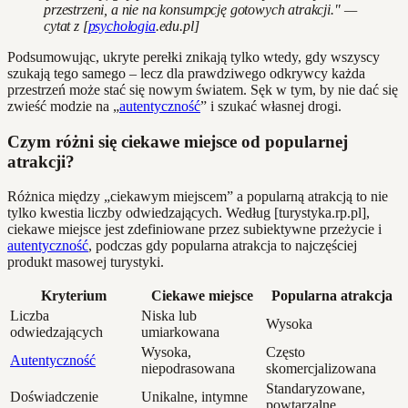
przestrzeni, a nie na konsumpcję gotowych atrakcji." —
cytat z [
psychologia
.edu.pl]
Podsumowując, ukryte perełki znikają tylko wtedy, gdy wszyscy
szukają tego samego – lecz dla prawdziwego odkrywcy każda
przestrzeń może stać się nowym światem. Sęk w tym, by nie dać się
zwieść modzie na „
autentyczność
” i szukać własnej drogi.
Czym różni się ciekawe miejsce od popularnej
atrakcji?
Różnica między „ciekawym miejscem” a popularną atrakcją to nie
tylko kwestia liczby odwiedzających. Według [turystyka.rp.pl],
ciekawe miejsce jest zdefiniowane przez subiektywne przeżycie i
autentyczność
, podczas gdy popularna atrakcja to najczęściej
produkt masowej turystyki.
Kryterium
Ciekawe miejsce
Popularna atrakcja
Liczba
Niska lub
Wysoka
odwiedzających
umiarkowana
Wysoka,
Często
Autentyczność
niepodrasowana
skomercjalizowana
Standaryzowane,
Doświadczenie
Unikalne, intymne
powtarzalne