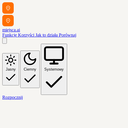
miejsca.ai
Funkcje
Korzyści
Jak to działa
Porównaj
Jasny
Ciemny
Systemowy
Rozpocznij