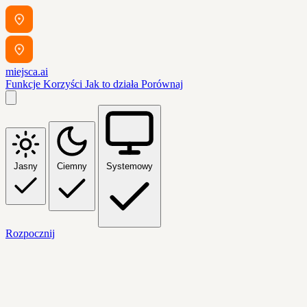
miejsca.ai
Funkcje
Korzyści
Jak to działa
Porównaj
Jasny
Ciemny
Systemowy
Rozpocznij