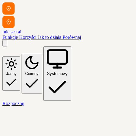
miejsca.ai
Funkcje
Korzyści
Jak to działa
Porównaj
Jasny
Ciemny
Systemowy
Rozpocznij