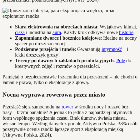
Stara elektrownia na obrzeżach miasta
: Wyjątkowy klimat,
cisza
i industrialna
aura
. Każdy krok odkrywa nowe
historie
.
Zapomniane dworce i bocznice kolejowe
: Idealne na nocny
spacer po dreszczu emocji.
Podziemne przejścia i tunele
: Gwarantują
intymność
– i
lekki dreszczyk grozy!
Tereny po dawnych zakładach produkcyjnych
:
Pole
do
kreatywnych zdjęć i rozmów o przeszłości.
Pamiętaj o bezpieczeństwie i szacunku dla przestrzeni – nie chodzi o
łamanie prawa, tylko o eksplorację z głową.
Nocna wyprawa rowerowa przez miasto
Przesiąść się z samochodu na
rower
w środku nocy i ruszyć bez
trasy – brzmi banalnie? A jednak to jedna z najbardziej intymnych
form wspólnego spędzania czasu. Brak tłumów, światła miasta,
własne tempo. Według danych z portalu Aktywna Polska, 38% osób
pozytywnie ocenia randki łączące sport z eksploracją miejską
(Aktywna Polska, 2024).