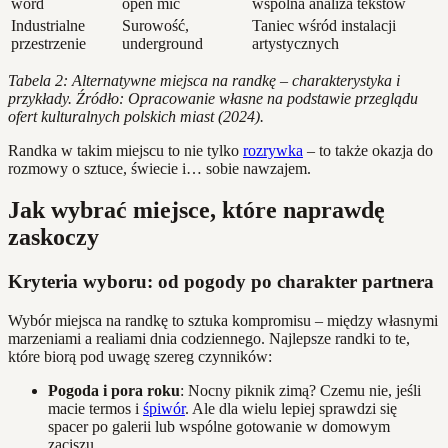
word
open mic
wspólna analiza tekstów
Industrialne
Surowość,
Taniec wśród instalacji
przestrzenie
underground
artystycznych
Tabela 2: Alternatywne miejsca na randkę – charakterystyka i
przykłady. Źródło: Opracowanie własne na podstawie przeglądu
ofert kulturalnych polskich miast (2024).
Randka w takim miejscu to nie tylko
rozrywka
– to także okazja do
rozmowy o sztuce, świecie i… sobie nawzajem.
Jak wybrać miejsce, które naprawdę
zaskoczy
Kryteria wyboru: od pogody po charakter partnera
Wybór miejsca na randkę to sztuka kompromisu – między własnymi
marzeniami a realiami dnia codziennego. Najlepsze randki to te,
które biorą pod uwagę szereg czynników:
Pogoda i pora roku
: Nocny piknik zimą? Czemu nie, jeśli
macie termos i
śpiwór
. Ale dla wielu lepiej sprawdzi się
spacer po galerii lub wspólne gotowanie w domowym
zaciszu.