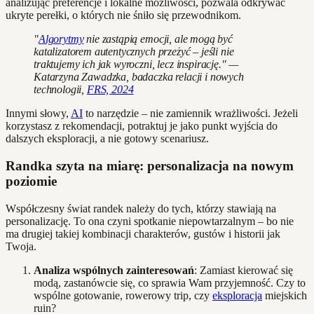
analizując preferencje i lokalne możliwości, pozwala odkrywać
ukryte perełki, o których nie śniło się przewodnikom.
"
Algorytmy
nie zastąpią emocji, ale mogą być
katalizatorem autentycznych przeżyć – jeśli nie
traktujemy ich jak wyroczni, lecz inspirację." —
Katarzyna Zawadzka, badaczka relacji i nowych
technologii,
FRS, 2024
Innymi słowy,
AI
to narzędzie – nie zamiennik wrażliwości. Jeżeli
korzystasz z rekomendacji, potraktuj je jako punkt wyjścia do
dalszych eksploracji, a nie gotowy scenariusz.
Randka szyta na miarę: personalizacja na nowym
poziomie
Współczesny świat randek należy do tych, którzy stawiają na
personalizację. To ona czyni spotkanie niepowtarzalnym – bo nie
ma drugiej takiej kombinacji charakterów, gustów i historii jak
Twoja.
Analiza wspólnych zainteresowań
: Zamiast kierować się
modą, zastanówcie się, co sprawia Wam przyjemność. Czy to
wspólne gotowanie, rowerowy trip, czy
eksploracja
miejskich
ruin?