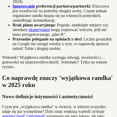
2024).
Ignorowanie
preferencji partnera/partnerki
: Kluczowa
jest wrażliwość na potrzeby drugiej osoby. Często jednak
organizator randki skupia się na własnych pomysłach,
zaniedbując komunikację.
Brak planu awaryjnego
: Pogoda, zamknięte miejsce czy
nieudany
eksperyment
mogą zrujnować wieczór, jeśli nie
masz przygotowanego „plan B”.
Przesadne poleganie na opiniach z sieci
: Liczba gwiazdek
na Google nie zastąpi wiedzy o tym, co naprawdę sprawia
radość Tobie i drugiej osobie.
Wniosek? Wyjątkowa randka wymaga odwagi, uważności i…
gotowości na nieprzewidywalność. Schematy? Tylko na własne
ryzyko.
Co naprawdę znaczy 'wyjątkowa randka'
w 2025 roku
Nowe definicje intymności i autentyczności
Czym jest „wyjątkowa randka” w świecie, w którym wszystko
zdaje się już wymyślone? Dziś coraz większą wartość zyskuje
autentyczność
i
intymność
rozumiana nie jako luksus, ale jako