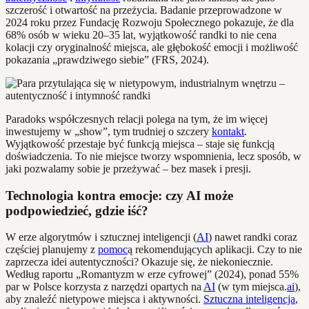
szczerość i otwartość na przeżycia. Badanie przeprowadzone w
2024 roku przez Fundację Rozwoju Społecznego pokazuje, że dla
68% osób w wieku 20–35 lat, wyjątkowość randki to nie cena
kolacji czy oryginalność miejsca, ale głębokość emocji i możliwość
pokazania „prawdziwego siebie” (FRS, 2024).
Paradoks współczesnych relacji polega na tym, że im więcej
inwestujemy w „show”, tym trudniej o szczery
kontakt
.
Wyjątkowość przestaje być funkcją miejsca – staje się funkcją
doświadczenia. To nie miejsce tworzy wspomnienia, lecz sposób, w
jaki pozwalamy sobie je przeżywać – bez masek i presji.
Technologia kontra emocje: czy AI może
podpowiedzieć, gdzie iść?
W erze algorytmów i sztucznej inteligencji (
AI
) nawet randki coraz
częściej planujemy z
pomoc
ą rekomendujących aplikacji. Czy to nie
zaprzecza idei autentyczności? Okazuje się, że niekoniecznie.
Według raportu „Romantyzm w erze cyfrowej” (2024), ponad 55%
par w Polsce korzysta z narzędzi opartych na
AI
(w tym miejsca.
ai
),
aby znaleźć nietypowe miejsca i aktywności.
Sztuczna inteligencja
,