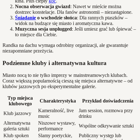
kina. Plus ciepły
koc
.
Nocna obserwacja gwiazd
: Nawet w mieście można
dostrzec konstelacje. Dla fanów astronomii – niezastąpione.
Śniadanie
o wschodzie słońca
: Dla rannych ptaszków –
widok na budzące się miasto i aromatyczna kawa.
Muzyczna sesja unplugged
: Jeśli umiesz grać lub śpiewać –
to miejsce dla Ciebie.
Randka na dachu wymaga odrobiny organizacji, ale gwarantuje
niezapomniane przeżycia.
Podziemne kluby i alternatywna kultura
Miasto nocą to nie tylko imprezy w mainstreamowych klubach.
Coraz większą popularnością cieszą się miejsca alternatywne – od
klubów jazzowych po eksperymentalne galerie.
Typ miejsca
Charakterystyka
Przykład doświadczenia
klubowego
Kameralność, live
Jam session, rozmowa przy
Klub jazzowy
music
drinku
Alternatywna
Niszowe wystawy,
Wspólne odkrywanie sztuki
galeria sztuki
performance
Klub spoken
Slamy poetyckie,
Publiczny występ lub