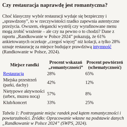
Czy restauracja naprawdę jest romantyczna?
Choć klasyczny wybór restauracji wydaje się bezpieczny i
„sprawdzony”, to w rzeczywistości rzadko zapewnia autentyczne
przeżycia. Owszem, elegancki wystrój czy wyrafinowane menu
mogą zrobić wrażenie – ale czy na pewno o to chodzi? Dane z
raportu „Randkowanie w Polsce 2024” pokazują, że 61%
ankietowanych oczekuje „czegoś więcej” niż kolacji, a tylko 28%
uznaje restaurację za miejsce budujące prawdziwą
intymność
(Randkowanie w Polsce, 2024).
Procent wskazań
Procent powtórzeń
Miejsce randki
„romantyczności”
(schematyczność)
Restauracja
28%
65%
Miejska przestrzeń
42%
12%
(parki, dachy)
Nietypowe aktywności
57%
8%
(urbex, muzea nocą)
Klub/koncert
33%
25%
Tabela 1: Postrzeganie miejsc randek pod kątem romantyczności i
powtarzalności. Źródło: Opracowanie własne na podstawie danych
„Randkowanie w Polsce 2024” (SWPS, 2024).