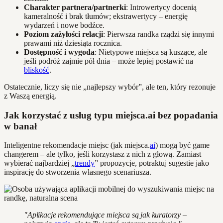
Charakter partnera/partnerki
: Introwertycy docenią
kameralność i brak tłumów; ekstrawertycy – energię
wydarzeń i nowe bodźce.
Poziom zażyłości relacji
: Pierwsza randka rządzi się innymi
prawami niż dziesiąta rocznica.
Dostępność i wygoda
: Nietypowe miejsca są kuszące, ale
jeśli podróż zajmie pół dnia – może lepiej postawić na
bliskość
.
Ostatecznie, liczy się nie „najlepszy wybór”, ale ten, który rezonuje
z Waszą energią.
Jak korzystać z usług typu miejsca.ai bez popadania
w banał
Inteligentne rekomendacje miejsc (jak miejsca.
ai
) mogą być game
changerem – ale tylko, jeśli korzystasz z nich z głową. Zamiast
wybierać najbardziej „
trendy
” propozycje, potraktuj sugestie jako
inspirację do stworzenia własnego scenariusza.
"Aplikacje rekomendujące miejsca są jak kuratorzy –