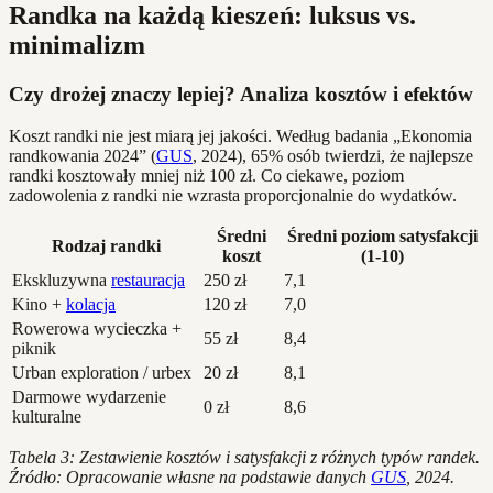
Randka na każdą kieszeń: luksus vs.
minimalizm
Czy drożej znaczy lepiej? Analiza kosztów i efektów
Koszt randki nie jest miarą jej jakości. Według badania „Ekonomia
randkowania 2024” (
GUS
, 2024), 65% osób twierdzi, że najlepsze
randki kosztowały mniej niż 100 zł. Co ciekawe, poziom
zadowolenia z randki nie wzrasta proporcjonalnie do wydatków.
Średni
Średni poziom satysfakcji
Rodzaj randki
koszt
(1-10)
Ekskluzywna
restauracja
250 zł
7,1
Kino +
kolacja
120 zł
7,0
Rowerowa wycieczka +
55 zł
8,4
piknik
Urban exploration / urbex
20 zł
8,1
Darmowe wydarzenie
0 zł
8,6
kulturalne
Tabela 3: Zestawienie kosztów i satysfakcji z różnych typów randek.
Źródło: Opracowanie własne na podstawie danych
GUS
, 2024.