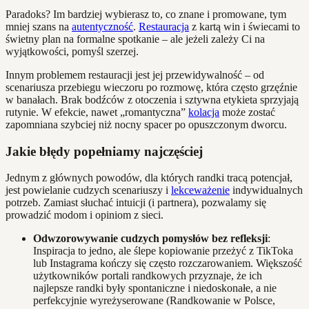
Paradoks? Im bardziej wybierasz to, co znane i promowane, tym
mniej szans na
autentyczność
.
Restauracja
z kartą win i świecami to
świetny plan na formalne spotkanie – ale jeżeli zależy Ci na
wyjątkowości, pomyśl szerzej.
Innym problemem restauracji jest jej przewidywalność – od
scenariusza przebiegu wieczoru po rozmowę, która często grzęźnie
w banałach. Brak bodźców z otoczenia i sztywna etykieta sprzyjają
rutynie. W efekcie, nawet „romantyczna”
kolacja
może zostać
zapomniana szybciej niż nocny spacer po opuszczonym dworcu.
Jakie błędy popełniamy najczęściej
Jednym z głównych powodów, dla których randki tracą potencjał,
jest powielanie cudzych scenariuszy i
lekceważenie
indywidualnych
potrzeb. Zamiast słuchać intuicji (i partnera), pozwalamy się
prowadzić modom i opiniom z sieci.
Odwzorowywanie cudzych pomysłów bez refleksji
:
Inspiracja to jedno, ale ślepe kopiowanie przeżyć z TikToka
lub Instagrama kończy się często rozczarowaniem. Większość
użytkowników portali randkowych przyznaje, że ich
najlepsze randki były spontaniczne i niedoskonałe, a nie
perfekcyjnie wyreżyserowane (Randkowanie w Polsce,