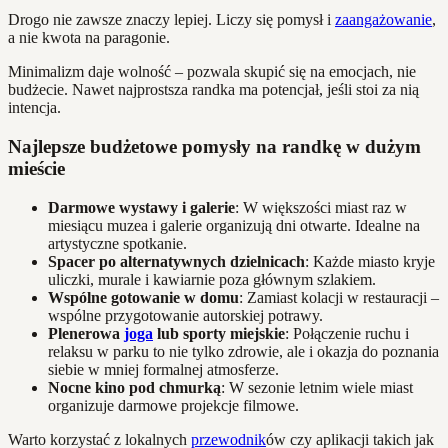
Drogo nie zawsze znaczy lepiej. Liczy się pomysł i
zaangażowanie
,
a nie kwota na paragonie.
Minimalizm daje wolność – pozwala skupić się na emocjach, nie
budżecie. Nawet najprostsza randka ma potencjał, jeśli stoi za nią
intencja.
Najlepsze budżetowe pomysły na randkę w dużym
mieście
Darmowe wystawy i galerie
: W większości miast raz w
miesiącu muzea i galerie organizują dni otwarte. Idealne na
artystyczne spotkanie.
Spacer po alternatywnych dzielnicach
: Każde miasto kryje
uliczki, murale i kawiarnie poza głównym szlakiem.
Wspólne gotowanie w domu
: Zamiast kolacji w restauracji –
wspólne przygotowanie autorskiej potrawy.
Plenerowa
joga
lub sporty miejskie
: Połączenie ruchu i
relaksu w parku to nie tylko zdrowie, ale i okazja do poznania
siebie w mniej formalnej atmosferze.
Nocne kino pod chmurką
: W sezonie letnim wiele miast
organizuje darmowe projekcje filmowe.
Warto korzystać z lokalnych
przewodnik
ów czy aplikacji takich jak