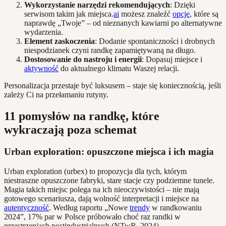
Wykorzystanie narzędzi rekomendujących
: Dzięki
serwisom takim jak miejsca.
ai
możesz znaleźć
opcje
, które są
naprawdę „Twoje” – od nieznanych kawiarni po alternatywne
wydarzenia.
Element zaskoczenia
: Dodanie spontaniczności i drobnych
niespodzianek czyni randkę zapamiętywaną na długo.
Dostosowanie do nastroju i energii
: Dopasuj miejsce i
aktywność
do aktualnego klimatu Waszej relacji.
Personalizacja przestaje być luksusem – staje się koniecznością, jeśli
zależy Ci na przełamaniu rutyny.
11 pomysłów na randkę, które
wykraczają poza schemat
Urban exploration: opuszczone miejsca i ich magia
Urban exploration (urbex) to propozycja dla tych, którym
niestraszne opuszczone fabryki, stare stacje czy podziemne tunele.
Magia takich miejsc polega na ich nieoczywistości – nie mają
gotowego scenariusza, dają wolność interpretacji i miejsce na
autentyczność
. Według raportu „Nowe
trendy
w randkowaniu
2024”, 17% par w Polsce próbowało choć raz randki w
przestrzeniach postindustrialnych (NTwR, 2024).