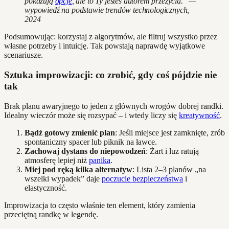
pokazują
opcje
, ale to Ty jesteś autorem przeżycia." —
wypowiedź na podstawie trendów technologicznych,
2024
Podsumowując: korzystaj z algorytmów, ale filtruj wszystko przez
własne potrzeby i intuicję. Tak powstają naprawdę wyjątkowe
scenariusze.
Sztuka improwizacji: co zrobić, gdy coś pójdzie nie
tak
Brak planu awaryjnego to jeden z głównych wrogów dobrej randki.
Idealny wieczór może się rozsypać – i wtedy liczy się
kreatywność
.
Bądź gotowy zmienić plan
: Jeśli miejsce jest zamknięte, zrób
spontaniczny spacer lub piknik na ławce.
Zachowaj dystans do niepowodzeń
: Żart i luz ratują
atmosferę lepiej niż
panika
.
Miej pod ręką kilka alternatyw
: Lista 2–3 planów „na
wszelki wypadek” daje
poczucie bezpieczeństwa
i
elastyczność.
Improwizacja to często właśnie ten element, który zamienia
przeciętną randkę w legendę.