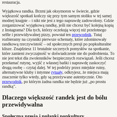
restauracja.
Wyjątkowa randka. Brzmi jak oksymoron w świecie, gdzie
większość spotkań kończy się przy tym samym stoliku w tej samej
modnej knajpie – i nikt nie jest z tego naprawdę zadowolony. Gdzie
zorganizować wyjątkową randkę, jeśli nie chcesz być kolejną kopią
z Instagrama? Dla tych, którzy oczekują więcej niż przelotnego
selfie i przewidywalnej pizzy, powstał ten
przewodnik
. Tutaj
rozbieramy na czynniki pierwsze schematy, które zdominowały
randkową rzeczywistość – od społecznych presji po popkulturalne
klisze. Znajdziesz 11 brutalnie szczerych pomysłów na spotkanie,
które zamieni zwyczajność w doświadczenie nie do podrobienia. To
nie jest tekst dla zwolenników bezpiecznych rozwiązań. Jeśli chcesz
przełamać rutynę, wyjść z własnej bańki i naprawdę zaskoczyć
drugą osobę – czytaj dalej. W tej podróży przez miejskie ruiny,
alternatywne kluby i intymne
rytuały
, odkryjesz, że miejsca mają
znaczenie tylko wtedy, gdy są przeżywane autentycznie. Oto
przewodnik
, po którym żadna randka nie będzie już „po prostu
randką”.
Dlaczego większość randek jest do bólu
przewidywalna
Społeczna presja i pułapki popkultury