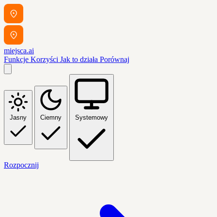
miejsca.ai
Funkcje
Korzyści
Jak to działa
Porównaj
Jasny
Ciemny
Systemowy
Rozpocznij