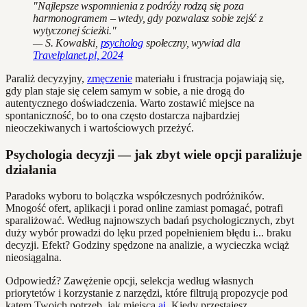
"Najlepsze wspomnienia z podróży rodzą się poza
harmonogramem – wtedy, gdy pozwalasz sobie zejść z
wytyczonej ścieżki."
— S. Kowalski,
psycholog
społeczny, wywiad dla
Travelplanet.pl, 2024
Paraliż decyzyjny,
zmęczenie
materiału i frustracja pojawiają się,
gdy plan staje się celem samym w sobie, a nie drogą do
autentycznego doświadczenia. Warto zostawić miejsce na
spontaniczność, bo to ona często dostarcza najbardziej
nieoczekiwanych i wartościowych przeżyć.
Psychologia decyzji — jak zbyt wiele opcji paraliżuje
działania
Paradoks wyboru to bolączka współczesnych podróżników.
Mnogość ofert, aplikacji i porad online zamiast pomagać, potrafi
sparaliżować. Według najnowszych badań psychologicznych, zbyt
duży wybór prowadzi do lęku przed popełnieniem błędu i... braku
decyzji. Efekt? Godziny spędzone na analizie, a wycieczka wciąż
nieosiągalna.
Odpowiedź? Zawężenie opcji, selekcja według własnych
priorytetów i korzystanie z narzędzi, które filtrują propozycje pod
kątem Twoich potrzeb, jak miejsca.
ai
. Kiedy przestajesz