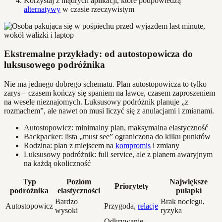
Korzystaj z mądrych aplikacji, które podpowiedzą
alternatywy
w czasie rzeczywistym
Ekstremalne przykłady: od autostopowicza do
luksusowego podróżnika
Nie ma jednego dobrego schematu. Plan autostopowicza to tylko
zarys – czasem kończy się spaniem na ławce, czasem zaproszeniem
na wesele nieznajomych. Luksusowy podróżnik planuje „z
rozmachem”, ale nawet on musi liczyć się z anulacjami i zmianami.
Autostopowicz: minimalny plan, maksymalna elastyczność
Backpacker: lista „must see” ograniczona do kilku punktów
Rodzina: plan z miejscem na
kompromis
i zmiany
Luksusowy podróżnik: full service, ale z planem awaryjnym
na każdą okoliczność
Typ
Poziom
Największe
Priorytety
podróżnika
elastyczności
pułapki
Bardzo
Brak noclegu,
Autostopowicz
Przygoda,
relacje
wysoki
ryzyka
Odkrywanie,