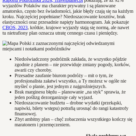
Raportu Podróżnika 2024, Travelplanet.pl
pokazują, że aż 92%
wyjazdów Polaków ma charakter prywatny i są planowane
amatorsko, często bez świadomości, jakie błędy czają się na każdym
kroku. Najczęściej popełniane? Niedoszacowanie kosztów, brak
elastyczności oraz przesadnie napięty harmonogram. Jak pokazuje
CBOS, 2023
, krótkie, krajowe wyjazdy stają się normą, ale nawet
tu nietrafiony plan oznacza utratę cennego czasu i pieniędzy.
Niedoświadczony podróżnik zakłada, że wszystko pójdzie
zgodnie z planem – nie przewiduje zmiany pogody, korków,
awarii czy choroby.
Przesadne zaufanie biurom podróży – mit o tym, że
profesjonalista załatwi wszystko, a Ty możesz w ogóle nie
myśleć o planie, jest jednym z najgroźniejszych.
Brak marginesu błędu – planowanie „na styk” sprawia, że
jeden poślizg dezorganizuje cały wyjazd.
Niedoszacowanie budżetu – drobne wydatki (przekąski,
napiwki, bilety wstępu) potrafią urosnąć do rangi katastrofy
finansowej.
Zbyt ambitny plan – chęć zobaczenia wszystkiego kończy się
maratonem i przemęczeniem.
Skala problemu wg