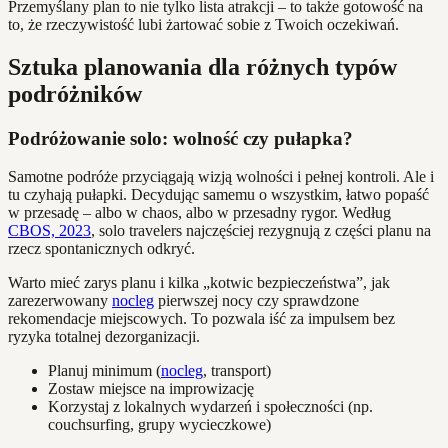
Przemyślany plan to nie tylko lista atrakcji – to także gotowość na
to, że rzeczywistość lubi żartować sobie z Twoich oczekiwań.
Sztuka planowania dla różnych typów
podróżników
Podróżowanie solo: wolność czy pułapka?
Samotne podróże przyciągają wizją wolności i pełnej kontroli. Ale i
tu czyhają pułapki. Decydując samemu o wszystkim, łatwo popaść
w przesadę – albo w chaos, albo w przesadny rygor. Według
CBOS, 2023
, solo travelers najczęściej rezygnują z części planu na
rzecz spontanicznych odkryć.
Warto mieć zarys planu i kilka „kotwic bezpieczeństwa”, jak
zarezerwowany
nocleg
pierwszej nocy czy sprawdzone
rekomendacje miejscowych. To pozwala iść za impulsem bez
ryzyka totalnej dezorganizacji.
Planuj minimum (
nocleg
, transport)
Zostaw miejsce na improwizację
Korzystaj z lokalnych wydarzeń i społeczności (np.
couchsurfing, grupy wycieczkowe)