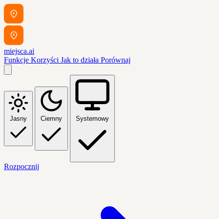
miejsca.ai
Funkcje
Korzyści
Jak to działa
Porównaj
Jasny
Ciemny
Systemowy
Rozpocznij