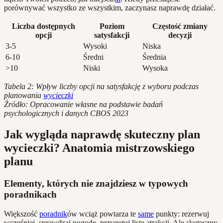
porównywać wszystko ze wszystkim, zaczynasz naprawdę działać.
Liczba dostępnych
Poziom
Częstość zmiany
opcji
satysfakcji
decyzji
3-5
Wysoki
Niska
6-10
Średni
Średnia
>10
Niski
Wysoka
Tabela 2: Wpływ liczby opcji na satysfakcję z wyboru podczas
planowania
wycieczki
Źródło: Opracowanie własne na podstawie badań
psychologicznych i danych CBOS 2023
Jak wygląda naprawdę skuteczny plan
wycieczki? Anatomia mistrzowskiego
planu
Elementy, których nie znajdziesz w typowych
poradnikach
Większość
poradnik
ów wciąż powtarza te
same
punkty: rezerwuj
wcześniej, sprawdzaj pogodę, przygotuj listę atrakcji. Ale skuteczny