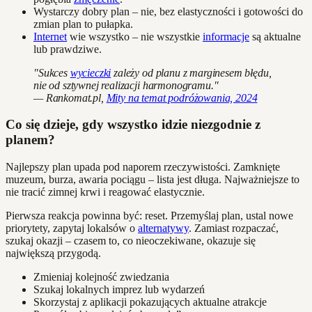
Wystarczy dobry plan – nie, bez elastyczności i gotowości do
zmian plan to pułapka.
Internet
wie wszystko – nie wszystkie
informacje
są aktualne
lub prawdziwe.
"Sukces
wycieczki
zależy od planu z marginesem błędu,
nie od sztywnej realizacji harmonogramu."
— Rankomat.pl,
Mity na temat podróżowania, 2024
Co się dzieje, gdy wszystko idzie niezgodnie z
planem?
Najlepszy plan upada pod naporem rzeczywistości. Zamknięte
muzeum, burza, awaria pociągu – lista jest długa. Najważniejsze to
nie tracić zimnej krwi i reagować elastycznie.
Pierwsza reakcja powinna być: reset. Przemyślaj plan, ustal nowe
priorytety, zapytaj lokalsów o
alternatywy
. Zamiast rozpaczać,
szukaj okazji – czasem to, co nieoczekiwane, okazuje się
największą przygodą.
Zmieniaj kolejność zwiedzania
Szukaj lokalnych imprez lub wydarzeń
Skorzystaj z aplikacji pokazujących aktualne atrakcje