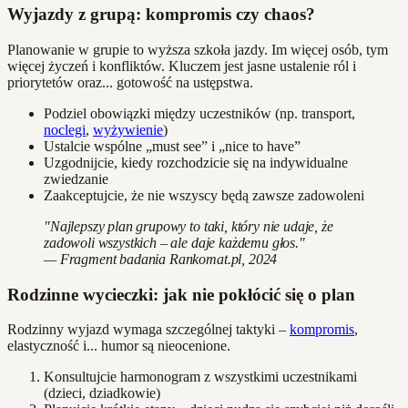
Wyjazdy z grupą: kompromis czy chaos?
Planowanie w grupie to wyższa szkoła jazdy. Im więcej osób, tym
więcej życzeń i konfliktów. Kluczem jest jasne ustalenie ról i
priorytetów oraz... gotowość na ustępstwa.
Podziel obowiązki między uczestników (np. transport,
noclegi
,
wyżywienie
)
Ustalcie wspólne „must see” i „nice to have”
Uzgodnijcie, kiedy rozchodzicie się na indywidualne
zwiedzanie
Zaakceptujcie, że nie wszyscy będą zawsze zadowoleni
"Najlepszy plan grupowy to taki, który nie udaje, że
zadowoli wszystkich – ale daje każdemu głos."
— Fragment badania Rankomat.pl, 2024
Rodzinne wycieczki: jak nie pokłócić się o plan
Rodzinny wyjazd wymaga szczególnej taktyki –
kompromis
,
elastyczność i... humor są nieocenione.
Konsultujcie harmonogram z wszystkimi uczestnikami
(dzieci, dziadkowie)