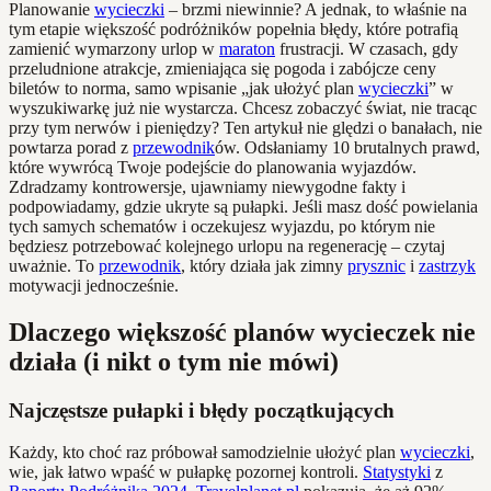
Planowanie
wycieczki
– brzmi niewinnie? A jednak, to właśnie na
tym etapie większość podróżników popełnia błędy, które potrafią
zamienić wymarzony urlop w
maraton
frustracji. W czasach, gdy
przeludnione atrakcje, zmieniająca się pogoda i zabójcze ceny
biletów to norma, samo wpisanie „jak ułożyć plan
wycieczki
” w
wyszukiwarkę już nie wystarcza. Chcesz zobaczyć świat, nie tracąc
przy tym nerwów i pieniędzy? Ten artykuł nie ględzi o banałach, nie
powtarza porad z
przewodnik
ów. Odsłaniamy 10 brutalnych prawd,
które wywrócą Twoje podejście do planowania wyjazdów.
Zdradzamy kontrowersje, ujawniamy niewygodne fakty i
podpowiadamy, gdzie ukryte są pułapki. Jeśli masz dość powielania
tych samych schematów i oczekujesz wyjazdu, po którym nie
będziesz potrzebować kolejnego urlopu na regenerację – czytaj
uważnie. To
przewodnik
, który działa jak zimny
prysznic
i
zastrzyk
motywacji jednocześnie.
Dlaczego większość planów wycieczek nie
działa (i nikt o tym nie mówi)
Najczęstsze pułapki i błędy początkujących
Każdy, kto choć raz próbował samodzielnie ułożyć plan
wycieczki
,
wie, jak łatwo wpaść w pułapkę pozornej kontroli.
Statystyki
z