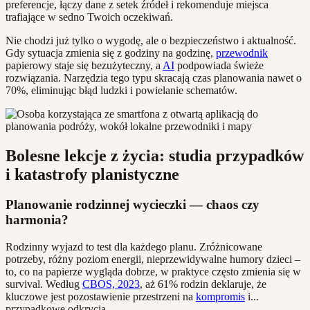
preferencje, łączy dane z setek źródeł i rekomenduje miejsca
trafiające w sedno Twoich oczekiwań.
Nie chodzi już tylko o wygodę, ale o bezpieczeństwo i aktualność.
Gdy sytuacja zmienia się z godziny na godzinę,
przewodnik
papierowy staje się bezużyteczny, a
AI
podpowiada świeże
rozwiązania. Narzędzia tego typu skracają czas planowania nawet o
70%, eliminując błąd ludzki i powielanie schematów.
Bolesne lekcje z życia: studia przypadków
i katastrofy planistyczne
Planowanie rodzinnej wycieczki — chaos czy
harmonia?
Rodzinny wyjazd to test dla każdego planu. Zróżnicowane
potrzeby, różny poziom energii, nieprzewidywalne humory dzieci –
to, co na papierze wygląda dobrze, w praktyce często zmienia się w
survival. Według
CBOS, 2023
, aż 61% rodzin deklaruje, że
kluczowe jest pozostawienie przestrzeni na
kompromis
i...
przypadkowe odkrycia.