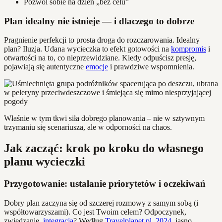
Pozwól sobie na dzień „bez celu”
Plan idealny nie istnieje — i dlaczego to dobrze
Pragnienie perfekcji to prosta droga do rozczarowania. Idealny
plan? Iluzja. Udana wycieczka to efekt gotowości na
kompromis
i
otwartości na to, co nieprzewidziane. Kiedy odpuścisz presję,
pojawiają się autentyczne
emocje
i prawdziwe wspomnienia.
Właśnie w tym tkwi siła dobrego planowania – nie w sztywnym
trzymaniu się scenariusza, ale w odporności na chaos.
Jak zacząć: krok po kroku do własnego
planu wycieczki
Przygotowanie: ustalanie priorytetów i oczekiwań
Dobry plan zaczyna się od szczerej rozmowy z samym sobą (i
współtowarzyszami). Co jest Twoim celem? Odpoczynek,
zwiedzanie,
integracja
? Według
Travelplanet.pl, 2024
, jasno