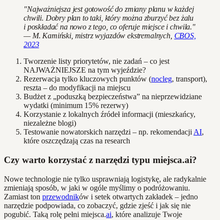
"Najważniejsza jest gotowość do zmiany planu w każdej
chwili. Dobry plan to taki, który można zburzyć bez żalu
i poskładać na nowo z tego, co oferuje miejsce i chwila."
— M. Kamiński, mistrz wyjazdów ekstremalnych,
CBOS,
2023
Tworzenie listy priorytetów, nie zadań – co jest
NAJWAŻNIEJSZE na tym wyjeździe?
Rezerwacja tylko kluczowych punktów (
nocleg
, transport),
reszta – do modyfikacji na miejscu
Budżet z „poduszką bezpieczeństwa” na nieprzewidziane
wydatki (minimum 15% rezerwy)
Korzystanie z lokalnych źródeł informacji (mieszkańcy,
niezależne blogi)
Testowanie nowatorskich narzędzi – np. rekomendacji
AI
,
które oszczędzają czas na research
Czy warto korzystać z narzędzi typu miejsca.ai?
Nowe technologie nie tylko usprawniają logistykę, ale radykalnie
zmieniają sposób, w jaki w ogóle myślimy o podróżowaniu.
Zamiast ton
przewodnik
ów i setek otwartych zakładek – jedno
narzędzie podpowiada, co zobaczyć, gdzie zjeść i jak się nie
pogubić. Taką rolę pełni miejsca.
ai
, które analizuje Twoje