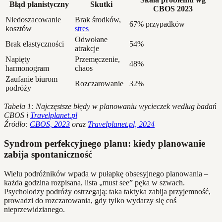
Błąd planistyczny
Skutki
CBOS 2023
Niedoszacowanie
Brak środków,
67% przypadków
kosztów
stres
Odwołane
Brak elastyczności
54%
atrakcje
Napięty
Przemęczenie,
48%
harmonogram
chaos
Zaufanie biurom
Rozczarowanie
32%
podróży
Tabela 1: Najczęstsze błędy w planowaniu wycieczek według badań
CBOS i
Travelplanet.pl
Źródło:
CBOS, 2023
oraz
Travelplanet.pl, 2024
Syndrom perfekcyjnego planu: kiedy planowanie
zabija spontaniczność
Wielu podróżników wpada w pułapkę obsesyjnego planowania –
każda godzina rozpisana, lista „must see” pęka w szwach.
Psycholodzy podróży ostrzegają: taka taktyka zabija przyjemność,
prowadzi do rozczarowania, gdy tylko wydarzy się coś
nieprzewidzianego.