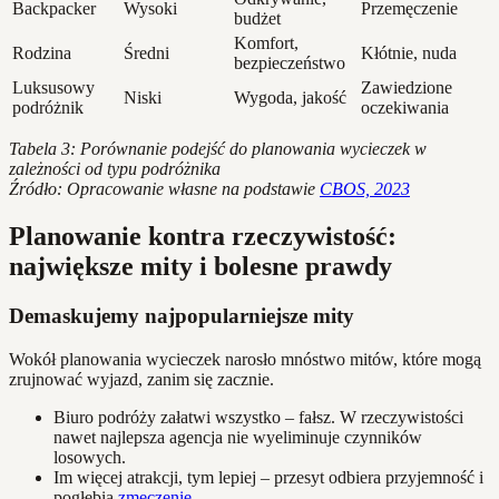
Backpacker
Wysoki
Przemęczenie
budżet
Komfort,
Rodzina
Średni
Kłótnie, nuda
bezpieczeństwo
Luksusowy
Zawiedzione
Niski
Wygoda, jakość
podróżnik
oczekiwania
Tabela 3: Porównanie podejść do planowania wycieczek w
zależności od typu podróżnika
Źródło: Opracowanie własne na podstawie
CBOS, 2023
Planowanie kontra rzeczywistość:
największe mity i bolesne prawdy
Demaskujemy najpopularniejsze mity
Wokół planowania wycieczek narosło mnóstwo mitów, które mogą
zrujnować wyjazd, zanim się zacznie.
Biuro podróży załatwi wszystko – fałsz. W rzeczywistości
nawet najlepsza agencja nie wyeliminuje czynników
losowych.
Im więcej atrakcji, tym lepiej – przesyt odbiera przyjemność i
pogłębia
zmęczenie
.