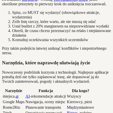
określone priorytety to pierwszy krok do uniknięcia rozczarowań.
Spisz, co MUST się wydarzyć (obowiązkowe atrakcje,
wydarzenia)
Zrób listę rzeczy, które warto, ale nie muszą się udać
Ustal budżet z 20% marginesem na nieprzewidziane wydatki
Określ, ile czasu chcesz przeznaczyć na relaks i nieplanowane
działania
Konsultuj oczekiwania wszystkich uczestników
Przy takim podejściu łatwiej uniknąć konfliktów i niepotrzebnego
stresu.
Narzędzia, które naprawdę ułatwiają życie
Nowoczesny podróżnik korzysta z technologii. Najlepsze aplikacje
potrafią dziś nie tylko zaplanować trasę, ale dopasować ją do
Twoich zainteresowań, pogody i aktualnych wydarzeń.
Narzędzie
Funkcja
Dla kogo?
miejsca.
ai
AI
-rekomendacje atrakcji
Wszyscy
Google Maps
Nawigacja, oceny miejsc
Kierowcy, piesi
Rome2Rio
Planowanie transportu
Międzymiastowe
TripIt
Organizacja rezerwacji
Biznes
, rodziny