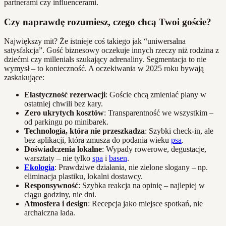
partnerami czy influencerami.
Czy naprawdę rozumiesz, czego chcą Twoi goście?
Największy mit? Że istnieje coś takiego jak “uniwersalna
satysfakcja”. Gość biznesowy oczekuje innych rzeczy niż rodzina z
dziećmi czy millenials szukający adrenaliny. Segmentacja to nie
wymysł – to konieczność. A oczekiwania w 2025 roku bywają
zaskakujące:
Elastyczność rezerwacji
: Goście chcą zmieniać plany w
ostatniej chwili bez kary.
Zero ukrytych kosztów
: Transparentność we wszystkim –
od parkingu po minibarek.
Technologia, która nie przeszkadza
: Szybki check-in, ale
bez aplikacji, która zmusza do podania wieku
psa
.
Doświadczenia lokalne
: Wypady rowerowe, degustacje,
warsztaty – nie tylko
spa
i
basen
.
Ekologia
: Prawdziwe działania, nie zielone slogany – np.
eliminacja plastiku, lokalni dostawcy.
Responsywność
: Szybka reakcja na opinię – najlepiej w
ciągu godziny, nie dni.
Atmosfera i design
: Recepcja jako miejsce spotkań, nie
archaiczna lada.