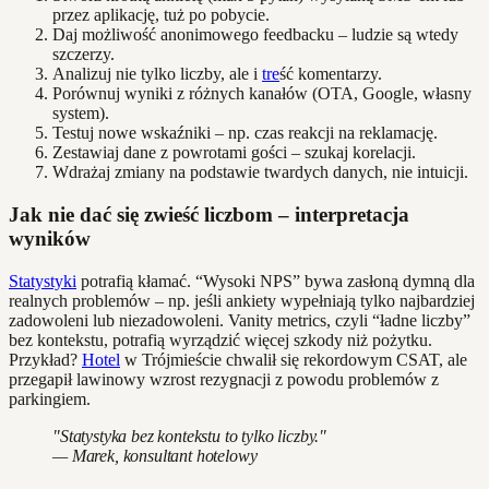
przez aplikację, tuż po pobycie.
Daj możliwość anonimowego feedbacku – ludzie są wtedy
szczerzy.
Analizuj nie tylko liczby, ale i
tre
ść komentarzy.
Porównuj wyniki z różnych kanałów (OTA, Google, własny
system).
Testuj nowe wskaźniki – np. czas reakcji na reklamację.
Zestawiaj dane z powrotami gości – szukaj korelacji.
Wdrażaj zmiany na podstawie twardych danych, nie intuicji.
Jak nie dać się zwieść liczbom – interpretacja
wyników
Statystyki
potrafią kłamać. “Wysoki NPS” bywa zasłoną dymną dla
realnych problemów – np. jeśli ankiety wypełniają tylko najbardziej
zadowoleni lub niezadowoleni. Vanity metrics, czyli “ładne liczby”
bez kontekstu, potrafią wyrządzić więcej szkody niż pożytku.
Przykład?
Hotel
w Trójmieście chwalił się rekordowym CSAT, ale
przegapił lawinowy wzrost rezygnacji z powodu problemów z
parkingiem.
"Statystyka bez kontekstu to tylko liczby."
— Marek, konsultant hotelowy