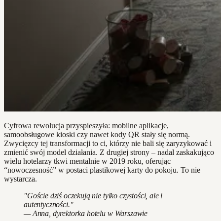
Cyfrowa rewolucja przyspieszyła: mobilne aplikacje,
samoobsługowe kioski czy nawet kody QR stały się normą.
Zwycięzcy tej transformacji to ci, którzy nie bali się zaryzykować i
zmienić swój model działania. Z drugiej strony – nadal zaskakująco
wielu hotelarzy tkwi mentalnie w 2019 roku, oferując
“nowoczesność” w postaci plastikowej karty do pokoju. To nie
wystarcza.
"Goście dziś oczekują nie tylko czystości, ale i
autentyczności."
— Anna, dyrektorka hotelu w Warszawie