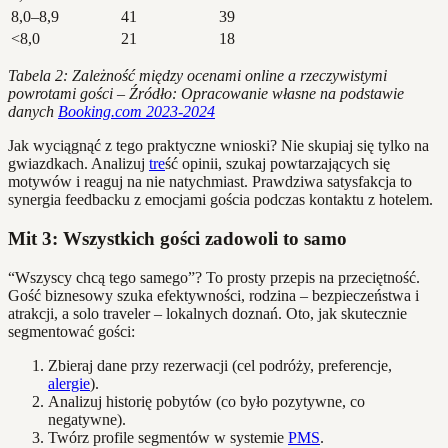
8,0–8,9
41
39
<8,0
21
18
Tabela 2: Zależność między ocenami online a rzeczywistymi
powrotami gości – Źródło: Opracowanie własne na podstawie
danych
Booking.com 2023-2024
Jak wyciągnąć z tego praktyczne wnioski? Nie skupiaj się tylko na
gwiazdkach. Analizuj
tre
ść opinii, szukaj powtarzających się
motywów i reaguj na nie natychmiast. Prawdziwa satysfakcja to
synergia feedbacku z emocjami gościa podczas kontaktu z hotelem.
Mit 3: Wszystkich gości zadowoli to samo
“Wszyscy chcą tego samego”? To prosty przepis na przeciętność.
Gość biznesowy szuka efektywności, rodzina – bezpieczeństwa i
atrakcji, a solo traveler – lokalnych doznań. Oto, jak skutecznie
segmentować gości:
Zbieraj dane przy rezerwacji (cel podróży, preferencje,
alergie
).
Analizuj historię pobytów (co było pozytywne, co
negatywne).
Twórz profile segmentów w systemie
PMS
.