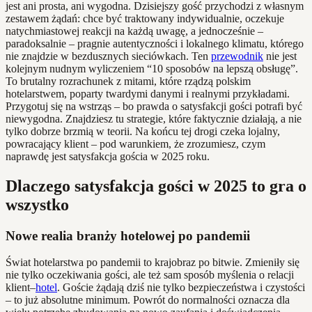
jest ani prosta, ani wygodna. Dzisiejszy gość przychodzi z własnym
zestawem żądań: chce być traktowany indywidualnie, oczekuje
natychmiastowej reakcji na każdą uwagę, a jednocześnie –
paradoksalnie – pragnie autentyczności i lokalnego klimatu, którego
nie znajdzie w bezdusznych sieciówkach. Ten
przewodnik
nie jest
kolejnym nudnym wyliczeniem “10 sposobów na lepszą obsługę”.
To brutalny rozrachunek z mitami, które rządzą polskim
hotelarstwem, poparty twardymi danymi i realnymi przykładami.
Przygotuj się na wstrząs – bo prawda o satysfakcji gości potrafi być
niewygodna. Znajdziesz tu strategie, które faktycznie działają, a nie
tylko dobrze brzmią w teorii. Na końcu tej drogi czeka lojalny,
powracający klient – pod warunkiem, że zrozumiesz, czym
naprawdę jest satysfakcja gościa w 2025 roku.
Dlaczego satysfakcja gości w 2025 to gra o
wszystko
Nowe realia branży hotelowej po pandemii
Świat hotelarstwa po pandemii to krajobraz po bitwie. Zmieniły się
nie tylko oczekiwania gości, ale też sam sposób myślenia o relacji
klient–
hotel
. Goście żądają dziś nie tylko bezpieczeństwa i czystości
– to już absolutne minimum. Powrót do normalności oznacza dla