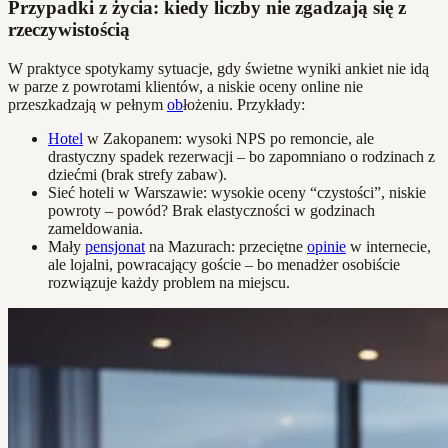
Przypadki z życia: kiedy liczby nie zgadzają się z
rzeczywistością
W praktyce spotykamy sytuacje, gdy świetne wyniki ankiet nie idą
w parze z powrotami klientów, a niskie oceny online nie
przeszkadzają w pełnym
ob
łożeniu. Przykłady:
Hotel
w Zakopanem: wysoki NPS po remoncie, ale
drastyczny spadek rezerwacji – bo zapomniano o rodzinach z
dziećmi (brak strefy zabaw).
Sieć hoteli w Warszawie: wysokie oceny “czystości”, niskie
powroty – powód? Brak elastyczności w godzinach
zameldowania.
Mały
pensjonat
na Mazurach: przeciętne
opinie
w internecie,
ale lojalni, powracający goście – bo menadżer osobiście
rozwiązuje każdy problem na miejscu.