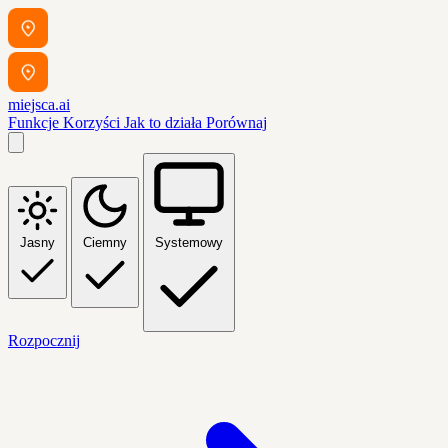
miejsca.ai
Funkcje
Korzyści
Jak to działa
Porównaj
Jasny
Ciemny
Systemowy
Rozpocznij