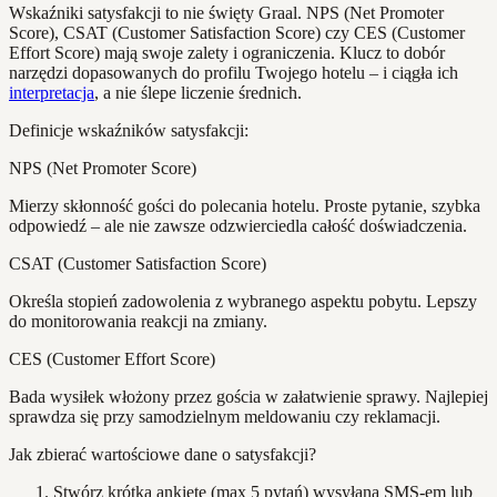
Wskaźniki satysfakcji to nie święty Graal. NPS (Net Promoter
Score), CSAT (Customer Satisfaction Score) czy CES (Customer
Effort Score) mają swoje zalety i ograniczenia. Klucz to dobór
narzędzi dopasowanych do profilu Twojego hotelu – i ciągła ich
interpretacja
, a nie ślepe liczenie średnich.
Definicje wskaźników satysfakcji:
NPS (Net Promoter Score)
Mierzy skłonność gości do polecania hotelu. Proste pytanie, szybka
odpowiedź – ale nie zawsze odzwierciedla całość doświadczenia.
CSAT (Customer Satisfaction Score)
Określa stopień zadowolenia z wybranego aspektu pobytu. Lepszy
do monitorowania reakcji na zmiany.
CES (Customer Effort Score)
Bada wysiłek włożony przez gościa w załatwienie sprawy. Najlepiej
sprawdza się przy samodzielnym meldowaniu czy reklamacji.
Jak zbierać wartościowe dane o satysfakcji?
Stwórz krótką ankietę (max 5 pytań) wysyłaną SMS-em lub