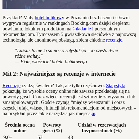
Przykład? Mały
hotel butikowy
w Poznaniu bez basenu i siłowni
wygrywa regularnie w rankingach Booking.com dzięki ciepłemu
powitaniu, lokalnym produktom na
śniadanie
i personalnym
rekomendacjom. Tymczasem 5-gwiazdkowa sieciówka z najnowszą
technologią, ale anonimową obsługą, zbiera chłodne
recenzje
.
"Luksus to nie to samo co satysfakcja – to często dwie
różne waluty."
— Piotr, właściciel hotelu butikowego
Mit 2: Najważniejsze są recenzje w internecie
Recenzje
rządzą światem? Tak, ale tylko częściowo.
Statystyki
pokazują, że wysokie oceny online nie zawsze przekładają się na
powroty gości. Coraz więcej recenzji jest sztucznie zawyżanych lub
zmanipulowanych. Goście czytają “między wierszami” i coraz
częściej ufają własnej intuicji lub rekomendacjom od miejscowych –
na przykład przez takie narzędzia jak miejsca.
ai
.
Średnia ocena
Powroty
Udział w rezerwacjach
online
gości (%)
bezpośrednich (%)
9,0+
53
48