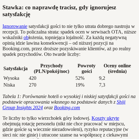
Stawka: co naprawdę tracisz, gdy ignorujesz
satysfakcję
Ignorowanie
satysfakcji gości to nie tylko utrata dobrego nastroju w
recepcji. To policzalna strata: spadek ocen w serwisach OTA, niższe
wskaźniki
ob
łożenia, topniejąca lojalność. Za każdą negatywną
opinią idzie lawina konsekwencji – od niższej pozycji na
Booking.com, przez droższe pozyskiwanie klientów, aż po realny
spadek przychodów. Oto twarde liczby:
Przychody
Powroty
Oceny online
Satysfakcja
(PLN/pokój/noc)
gości
(średnia)
Wysoka
420
52%
9,2
Niska
270
19%
7,3
Tabela 1: Porównanie hoteli o wysokiej i niskiej satysfakcji gości na
podstawie opracowania własnego na podstawie danych z
Shiji
Group Insights 2024
oraz
Booking.com
Te liczby to tylko wierzchołek góry lodowej.
Koszty ukryte
obejmują rotację personelu (nikt nie chce pracować w miejscu,
gdzie goście są wiecznie niezadowoleni), ryzyko reputacyjne (w
sieci nic nie ginie) i utracone szanse na współpracę z ciekawymi