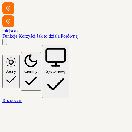
miejsca.ai
Funkcje
Korzyści
Jak to działa
Porównaj
Jasny
Ciemny
Systemowy
Rozpocznij