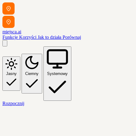
miejsca.ai
Funkcje
Korzyści
Jak to działa
Porównaj
Jasny
Ciemny
Systemowy
Rozpocznij