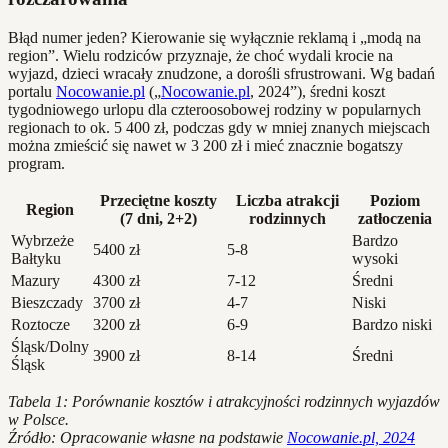
Błąd numer jeden? Kierowanie się wyłącznie reklamą i „modą na
region”. Wielu rodziców przyznaje, że choć wydali krocie na
wyjazd, dzieci wracały znudzone, a dorośli sfrustrowani. Wg badań
portalu
Nocowanie.pl
(„
Nocowanie.pl
, 2024”), średni koszt
tygodniowego urlopu dla czteroosobowej rodziny w popularnych
regionach to ok. 5 400 zł, podczas gdy w mniej znanych miejscach
można zmieścić się nawet w 3 200 zł i mieć znacznie bogatszy
program.
Przeciętne koszty
Liczba atrakcji
Poziom
Region
(7 dni, 2+2)
rodzinnych
zatłoczenia
Wybrzeże
Bardzo
5400 zł
5-8
Bałtyku
wysoki
Mazury
4300 zł
7-12
Średni
Bieszczady
3700 zł
4-7
Niski
Roztocze
3200 zł
6-9
Bardzo niski
Śląsk/Dolny
3900 zł
8-14
Średni
Śląsk
Tabela 1: Porównanie kosztów i atrakcyjności rodzinnych wyjazdów
w Polsce.
Źródło: Opracowanie własne na podstawie
Nocowanie.pl, 2024