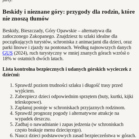
Beskidy i nieznane góry: przygody dla rodzin, które
nie znoszą tłumów
Beskidy, Bieszczady, Góry Opawskie – alternatywa dla
zatłoczonego Zakopanego. Znajdziesz tu szlaki idealne dla
początkujących turystów, schroniska z animacjami dla dzieci, oraz
parki linowe i zjazdy na pontonach. Według najnowszych danych
GUS
(2024), ruch turystyczny w mniej znanych górach wzrósł o
18% w ostatnich dwóch latach.
Lista kontrolna bezpiecznych i udanych górskich wycieczek z
dziećmi:
Sprawdź poziom trudności szlaku i długość trasy przed
wyjściem.
Zabezpiecz dzieci odpowiednim sprzętem (buty, kurtki, kijki
teleskopowe).
Zaplanuj postoje w schroniskach przyjaznych rodzinom.
Sprawdź prognozę pogody i alternatywne atrakcje na
wypadek deszczu.
Zadbaj o nawadnianie i zapas jedzenia (w schroniskach
często brakuje menu dziecięcego).
Naucz dzieci podstawowych zasad bezpieczeństwa w górach.