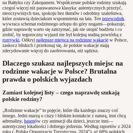
na Bałtyku czy Zakopanem. Współczesne polskie rodziny szukają
czegoś więcej niż parawanowa klasyka: autentycznych przeżyć,
nieoczywistych tras, spokoju bez tłumów i odrobiny szaleństwa,
które zostawią dzieciakom wspomnienia na lata. Ten
przewodnik
wywraca schemat rodzinnego urlopu do góry nogami—pokazuje,
gdzie naprawdę warto się zatrzymać, jak nie utopić budżetu i co
zrobić, by tegoroczny wyjazd nie był kolejną nudną powtórką z
rozrywki
. Odkryj
najlepsze miejsca na rodzinne wakacje
w Polsce,
zaskocz bliskich i przekonaj się, że polskie wakacje mają
zdecydowanie więcej do zaoferowania, niż sądzisz.
Dlaczego szukasz najlepszych miejsc na
rodzinne wakacje w Polsce? Brutalna
prawda o polskich wyjazdach
Zamiast kolejnej listy – czego naprawdę szukają
polskie rodziny?
„Rodzinne wakacje” to pojęcie, które dla każdego znaczy coś
innego. Jedni marzą o ciszy i bliskim kontakcie z naturą, inni chcą
adrenaliny,
basen
ów czy animacji dla dzieci, jeszcze inni—
autentycznej lokalności i dobrego jedzenia. Według raportów z 2024
roku („Polska Organizacja Turystyczna, 2024”), aż 68% polskich