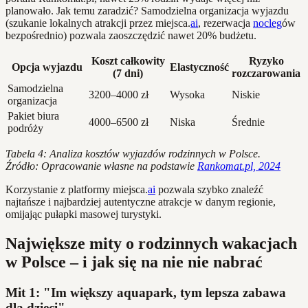
planowało. Jak temu zaradzić? Samodzielna organizacja wyjazdu
(szukanie lokalnych atrakcji przez miejsca.
ai
, rezerwacja
nocleg
ów
bezpośrednio) pozwala zaoszczędzić nawet 20% budżetu.
Koszt całkowity
Ryzyko
Opcja wyjazdu
Elastyczność
(7 dni)
rozczarowania
Samodzielna
3200–4000 zł
Wysoka
Niskie
organizacja
Pakiet biura
4000–6500 zł
Niska
Średnie
podróży
Tabela 4: Analiza kosztów wyjazdów rodzinnych w Polsce.
Źródło: Opracowanie własne na podstawie
Rankomat.pl, 2024
Korzystanie z platformy miejsca.
ai
pozwala szybko znaleźć
najtańsze i najbardziej autentyczne atrakcje w danym regionie,
omijając pułapki masowej turystyki.
Największe mity o rodzinnych wakacjach
w Polsce – i jak się na nie nie nabrać
Mit 1: "Im większy aquapark, tym lepsza zabawa
dla dzieci"