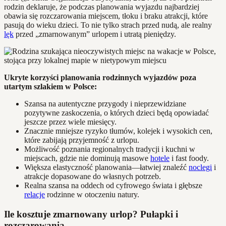
rodzin deklaruje, że podczas planowania wyjazdu najbardziej
obawia się rozczarowania miejscem, tłoku i braku atrakcji, które
pasują do wieku dzieci. To nie tylko strach przed nudą, ale realny
lęk
przed „zmarnowanym” urlopem i utratą pieniędzy.
Ukryte korzyści planowania rodzinnych wyjazdów poza
utartym szlakiem w Polsce:
Szansa na autentyczne przygody i nieprzewidziane
pozytywne zaskoczenia, o których dzieci będą opowiadać
jeszcze przez wiele miesięcy.
Znacznie mniejsze ryzyko tłumów, kolejek i wysokich cen,
które zabijają przyjemność z urlopu.
Możliwość poznania regionalnych tradycji i kuchni w
miejscach, gdzie nie dominują masowe
hotele
i fast foody.
Większa elastyczność planowania—łatwiej znaleźć
noclegi
i
atrakcje dopasowane do własnych potrzeb.
Realna szansa na oddech od cyfrowego świata i głębsze
relacje
rodzinne w otoczeniu natury.
Ile kosztuje zmarnowany urlop? Pułapki i
rozczarowania