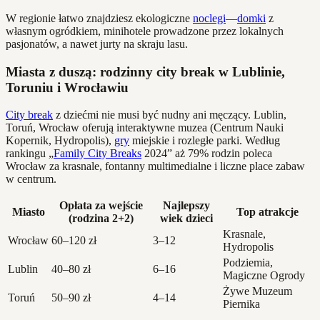
W regionie łatwo znajdziesz ekologiczne
noclegi
—
domki
z
własnym ogródkiem, minihotele prowadzone przez lokalnych
pasjonatów, a nawet jurty na skraju lasu.
Miasta z duszą: rodzinny city break w Lublinie,
Toruniu i Wrocławiu
City break
z dziećmi nie musi być nudny ani męczący. Lublin,
Toruń, Wrocław oferują interaktywne muzea (Centrum Nauki
Kopernik, Hydropolis),
gry
miejskie i rozległe parki. Według
rankingu „
Family City Breaks
2024” aż 79% rodzin poleca
Wrocław za krasnale, fontanny multimedialne i liczne place zabaw
w centrum.
Opłata za wejście
Najlepszy
Miasto
Top atrakcje
(rodzina 2+2)
wiek dzieci
Krasnale,
Wrocław
60–120 zł
3–12
Hydropolis
Podziemia,
Lublin
40–80 zł
6–16
Magiczne Ogrody
Żywe Muzeum
Toruń
50–90 zł
4–14
Piernika