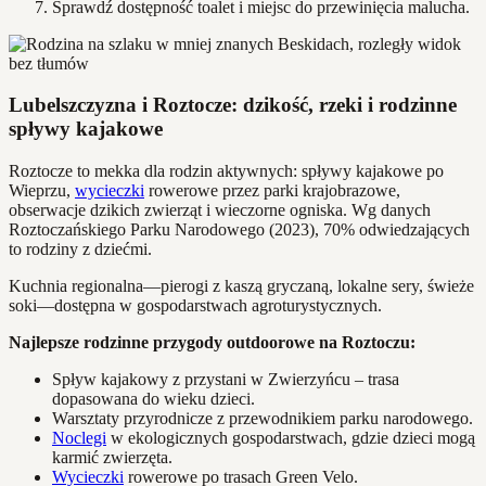
Sprawdź dostępność toalet i miejsc do przewinięcia malucha.
Lubelszczyzna i Roztocze: dzikość, rzeki i rodzinne
spływy kajakowe
Roztocze to mekka dla rodzin aktywnych: spływy kajakowe po
Wieprzu,
wycieczki
rowerowe przez parki krajobrazowe,
obserwacje dzikich zwierząt i wieczorne ogniska. Wg danych
Roztoczańskiego Parku Narodowego (2023), 70% odwiedzających
to rodziny z dziećmi.
Kuchnia regionalna—pierogi z kaszą gryczaną, lokalne sery, świeże
soki—dostępna w gospodarstwach agroturystycznych.
Najlepsze rodzinne przygody outdoorowe na Roztoczu:
Spływ kajakowy z przystani w Zwierzyńcu – trasa
dopasowana do wieku dzieci.
Warsztaty przyrodnicze z przewodnikiem parku narodowego.
Noclegi
w ekologicznych gospodarstwach, gdzie dzieci mogą
karmić zwierzęta.
Wycieczki
rowerowe po trasach Green Velo.