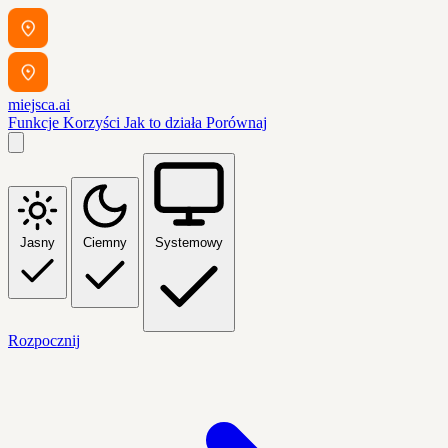
miejsca.ai
Funkcje
Korzyści
Jak to działa
Porównaj
Jasny
Ciemny
Systemowy
Rozpocznij