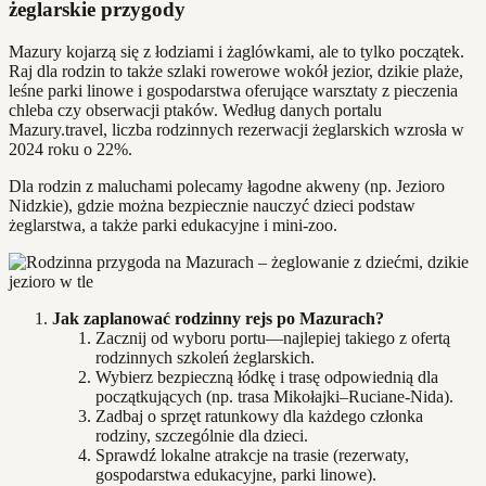
żeglarskie przygody
Mazury kojarzą się z łodziami i żaglówkami, ale to tylko początek.
Raj dla rodzin to także szlaki rowerowe wokół jezior, dzikie plaże,
leśne parki linowe i gospodarstwa oferujące warsztaty z pieczenia
chleba czy obserwacji ptaków. Według danych portalu
Mazury.travel, liczba rodzinnych rezerwacji żeglarskich wzrosła w
2024 roku o 22%.
Dla rodzin z maluchami polecamy łagodne akweny (np. Jezioro
Nidzkie), gdzie można bezpiecznie nauczyć dzieci podstaw
żeglarstwa, a także parki edukacyjne i mini-zoo.
Jak zaplanować rodzinny rejs po Mazurach?
Zacznij od wyboru portu—najlepiej takiego z ofertą
rodzinnych szkoleń żeglarskich.
Wybierz bezpieczną łódkę i trasę odpowiednią dla
początkujących (np. trasa Mikołajki–Ruciane-Nida).
Zadbaj o sprzęt ratunkowy dla każdego członka
rodziny, szczególnie dla dzieci.
Sprawdź lokalne atrakcje na trasie (rezerwaty,
gospodarstwa edukacyjne, parki linowe).