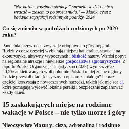
"Nie każda „rodzinna atrakcja” sprawia, że dzieci chcą
wracać – czasem to po prostu nuda." — Marek, cytat z
badania satysfakcji rodzinnych podróży, 2024
Co się zmieniło w podróżach rodzinnych po 2020
roku?
Pandemia przewróciła zwyczaje urlopowe do góry nogami.
Rodziny coraz częściej wybierają miejsca kameralne, stawiają na
ekoturystykę, aktywny wypoczynek i
bliskość
natury. Wzrósł popyt
na regionalne atrakcje i niewielkie
gospodarstwa agroturystyczne
. Z
raportu Polska Organizacja Turystyczna (2023) wynika, że aż
50,5% ankietowanych woli południe Polski i mniej znane regiony.
Ludzie przestali ufać „klasycznym opisom z katalogu” i coraz
częściej korzystają z nowoczesnych narzędzi, takich jak miejsca.
ai
,
które pomagają wyłowić lokalne perełki i bezpiecznie zaplanować
każdy dzień.
15 zaskakujących miejsc na rodzinne
wakacje w Polsce – nie tylko morze i góry
Nieoczywiste Mazury: cisza, adrenalina i rodzinne