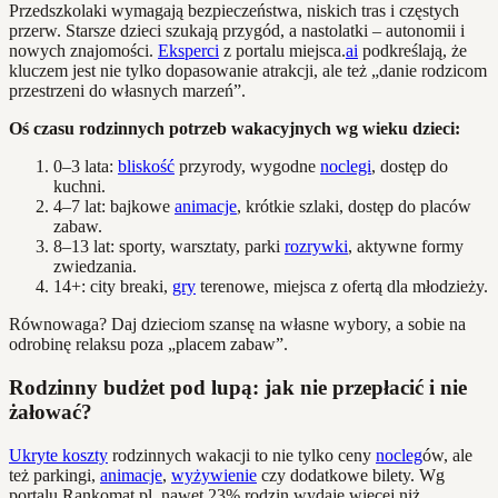
Przedszkolaki wymagają bezpieczeństwa, niskich tras i częstych
przerw. Starsze dzieci szukają przygód, a nastolatki – autonomii i
nowych znajomości.
Eksperci
z portalu miejsca.
ai
podkreślają, że
kluczem jest nie tylko dopasowanie atrakcji, ale też „danie rodzicom
przestrzeni do własnych marzeń”.
Oś czasu rodzinnych potrzeb wakacyjnych wg wieku dzieci:
0–3 lata:
bliskość
przyrody, wygodne
noclegi
, dostęp do
kuchni.
4–7 lat: bajkowe
animacje
, krótkie szlaki, dostęp do placów
zabaw.
8–13 lat: sporty, warsztaty, parki
rozrywki
, aktywne formy
zwiedzania.
14+: city breaki,
gry
terenowe, miejsca z ofertą dla młodzieży.
Równowaga? Daj dzieciom szansę na własne wybory, a sobie na
odrobinę relaksu poza „placem zabaw”.
Rodzinny budżet pod lupą: jak nie przepłacić i nie
żałować?
Ukryte koszty
rodzinnych wakacji to nie tylko ceny
nocleg
ów, ale
też parkingi,
animacje
,
wyżywienie
czy dodatkowe bilety. Wg
portalu Rankomat.pl, nawet 23% rodzin wydaje więcej niż