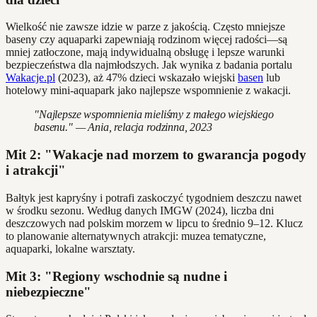
Wielkość nie zawsze idzie w parze z jakością. Często mniejsze
baseny czy aquaparki zapewniają rodzinom więcej radości—są
mniej zatłoczone, mają indywidualną obsługę i lepsze warunki
bezpieczeństwa dla najmłodszych. Jak wynika z badania portalu
Wakacje.pl
(2023), aż 47% dzieci wskazało wiejski
basen
lub
hotelowy mini-aquapark jako najlepsze wspomnienie z wakacji.
"Najlepsze wspomnienia mieliśmy z małego wiejskiego
basenu." — Ania, relacja rodzinna, 2023
Mit 2: "Wakacje nad morzem to gwarancja pogody
i atrakcji"
Bałtyk jest kapryśny i potrafi zaskoczyć tygodniem deszczu nawet
w środku sezonu. Według danych IMGW (2024), liczba dni
deszczowych nad polskim morzem w lipcu to średnio 9–12. Klucz
to planowanie alternatywnych atrakcji: muzea tematyczne,
aquaparki, lokalne warsztaty.
Mit 3: "Regiony wschodnie są nudne i
niebezpieczne"