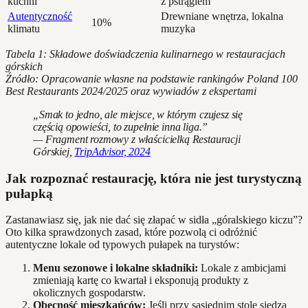
kuchni
z pstrągiem
Autentyczność
Drewniane wnętrza, lokalna
10%
klimatu
muzyka
Tabela 1: Składowe doświadczenia kulinarnego w restauracjach
górskich
Źródło: Opracowanie własne na podstawie rankingów Poland 100
Best Restaurants 2024/2025 oraz wywiadów z ekspertami
„Smak to jedno, ale miejsce, w którym czujesz się
częścią opowieści, to zupełnie inna liga.”
— Fragment rozmowy z właścicielką Restauracji
Górskiej,
TripAdvisor, 2024
Jak rozpoznać restaurację, która nie jest turystyczną
pułapką
Zastanawiasz się, jak nie dać się złapać w sidła „góralskiego kiczu”?
Oto kilka sprawdzonych zasad, które pozwolą ci odróżnić
autentyczne lokale od typowych pułapek na turystów:
Menu sezonowe i lokalne składniki:
Lokale z ambicjami
zmieniają kartę co kwartał i eksponują produkty z
okolicznych gospodarstw.
Obecność mieszkańców:
Jeśli przy sąsiednim stole siedzą