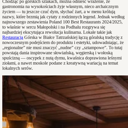
Chodząc po górskich szlakach, można odnieść wrażenie, że
gastronomia na wysokościach żyje własnym, nieco archaicznym
życiem — tu jeszcze czuć dym, słychać żart, a w menu królują
nazwy, które brzmią jak cytaty z rodzinnych legend. Jednak według
najnowszego zestawienia Poland 100 Best Restaurants 2024/2025,
to właśnie w sercu Małopolski i na Podhalu rozgrywa się
najbardziej ekscytująca rewolucja kulinarna. Lokale takie jak
Restauracja
Górska w Białce Tatrzańskiej łączą góralską tradycję z
nowoczesnym podejściem do produktu i estetyki, udowadniając, że
„regionalne” nie musi znaczyć „nudne” czy „sztampowe”. To tutaj
powstają dania inspirowane słowiańską, węgierską i wołoską
spuścizną — oscypek z nutą dymu, kwaśnica doprawiona leśnymi
ziołami, a nawet moskole podane z kreatywną wariacją na temat
lokalnych serów.