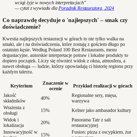
wciąż żyje w nowych interpretacjach”
— cytat z wywiadu dla
Poradnik Restauratora, 2024
Co naprawdę decyduje o 'najlepszych' – smak czy
doświadczenie?
Kwestia najlepszych restauracji w górach to nie tylko walka na
smaki, ale i na doświadczenia, które zostają z gościem długo po
ostatnim kęsie. Według Poland 100 Best Restaurants, menu
degustacyjne, autorskie interpretacje potraw i lokalne produkty to
dopiero początek. Liczy się również widok z okna, atmosfera, a
nawet obsługa — ludzie, którzy opowiadają ci historię regionu przy
każdym talerzu.
Znaczenie w
Kryterium
Przykład realizacji w górach
ocenie
Jakość
Regionalne sery, mięsa,
40%
składników
warzywa
Wrażenia z
15%
Kelner jako ambasador kultury
obsługi
Widok i
Panorama Tatr z sali
20%
lokalizacja
restauracyjnej
Innowacyjność w
Fusion: pizza z oscypkiem, żur
15%