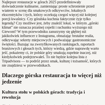
Najlepsze restauracje w górach 2025 przedefiniowały
doświadczenie kulinarne, zamieniając proste schronienie przed
wiatrem w scenę dla smakowych odkrywców, lokalnych
ekscentryków i tych, którzy oczekują czegoś więcej niż kolejnej
porcji kwaśnicy. Czy góralska kuchnia faktycznie żyje tylko
legendą? Czy możliwe jest, żeby znaleźć lokal, w którym „górski
klimat” nie oznacza przaśnej cepelii i rachunku wyższego niż
Giewont? W tym przewodniku zanurzymy się głębiej niż
jakikolwiek influencer z Instagrama, obnażając brutalne realia,
odkrywając sekrety miejscowych i podważając gastronomiczne
świętości. Bazując na zweryfikowanych rankingach, raportach
branżowych i głosach tych, którzy wiedzą, gdzie naprawdę warto
jeść, pokażemy ci, że polskie góry smakują zupełnie inaczej, niż
kiedykolwiek podejrzewałeś. To nie będzie kolejna lista z
Tripadvisora — to podróż przez smak, kulturę i tożsamość, których
nie znajdziesz w przewodnikach.
Dlaczego górska restauracja to więcej niż
jedzenie
Kultura stołu w polskich górach: tradycja i
rewolucja