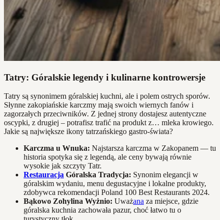
Tatry: Góralskie legendy i kulinarne kontrowersje
Tatry są synonimem góralskiej kuchni, ale i polem ostrych sporów.
Słynne zakopiańskie karczmy mają swoich wiernych fanów i
zagorzałych przeciwników. Z jednej strony dostajesz autentyczne
oscypki, z drugiej – potrafisz trafić na produkt z… mleka krowiego.
Jakie są największe ikony tatrzańskiego gastro-świata?
Karczma u Wnuka:
Najstarsza karczma w Zakopanem — tu
historia spotyka się z legendą, ale ceny bywają równie
wysokie jak szczyty Tatr.
Restauracja
Góralska Tradycja:
Synonim elegancji w
góralskim wydaniu, menu degustacyjne i lokalne produkty,
zdobywca rekomendacji Poland 100 Best Restaurants 2024.
Bąkowo Zohylina Wyżnio:
Uważ
ana
za miejsce, gdzie
góralska kuchnia zachowała pazur, choć łatwo tu o
turystyczny tłok.