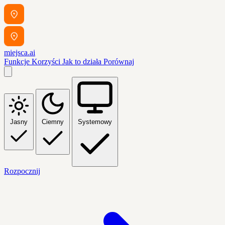
miejsca.ai
Funkcje
Korzyści
Jak to działa
Porównaj
Jasny
Ciemny
Systemowy
Rozpocznij