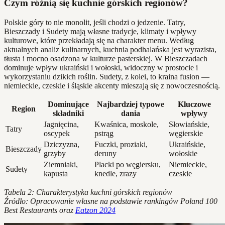
Czym różnią się kuchnie górskich regionów?
Polskie góry to nie monolit, jeśli chodzi o jedzenie. Tatry,
Bieszczady i Sudety mają własne tradycje, klimaty i wpływy
kulturowe, które przekładają się na charakter menu. Według
aktualnych analiz kulinarnych, kuchnia podhalańska jest wyrazista,
tłusta i mocno osadzona w kulturze pasterskiej. W Bieszczadach
dominuje wpływ ukraiński i wołoski, widoczny w prostocie i
wykorzystaniu dzikich roślin. Sudety, z kolei, to kraina fusion —
niemieckie, czeskie i śląskie akcenty mieszają się z nowoczesnością.
Dominujące
Najbardziej typowe
Kluczowe
Region
składniki
dania
wpływy
Jagnięcina,
Kwaśnica, moskole,
Słowiańskie,
Tatry
oscypek
pstrąg
węgierskie
Dziczyzna,
Fuczki, proziaki,
Ukraińskie,
Bieszczady
grzyby
deruny
wołoskie
Ziemniaki,
Placki po węgiersku,
Niemieckie,
Sudety
kapusta
knedle, zrazy
czeskie
Tabela 2: Charakterystyka kuchni górskich regionów
Źródło: Opracowanie własne na podstawie rankingów Poland 100
Best Restaurants oraz
Eatzon 2024