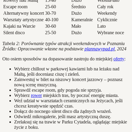
Rowery nad Maltą
15-40
Dużo
Wiosna-lato
Escape room
25-60
Średnio
Cały rok
Alternatywny koncert
30-70
Dużo
Weekendy
Warsztaty artystyczne
40-100
Kameralnie
Cyklicznie
Kajaki na Warcie
30-60
Mało
Lato
Silent disco
25-50
Dużo
Wybrane noce
Tabela 2: Porównanie typów atrakcji weekendowych w Poznaniu
Źródło: Opracowanie własne na podstawie
plannawypad.pl
, 2024
Oto osiem sposobów na dopasowanie nastroju do miejskiej
oferty
:
Wybierz chillout w parkowej kawiarni lub na leżaku nad
Maltą, jeśli doceniasz ciszę i zieleń.
Zainwestuj w bilet na niszowy koncert jazzowy – poznasz
nową scenę muzyczną.
Sprawdź escape room, gdy pogoda nie sprzyja.
Wybierz
rower
miejskich tras, by poczuć energię miasta.
Weź udział w warsztatach ceramicznych na Jeżycach, jeśli
chcesz kreatywnie spędzić czas.
Dołącz do nocnego silent disco dla żądnych wrażeń.
Odwiedź mikrogalerie, jeśli masz artystyczną duszę.
Zrelaksuj się na trawie w Parku Cytadela, oglądając miejskie
życie z boku.