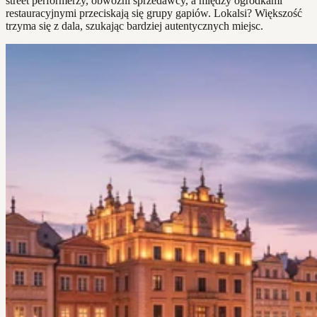
street performerzy, obwoźni sprzedawcy, a między ogródkami
restauracyjnymi przeciskają się grupy gapiów. Lokalsi? Większość
trzyma się z dala, szukając bardziej autentycznych miejsc.