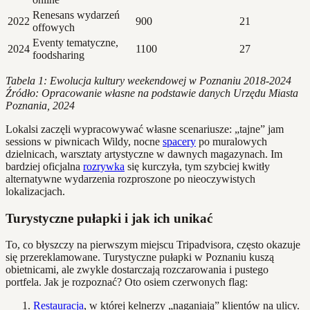
Renesans wydarzeń
2022
900
21
offowych
Eventy tematyczne,
2024
1100
27
foodsharing
Tabela 1: Ewolucja kultury weekendowej w Poznaniu 2018-2024
Źródło: Opracowanie własne na podstawie danych Urzędu Miasta
Poznania, 2024
Lokalsi zaczęli wypracowywać własne scenariusze: „tajne” jam
sessions w piwnicach Wildy, nocne
spacery
po muralowych
dzielnicach, warsztaty artystyczne w dawnych magazynach. Im
bardziej oficjalna
rozrywka
się kurczyła, tym szybciej kwitły
alternatywne wydarzenia rozproszone po nieoczywistych
lokalizacjach.
Turystyczne pułapki i jak ich unikać
To, co błyszczy na pierwszym miejscu Tripadvisora, często okazuje
się przereklamowane. Turystyczne pułapki w Poznaniu kuszą
obietnicami, ale zwykle dostarczają rozczarowania i pustego
portfela. Jak je rozpoznać? Oto osiem czerwonych flag:
Restauracja
, w której kelnerzy „naganiają” klientów na ulicy.