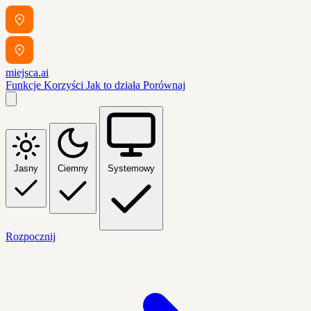
miejsca.ai
Funkcje
Korzyści
Jak to działa
Porównaj
Jasny
Ciemny
Systemowy
Rozpocznij