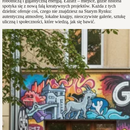
robotniczą i gigantyczną energią. Łazarz – miejsce, gdzie historia
spotyka się z nową falą kreatywnych projektów. Każda z tych
dzielnic oferuje coś, czego nie znajdziesz na Starym Rynku:
autentyczną atmosferę, lokalne knajpy, nieoczywiste galerie, sztukę
uliczną i społeczności, które wiedzą, jak się bawić.