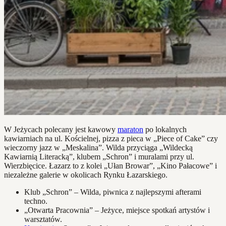
W Jeżycach polecany jest kawowy
maraton
po lokalnych
kawiarniach na ul. Kościelnej, pizza z pieca w „Piece of Cake” czy
wieczorny jazz w „Meskalina”. Wilda przyciąga „Wildecką
Kawiarnią Literacką”, klubem „Schron” i muralami przy ul.
Wierzbięcice. Łazarz to z kolei „Ułan Browar”, „Kino Pałacowe” i
niezależne galerie w okolicach Rynku Łazarskiego.
Klub „Schron” – Wilda, piwnica z najlepszymi afterami
techno.
„Otwarta Pracownia” – Jeżyce, miejsce spotkań artystów i
warsztatów.