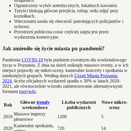
straganach.
Ograniczony wybór autentycznych, lokalnych kawiarni.
Turyści blokują główne przejścia, robiąc setki zdjęć przy
koziołkach.
Wieczorami nasila się obecność patrolujących policjantów i
ochrony.
Przestrzeń publiczna coraz częściej zajęta jest przez
wydarzenia komercyjne.
Jak zmieniło się życie miasta po pandemii?
Pandemia
COVID-19
była punktem zwrotnym dla weekendowego
życia w Poznaniu. Z dnia na dzień zniknęły masowe eventy, a w ich
miejsce pojawiły się mikro-sceny, kameralne koncerty i spotkania w
zamkniętych grupach. Według danych
Urząd Miasta Poznania,
2024
, liczba oficjalnych wydarzeń spadła o 30% w latach 2020-
2021, ale równocześnie wzrosło zainteresowanie alternatywnymi
formami
rozrywki
.
Główne
trendy
Liczba wydarzeń
Nowe mikro-
Rok
weekendowe
publicznych
sceny
Masowe imprezy
2018
1200
5
plenerowe
Kameralne spotkania,
2020
720
14
online