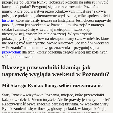
przejść się po Starym Rynku, zobaczyć koziołki na ratuszu i wypić
kawę na deptaku? Przygotuj się na rozczarowanie. Poznań to
miasto, które pod warstwą przewodnikowych „must-see” skrywa
pulsujące podziemie, alternatywne wydarzenia, mikrospołeczności i
historie
, które nie trafiły jeszcze na Instagram. Jeśli chcesz naprawdę
poczuć, czym jest weekend w Poznaniu, musisz zejść z utartego
szlaku i zanurzyć się w życiu tej metropolii – szorstkiej,
nieoczywistej, czasem brutalnie szczerej. W tym artykule
pokazujemy 19 pomysłów na niezapomniany czas w mieście, które
nie boi się być autentyczne. Słowo kluczowe „co robić w weekend
w Poznaniu” nabiera tu nowego znaczenia – przygotuj się na
przewodnik
dla tych, którzy oczekują czegoś więcej niż kolejnych
selfie pod ratuszem.
Dlaczego przewodniki kłamią: jak
naprawdę wygląda weekend w Poznaniu?
Mit Starego Rynku: tłumy, selfie i rozczarowanie
Stary Rynek – wizytówka Poznania, miejsce, które przewodniki
każą odwiedzić każdemu turyście. Ale ile prawdy jest w tym micie?
Rzeczywistość bywa znacznie bardziej brutalna. W weekend Stary
Rynek zamienia się w tłoczny, głośny spektakl, w którym królują