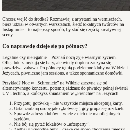
Chcesz wejść do środka? Rozmawiaj z artystami na wernisażach,
bierz udział w otwartych warsztatach, śledź lokalnych twórców na
Instagramie – to najlepszy sposób, by stać się częścią kreatywnej
sceny.
Co naprawdę dzieje się po północy?
Legalnie czy nielegalnie – Poznań nocą żyje własnym życiem.
Oficjalnie zamykają się bary, ale wtedy dopiero zaczyna się
prawdziwa zabawa. Po północy tętnią podziemne kluby na Wildzie i
Jeżycach, piwniczne jam sessions, a także spontaniczne domówki.
Przykład? Noc w „Schronicie” na Wildzie zaczyna się od
alternatywnego koncertu, potem zjeżdżasz do piwnicy pełnej świateł
UV i techno, a kończysz śniadaniem w „Frenchie” na Jeżycach.
Przygotuj gotówkę – nie wszystkie miejsca akceptują karty.
Ustal zaufaną osobę jako „kotwicę”, gdy grupa się rozdzieli.
Sprawdź adresy klubów – wiele z nich nie ma oficjalnych
szyldów.
Nie bój się pytać lokalsów o „afterparty”.
Zadbaj o wygodne buty – czeka cię sporo chodzenia między