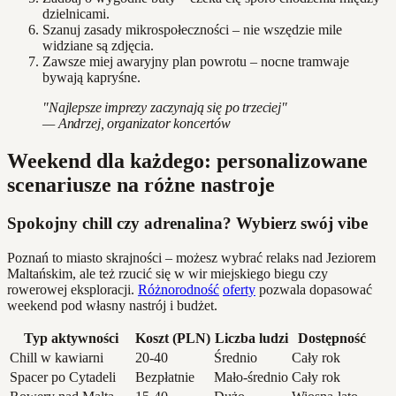
dzielnicami.
Szanuj zasady mikrospołeczności – nie wszędzie mile
widziane są zdjęcia.
Zawsze miej awaryjny plan powrotu – nocne tramwaje
bywają kapryśne.
"Najlepsze imprezy zaczynają się po trzeciej"
— Andrzej, organizator koncertów
Weekend dla każdego: personalizowane
scenariusze na różne nastroje
Spokojny chill czy adrenalina? Wybierz swój vibe
Poznań to miasto skrajności – możesz wybrać relaks nad Jeziorem
Maltańskim, ale też rzucić się w wir miejskiego biegu czy
rowerowej eksploracji.
Różnorodność
oferty
pozwala dopasować
weekend pod własny nastrój i budżet.
Typ aktywności
Koszt (PLN)
Liczba ludzi
Dostępność
Chill w kawiarni
20-40
Średnio
Cały rok
Spacer po Cytadeli
Bezpłatnie
Mało-średnio
Cały rok