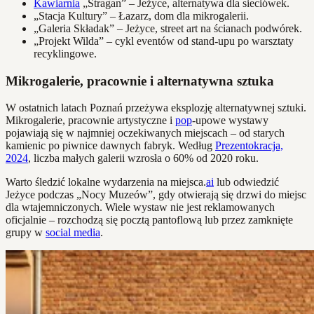
Kawiarnia
„Stragan” – Jeżyce, alternatywa dla sieciówek.
„Stacja Kultury” – Łazarz, dom dla mikrogalerii.
„Galeria Składak” – Jeżyce, street art na ścianach podwórek.
„Projekt Wilda” – cykl eventów od stand-upu po warsztaty
recyklingowe.
Mikrogalerie, pracownie i alternatywna sztuka
W ostatnich latach Poznań przeżywa eksplozję alternatywnej sztuki.
Mikrogalerie, pracownie artystyczne i
pop
-upowe wystawy
pojawiają się w najmniej oczekiwanych miejscach – od starych
kamienic po piwnice dawnych fabryk. Według
Prezentokracja,
2024
, liczba małych galerii wzrosła o 60% od 2020 roku.
Warto śledzić lokalne wydarzenia na miejsca.
ai
lub odwiedzić
Jeżyce podczas „Nocy Muzeów”, gdy otwierają się drzwi do miejsc
dla wtajemniczonych. Wiele wystaw nie jest reklamowanych
oficjalnie – rozchodzą się pocztą pantoflową lub przez zamknięte
grupy w
social media
.