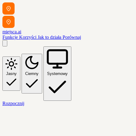
miejsca.ai
Funkcje
Korzyści
Jak to działa
Porównaj
Jasny
Ciemny
Systemowy
Rozpocznij