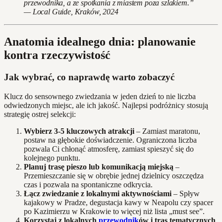
przewodnika, a ze spotkania z miastem poza szlakiem.”
— Local Guide, Kraków, 2024
Anatomia idealnego dnia: planowanie
kontra rzeczywistość
Jak wybrać, co naprawdę warto zobaczyć
Klucz do sensownego zwiedzania w jeden dzień to nie liczba
odwiedzonych miejsc, ale ich jakość. Najlepsi podróżnicy stosują
strategię ostrej selekcji:
Wybierz 3-5 kluczowych atrakcji
– Zamiast maratonu,
postaw na głębokie doświadczenie. Ograniczona liczba
pozwala Ci chłonąć atmosferę, zamiast spieszyć się do
kolejnego punktu.
Planuj trasę pieszo lub komunikacją miejską
–
Przemieszczanie się w obrębie jednej dzielnicy oszczędza
czas i pozwala na spontaniczne odkrycia.
Łącz zwiedzanie z lokalnymi aktywnościami
– Spływ
kajakowy w Pradze, degustacja kawy w Neapolu czy spacer
po Kazimierzu w Krakowie to więcej niż lista „must see”.
Korzystaj z lokalnych
przewodnik
ów i tras tematycznych