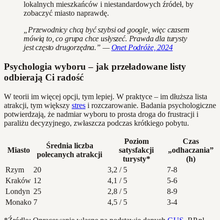
lokalnych mieszkańców i niestandardowych źródeł, by
zobaczyć miasto naprawdę.
„Przewodnicy chcą być szybsi od google, więc czasem
mówią to, co grupa chce usłyszeć. Prawda dla turysty
jest często drugorzędna.” —
Onet Podróże, 2024
Psychologia wyboru – jak przeładowane listy
odbierają Ci radość
W teorii im więcej opcji, tym lepiej. W praktyce – im dłuższa lista
atrakcji, tym większy
stres
i rozczarowanie. Badania psychologiczne
potwierdzają, że nadmiar wyboru to prosta droga do frustracji i
paraliżu decyzyjnego, zwłaszcza podczas krótkiego pobytu.
Poziom
Czas
Średnia liczba
Miasto
satysfakcji
„odhaczania”
polecanych atrakcji
turysty*
(h)
Rzym
20
3,2 / 5
7-8
Kraków
12
4,1 / 5
5-6
Londyn
25
2,8 / 5
8-9
Monako
7
4,5 / 5
3-4