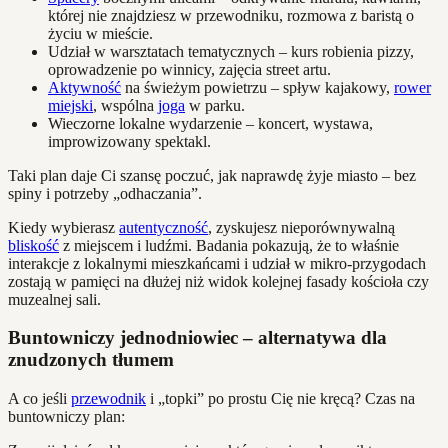
której nie znajdziesz w przewodniku, rozmowa z baristą o
życiu w mieście.
Udział w warsztatach tematycznych – kurs robienia pizzy,
oprowadzenie po winnicy, zajęcia street artu.
Aktywność
na świeżym powietrzu – spływ kajakowy,
rower
miejski
, wspólna
joga
w parku.
Wieczorne lokalne wydarzenie – koncert, wystawa,
improwizowany spektakl.
Taki plan daje Ci szansę poczuć, jak naprawdę żyje miasto – bez
spiny i potrzeby „odhaczania”.
Kiedy wybierasz
autentyczność
, zyskujesz nieporównywalną
bliskość
z miejscem i ludźmi. Badania pokazują, że to właśnie
interakcje z lokalnymi mieszkańcami i udział w mikro-przygodach
zostają w pamięci na dłużej niż widok kolejnej fasady kościoła czy
muzealnej sali.
Buntowniczy jednodniowiec – alternatywa dla
znudzonych tłumem
A co jeśli
przewodnik
i „topki” po prostu Cię nie kręcą? Czas na
buntowniczy plan: