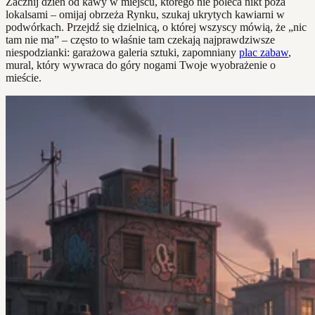
Zacznij dzień od kawy w miejscu, którego nie poleca nikt poza
lokalsami – omijaj obrzeża Rynku, szukaj ukrytych kawiarni w
podwórkach. Przejdź się dzielnicą, o której wszyscy mówią, że „nic
tam nie ma” – często to właśnie tam czekają najprawdziwsze
niespodzianki: garażowa galeria sztuki, zapomniany
plac zabaw
,
mural, który wywraca do góry nogami Twoje wyobrażenie o
mieście.