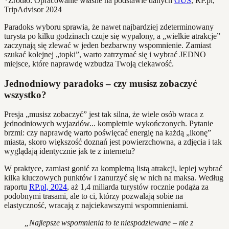
*Źródło: Opracowanie własne na podstawie danych
GUS
, RP.pl,
TripAdvisor 2024
Paradoks wyboru sprawia, że nawet najbardziej zdeterminowany
turysta po kilku godzinach czuje się wypalony, a „wielkie atrakcje”
zaczynają się zlewać w jeden bezbarwny wspomnienie. Zamiast
szukać kolejnej „topki”, warto zatrzymać się i wybrać JEDNO
miejsce, które naprawdę wzbudza Twoją ciekawość.
Jednodniowy paradoks – czy musisz zobaczyć
wszystko?
Presja „musisz zobaczyć” jest tak silna, że wiele osób wraca z
jednodniowych wyjazdów... kompletnie wykończonych. Pytanie
brzmi: czy naprawdę warto poświęcać energię na każdą „ikonę”
miasta, skoro większość doznań jest powierzchowna, a zdjęcia i tak
wyglądają identycznie jak te z internetu?
W praktyce, zamiast gonić za kompletną listą atrakcji, lepiej wybrać
kilka kluczowych punktów i zanurzyć się w nich na maksa. Według
raportu
RP.pl, 2024
, aż 1,4 miliarda turystów rocznie podąża za
podobnymi trasami, ale to ci, którzy pozwalają sobie na
elastyczność, wracają z najciekawszymi wspomnieniami.
„Najlepsze wspomnienia to te niespodziewane – nie z