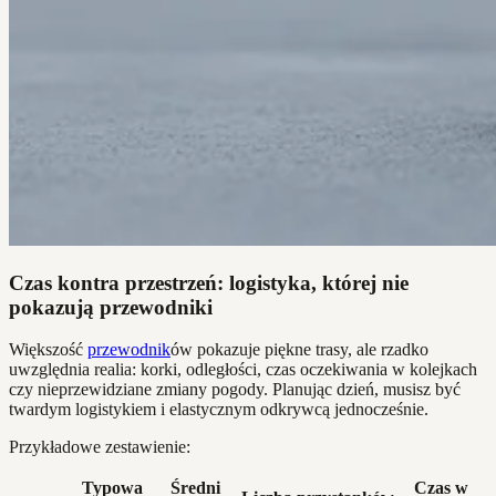
Czas kontra przestrzeń: logistyka, której nie
pokazują przewodniki
Większość
przewodnik
ów pokazuje piękne trasy, ale rzadko
uwzględnia realia: korki, odległości, czas oczekiwania w kolejkach
czy nieprzewidziane zmiany pogody. Planując dzień, musisz być
twardym logistykiem i elastycznym odkrywcą jednocześnie.
Przykładowe zestawienie:
Typowa
Średni
Czas w