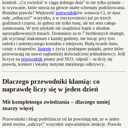
kontroli. „Co zwiedzić w ciągu jednego dnia” to nie tylko pytanie –
to wyzwanie, które stawia na głowie utarte schematy podróżowania.
Brutalna prawda? Większość
przewodnik
ów wmawia Ci, że dasz
radę „odhaczyć” wszystko, a w rzeczywistości już po trzech
godzinach czujesz, że gubisz nie tylko trasę, ale też sens całego
zamieszania. W tym artykule nie znajdziesz bajek o idealnie
uporządkowanych trasach. Dostaniesz za to 7 bezlitosnych strategii,
jak wycisnąć maksimum z każdej godziny, nie tracąc przy tym
radości i autentycznego kontaktu z miejscem. Będą twarde dane,
cytaty z ekspertów,
historie
z życia i podstępne pułapki, przez które
przewracają się nawet najbardziej doświadczeni jednodniowcy. Jeśli
liczysz na
przewodnik
pisany pod SEO, odpuść – tu liczy się
prawda, konkret i lokalny instynkt miejskiego odkrywcy.
Dlaczego przewodniki kłamią: co
naprawdę liczy się w jeden dzień
Mit kompletnego zwiedzania – dlaczego mniej
znaczy więcej
Przewodniki i blogi podróżnicze od lat powielają mit, że w jeden
dzień można „zaliczyć” wszystkie najważniejsze atrakcje. Prawda