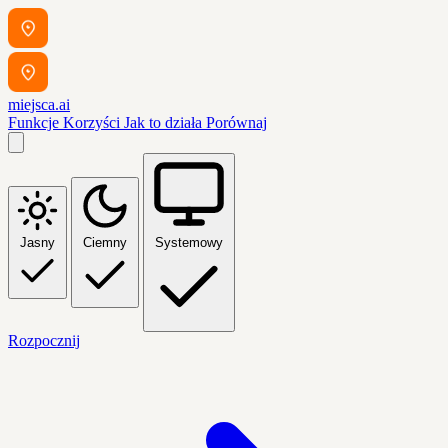
miejsca.ai
Funkcje
Korzyści
Jak to działa
Porównaj
Jasny
Ciemny
Systemowy
Rozpocznij