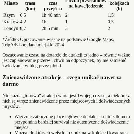
Liczba przystanków
Miasto
trasa
czas
kolejkach
na kawę/jedzenie
(km)
przejścia
(h)
Rzym
6,5
1h 40 min
2
1,5
Kraków
4,2
1h
1
0,5
Londyn
8,7
2h 5 min
3
2
*Źródło: Opracowanie własne na podstawie Google Maps,
TripAdvisor, dane miejskie 2024
Oszacowanie czasu na dotarcie do atrakcji to jedno – równie ważne
jest zaplanowanie przerw i chwil na odpoczynek, by nie zamienić
zwiedzania w bieg przez płotki.
Znienawidzone atrakcje – czego unikać nawet za
darmo
Nie każda „topowa” atrakcja warta jest Twojego czasu, a niektóre z
nich są wręcz znienawidzone przez miejscowych i doświadczonych
turystów.
Wiecznie zatłoczone place i główne deptaki – selfie z tłumem
przypomina bardziej survival niż autentyczne doświadczenie
miejsca.
Muzea, do których wejście to godzina w kolejce i kwadrans