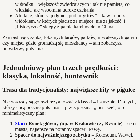
w środku – większość zwiedzających i tak nie pamięta, co
widziała, ale wspomina udrękę czekania.
Atrakcje, które są jedynie „pod turystów” – kawiarnie z
widokiem, w których płacisz za miejsce, nie za jakość, i
„historyczne” sklepy z pamiątkami made in China.
Zamiast tego, szukaj lokalnych targów, parków, niezależnych galerii
czy miejsc, gdzie gromadzą się mieszkańcy – tam zobaczysz
prawdziwy puls miasta.
Jednodniowy plan trzech prędkości:
klasyka, lokalność, buntownik
Trasa dla tradycjonalisty: największe hity w pigułce
Nie wszyscy są gotowi rezygnować z klasyki – i słusznie. Dla tych,
którzy chcą poczuć puls miasta przez pryzmat „must see”, oto
minimalistyczny plan:
Start
: Rynek główny (np. w Krakowie czy Rzymie)
– serce
miasta, najlepsze na poranny spacer i kawę.
Spacer do najważniejszego zabytku
– Koloseum, Wawel,