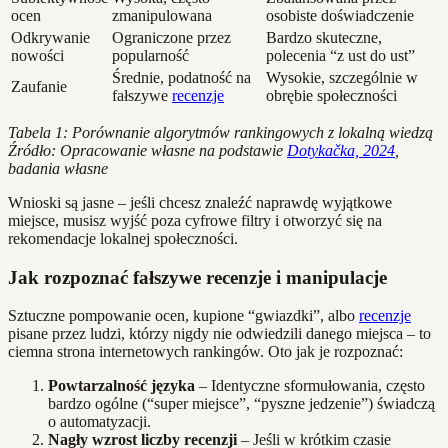
ocen
zmanipulowana
osobiste doświadczenie
Odkrywanie
Ograniczone przez
Bardzo skuteczne,
nowości
popularność
polecenia “z ust do ust”
Średnie, podatność na
Wysokie, szczególnie w
Zaufanie
fałszywe
recenzje
obrębie społeczności
Tabela 1: Porównanie algorytmów rankingowych z lokalną wiedzą
Źródło: Opracowanie własne na podstawie
Dotykačka, 2024
,
badania własne
Wnioski są jasne – jeśli chcesz znaleźć naprawdę wyjątkowe
miejsce, musisz wyjść poza cyfrowe filtry i otworzyć się na
rekomendacje lokalnej społeczności.
Jak rozpoznać fałszywe recenzje i manipulacje
Sztuczne pompowanie ocen, kupione “gwiazdki”, albo
recenzje
pisane przez ludzi, którzy nigdy nie odwiedzili danego miejsca – to
ciemna strona internetowych rankingów. Oto jak je rozpoznać:
Powtarzalność języka
– Identyczne sformułowania, często
bardzo ogólne (“super miejsce”, “pyszne jedzenie”) świadczą
o automatyzacji.
Nagły wzrost liczby recenzji
– Jeśli w krótkim czasie