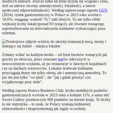
modnych bistrach. Jeszcze kilka lat temu liczyła się wygoda i cena,
dziś na talerzu chcemy autentyczności, lokalności, a nawet
społecznej odpowiedzialności. Według najnowszego raportu
GUS
(2024), rynek gastronomiczny w Polsce w 2023 roku wzrósł o
18,6%, osiągając wartość 76,7 mld złotych. To nie tylko efekt
większej liczby lokali (ponad 93 tysiące), ale również rosnącego
zapotrzebowania na doświadczenia kulinarne wykraczające poza
schemat.
Zmiany widać na każdym kroku – od food trucków rosnących jak
grzyby po deszczu, przez renesans
bar
ów mlecznych w
nowoczesnym wydaniu, aż po restauracje w dawnych kopalniach
czy na dachach wieżowców. Lokalne festiwale kulinarne
przyciągają tłumy nie tylko ofertą, ale i autentyczną atmosferą. To
już nie jest tylko "co zjeść", ale "jak i gdzie przeżyć coś
wyjątkowego przy stole".
Według raportu Horeca Business Club, liczba mobilnych punktów
gastronomicznych wzrosła w 2023 roku o kolejne 11%, a sama sieć
Sweet Gallery przekroczyła 900 punktów na terenie kraju. Te liczby
to nie statystyka – to znak, że Polacy szukają kulinarnej
różnorodności i eksperymentują jak nigdy wcześniej.