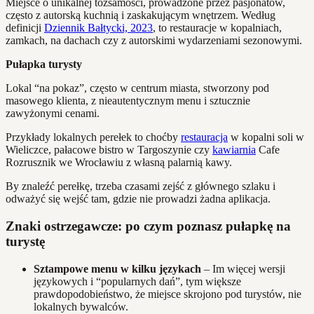
Miejsce o unikalnej tożsamości, prowadzone przez pasjonatów,
często z autorską kuchnią i zaskakującym wnętrzem. Według
definicji
Dziennik Bałtycki, 2023
, to restauracje w kopalniach,
zamkach, na dachach czy z autorskimi wydarzeniami sezonowymi.
Pułapka turysty
Lokal “na pokaz”, często w centrum miasta, stworzony pod
masowego klienta, z nieautentycznym menu i sztucznie
zawyżonymi cenami.
Przykłady lokalnych perełek to choćby
restauracja
w kopalni soli w
Wieliczce, pałacowe bistro w Targoszynie czy
kawiarnia
Cafe
Rozrusznik we Wrocławiu z własną palarnią kawy.
By znaleźć perełkę, trzeba czasami zejść z głównego szlaku i
odważyć się wejść tam, gdzie nie prowadzi żadna aplikacja.
Znaki ostrzegawcze: po czym poznasz pułapkę na
turystę
Sztampowe menu w kilku językach
– Im więcej wersji
językowych i “popularnych dań”, tym większe
prawdopodobieństwo, że miejsce skrojono pod turystów, nie
lokalnych bywalców.