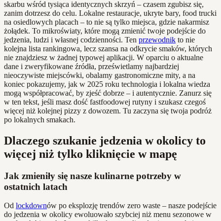
skarbu wśród tysiąca identycznych skrzyń – czasem zgubisz się,
zanim dotrzesz do celu. Lokalne restauracje, ukryte bary, food trucki
na osiedlowych placach – to nie są tylko miejsca, gdzie nakarmisz
żołądek. To mikroświaty, które mogą zmienić twoje podejście do
jedzenia, ludzi i własnej codzienności. Ten
przewodnik
to nie
kolejna lista rankingowa, lecz szansa na odkrycie smaków, których
nie znajdziesz w żadnej typowej aplikacji. W oparciu o aktualne
dane i zweryfikowane źródła, prześwietlamy najbardziej
nieoczywiste miejscówki, obalamy gastronomiczne mity, a na
koniec pokazujemy, jak w 2025 roku technologia i lokalna wiedza
mogą współpracować, by zjeść dobrze – i autentycznie. Zanurz się
w ten tekst, jeśli masz dość fastfoodowej rutyny i szukasz czegoś
więcej niż kolejnej pizzy z dowozem. Tu zaczyna się twoja podróż
po lokalnych smakach.
Dlaczego szukanie jedzenia w okolicy to
więcej niż tylko kliknięcie w mapę
Jak zmieniły się nasze kulinarne potrzeby w
ostatnich latach
Od
lockdown
ów po eksplozję trendów zero waste – nasze podejście
do jedzenia w okolicy ewoluowało szybciej niż menu sezonowe w