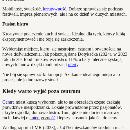
Mobilność, świeżość,
kreatywność
. Dobrze sprawdza się podczas
festiwali, imprez plenerowych, ale i na co dzień w dużych miastach.
Fusion bistro
Kreatywne połączenie kuchni świata. Idealne dla tych, którzy lubią
eksperymentować i nie boją się zaskoczenia.
Wybierając miejsce, kieruj się nastrojem, czasem i otwartością na
nowe doświadczenia. Jak pokazują dane Dotykačka (2024), w 2023
roku liczba food trucków wzrosła o 11%, a bary mleczne zyskują
nowych fanów dzięki modernizacji
oferty
.
Nie bój się sprawdzić kilku opcji. Szukanie idealnego miejsca to
proces, nie jednorazowy strzał.
Kiedy warto wyjść poza centrum
Centra
miast kuszą wyborem, ale to na obrzeżach często czekają
prawdziwe niespodzianki. Lokale prowadzone przez pasjonatów,
ukryte ogródki, domowe bistro. Tam, gdzie nie dociera masowy
ruch, łatwiej o
autentyczność
i lepszy stosunek jakości do ceny.
Według raportu PMR (2023), aż 41% mieszkańców średnich miast