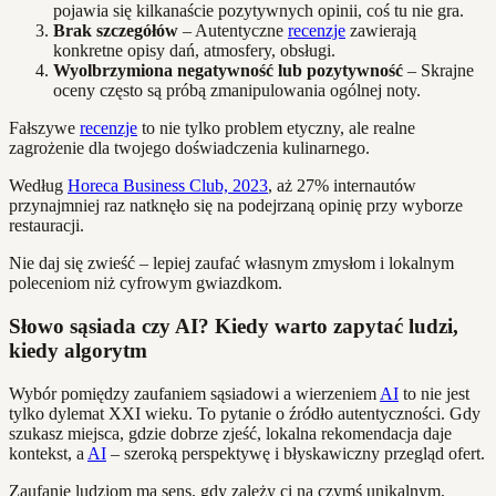
pojawia się kilkanaście pozytywnych opinii, coś tu nie gra.
Brak szczegółów
– Autentyczne
recenzje
zawierają
konkretne opisy dań, atmosfery, obsługi.
Wyolbrzymiona negatywność lub pozytywność
– Skrajne
oceny często są próbą zmanipulowania ogólnej noty.
Fałszywe
recenzje
to nie tylko problem etyczny, ale realne
zagrożenie dla twojego doświadczenia kulinarnego.
Według
Horeca Business Club, 2023
, aż 27% internautów
przynajmniej raz natknęło się na podejrzaną opinię przy wyborze
restauracji.
Nie daj się zwieść – lepiej zaufać własnym zmysłom i lokalnym
poleceniom niż cyfrowym gwiazdkom.
Słowo sąsiada czy AI? Kiedy warto zapytać ludzi,
kiedy algorytm
Wybór pomiędzy zaufaniem sąsiadowi a wierzeniem
AI
to nie jest
tylko dylemat XXI wieku. To pytanie o źródło autentyczności. Gdy
szukasz miejsca, gdzie dobrze zjeść, lokalna rekomendacja daje
kontekst, a
AI
– szeroką perspektywę i błyskawiczny przegląd ofert.
Zaufanie ludziom ma sens, gdy zależy ci na czymś unikalnym,