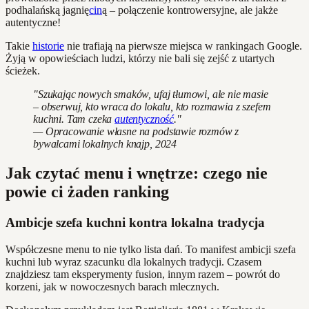
podhalańską jagnię
cin
ą – połączenie kontrowersyjne, ale jakże
autentyczne!
Takie
historie
nie trafiają na pierwsze miejsca w rankingach Google.
Żyją w opowieściach ludzi, którzy nie bali się zejść z utartych
ścieżek.
"Szukając nowych smaków, ufaj tłumowi, ale nie masie
– obserwuj, kto wraca do lokalu, kto rozmawia z szefem
kuchni. Tam czeka
autentyczność
."
— Opracowanie własne na podstawie rozmów z
bywalcami lokalnych knajp, 2024
Jak czytać menu i wnętrze: czego nie
powie ci żaden ranking
Ambicje szefa kuchni kontra lokalna tradycja
Współczesne menu to nie tylko lista dań. To manifest ambicji szefa
kuchni lub wyraz szacunku dla lokalnych tradycji. Czasem
znajdziesz tam eksperymenty fusion, innym razem – powrót do
korzeni, jak w nowoczesnych barach mlecznych.