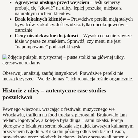
Agresywna obsługa przed wejściem
– Jeśli kelnerzy
próbują cię “złowić” na ulicy, lepiej poszukaj miejsca z
naturalnym ruchem klientów.
Brak lokalnych klientów
– Prawdziwe perełki mają stałych
bywalców z okolicy. Jeśli widzisz tylko obcokrajowców –
ostrożnie.
Ceny nieadekwatne do jakości
– Wysoka cena nie zawsze
idzie w parze ze smakiem. Sprawdź, czy menu nie jest
“napompowane” pod szybki zysk.
Obserwuj, analizuj, zaufaj instynktowi. Prawdziwe perełki nie
muszą krzyczeć: “Wejdź do nas!”. Ich reputacja rośnie organicznie.
Historie z ulicy – autentyczne case studies
poszukiwań
Pewnego wieczoru, wracając z festiwalu muzycznego we
Wrocławiu, trafiłem na food trucka z pierogami. Brakowało tam
reklam, logotypów, a kolejka była długa – sami lokalsi. Porcja
pierogów z lokalnym serem okazała się najciekawszym kulinarnym
przeżyciem tygodnia. Kilka dni później odkryłem bistro fusion,
prowadzone przez młodych kucharzy, którzy serwowali ramen z