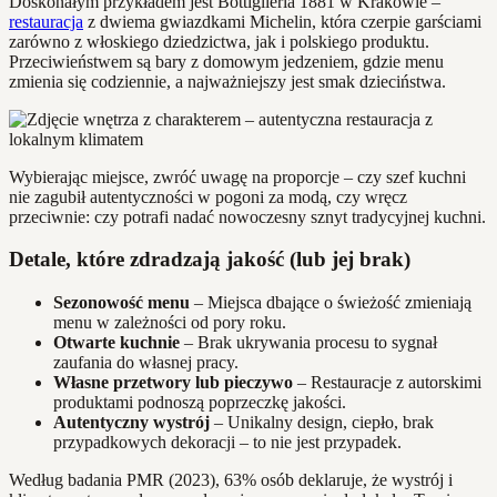
Doskonałym przykładem jest Bottiglieria 1881 w Krakowie –
restauracja
z dwiema gwiazdkami Michelin, która czerpie garściami
zarówno z włoskiego dziedzictwa, jak i polskiego produktu.
Przeciwieństwem są bary z domowym jedzeniem, gdzie menu
zmienia się codziennie, a najważniejszy jest smak dzieciństwa.
Wybierając miejsce, zwróć uwagę na proporcje – czy szef kuchni
nie zagubił autentyczności w pogoni za modą, czy wręcz
przeciwnie: czy potrafi nadać nowoczesny sznyt tradycyjnej kuchni.
Detale, które zdradzają jakość (lub jej brak)
Sezonowość menu
– Miejsca dbające o świeżość zmieniają
menu w zależności od pory roku.
Otwarte kuchnie
– Brak ukrywania procesu to sygnał
zaufania do własnej pracy.
Własne przetwory lub pieczywo
– Restauracje z autorskimi
produktami podnoszą poprzeczkę jakości.
Autentyczny wystrój
– Unikalny design, ciepło, brak
przypadkowych dekoracji – to nie jest przypadek.
Według badania PMR (2023), 63% osób deklaruje, że wystrój i