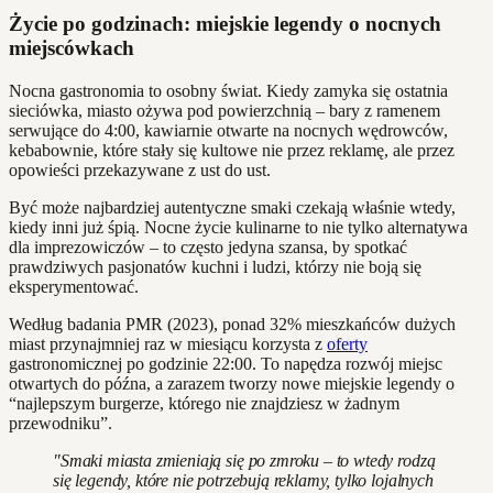
Życie po godzinach: miejskie legendy o nocnych
miejscówkach
Nocna gastronomia to osobny świat. Kiedy zamyka się ostatnia
sieciówka, miasto ożywa pod powierzchnią – bary z ramenem
serwujące do 4:00, kawiarnie otwarte na nocnych wędrowców,
kebabownie, które stały się kultowe nie przez reklamę, ale przez
opowieści przekazywane z ust do ust.
Być może najbardziej autentyczne smaki czekają właśnie wtedy,
kiedy inni już śpią. Nocne życie kulinarne to nie tylko alternatywa
dla imprezowiczów – to często jedyna szansa, by spotkać
prawdziwych pasjonatów kuchni i ludzi, którzy nie boją się
eksperymentować.
Według badania PMR (2023), ponad 32% mieszkańców dużych
miast przynajmniej raz w miesiącu korzysta z
oferty
gastronomicznej po godzinie 22:00. To napędza rozwój miejsc
otwartych do późna, a zarazem tworzy nowe miejskie legendy o
“najlepszym burgerze, którego nie znajdziesz w żadnym
przewodniku”.
"Smaki miasta zmieniają się po zmroku – to wtedy rodzą
się legendy, które nie potrzebują reklamy, tylko lojalnych