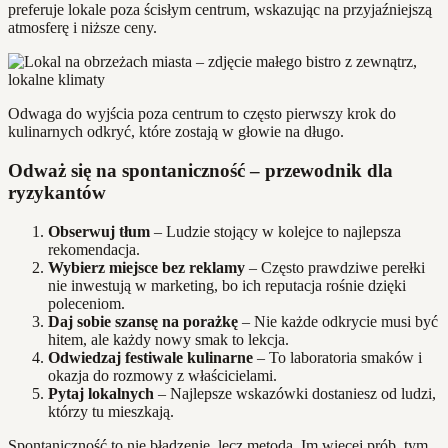
preferuje lokale poza ścisłym centrum, wskazując na przyjaźniejszą
atmosferę i niższe ceny.
Odwaga do wyjścia poza centrum to często pierwszy krok do
kulinarnych odkryć, które zostają w głowie na długo.
Odważ się na spontaniczność – przewodnik dla
ryzykantów
Obserwuj tłum
– Ludzie stojący w kolejce to najlepsza
rekomendacja.
Wybierz miejsce bez reklamy
– Często prawdziwe perełki
nie inwestują w marketing, bo ich reputacja rośnie dzięki
poleceniom.
Daj sobie szansę na porażkę
– Nie każde odkrycie musi być
hitem, ale każdy nowy smak to lekcja.
Odwiedzaj festiwale kulinarne
– To laboratoria smaków i
okazja do rozmowy z właścicielami.
Pytaj lokalnych
– Najlepsze wskazówki dostaniesz od ludzi,
którzy tu mieszkają.
Spontaniczność to nie błądzenie, lecz metoda. Im więcej prób, tym