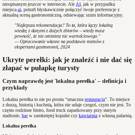
nieopisanym jeszcze w internecie. Ale
AI
, jak w przypadku
miejsca.
ai
, potrafi błyskawicznie połączyć twoje preferencje z
aktualną sceną gastronomiczną, odsiewając szum informacyjny.
"Najlepsza rekomendacja? To ta, która łączy lokalną
wiedzę z danymi z dużych zbiorów – wtedy masz
pewność, że nie ominiesz nic wartościowego."
— Opracowanie własne na podstawie rozmów z
ekspertami gastronomii, 2024
Ukryte perełki: jak je znaleźć i nie dać się
złapać w pułapkę turysty
Czym naprawdę jest 'lokalna perełka' – definicja i
przykłady
Lokalna perełka to nie po prostu “smaczna
restauracja
”. To miejsce
z duszą, historią i kuchnią, która nie udaje czegoś, czym nie jest. To
często rodzinne bistro, food truck zaparkowany przy starym
stadionie,
bar
w zamkniętej kopalni czy
kawiarnia
z własną palarnią.
Lokalna perełka