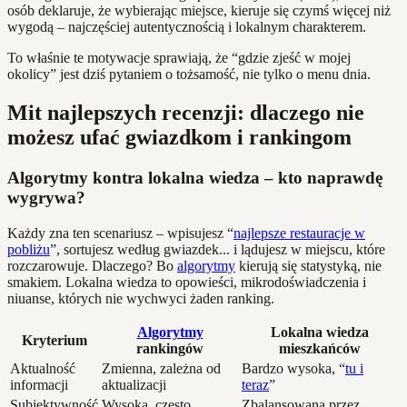
osób deklaruje, że wybierając miejsce, kieruje się czymś więcej niż
wygodą – najczęściej autentycznością i lokalnym charakterem.
To właśnie te motywacje sprawiają, że “gdzie zjeść w mojej
okolicy” jest dziś pytaniem o tożsamość, nie tylko o menu dnia.
Mit najlepszych recenzji: dlaczego nie
możesz ufać gwiazdkom i rankingom
Algorytmy kontra lokalna wiedza – kto naprawdę
wygrywa?
Każdy zna ten scenariusz – wpisujesz “
najlepsze restauracje w
pobliżu
”, sortujesz według gwiazdek... i lądujesz w miejscu, które
rozczarowuje. Dlaczego? Bo
algorytmy
kierują się statystyką, nie
smakiem. Lokalna wiedza to opowieści, mikrodoświadczenia i
niuanse, których nie wychwyci żaden ranking.
Algorytmy
Lokalna wiedza
Kryterium
rankingów
mieszkańców
Aktualność
Zmienna, zależna od
Bardzo wysoka, “
tu i
informacji
aktualizacji
teraz
”
Subiektywność
Wysoka, często
Zbalansowana przez