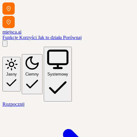
miejsca.ai
Funkcje
Korzyści
Jak to działa
Porównaj
Jasny
Ciemny
Systemowy
Rozpocznij