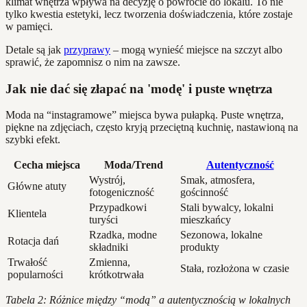
klimat wnętrza wpływa na decyzję o powrocie do lokalu. To nie
tylko kwestia estetyki, lecz tworzenia doświadczenia, które zostaje
w pamięci.
Detale są jak
przyprawy
– mogą wynieść miejsce na szczyt albo
sprawić, że zapomnisz o nim na zawsze.
Jak nie dać się złapać na 'modę' i puste wnętrza
Moda na “instagramowe” miejsca bywa pułapką. Puste wnętrza,
piękne na zdjęciach, często kryją przeciętną kuchnię, nastawioną na
szybki efekt.
Cecha miejsca
Moda/Trend
Autentyczność
Wystrój,
Smak, atmosfera,
Główne atuty
fotogeniczność
gościnność
Przypadkowi
Stali bywalcy, lokalni
Klientela
turyści
mieszkańcy
Rzadka, modne
Sezonowa, lokalne
Rotacja dań
składniki
produkty
Trwałość
Zmienna,
Stała, rozłożona w czasie
popularności
krótkotrwała
Tabela 2: Różnice między “modą” a autentycznością w lokalnych