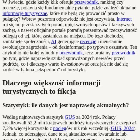
W świecie, gdzie każdy klik oferuje
przewodnik
, ranking czy
recenzję, pojawia się fundamentalne pytanie: gdzie znaleźć aktualne
informacje turystyczne
, które nie będą cię prowadzić prosto w
pułapkę? Wbrew pozorom odpowiedź nie jest oczywista.
Internet
roi się od przestarzałych porad, upiększonych opisów i fałszywych
zachęt, a nawet oficjalne portale potrafią prezentować rzeczywistość
odległą od tej, którą zastaniesz na miejscu. Do tego dochodzą
zamknięte społeczności,
AI
generujące
recenzje
i nieustannie
ewoluujące zagrożenia – od dezinformacji po typowe oszustwa. Ten
artykuł to nie kolejny nudny
przewodnik
, lecz brutalny
przewodnik
po tym, gdzie naprawdę szukać sprawdzonych newsów przed
podróżą, co i dlaczego warto kwestionować oraz jak nie dać się
zrobić w balona „ekspertom” od turystyki.
Dlaczego większość informacji
turystycznych to fikcja
Statystyki: ile danych jest naprawdę aktualnych?
Według najnowszych statystyk
GUS
za 2024 rok, Polacy
zrealizowali 52,2 mln krajowych podróży turystycznych, z czego aż
7,2% więcej korzystało z
nocleg
ów niż rok wcześniej (
GUS, 2024
).
Jednak, co uderzające, dane te są aktualizowane kwartalnie lub
rocznie. Oznacza to, że każda zmiana sezonowa – zamknięcie