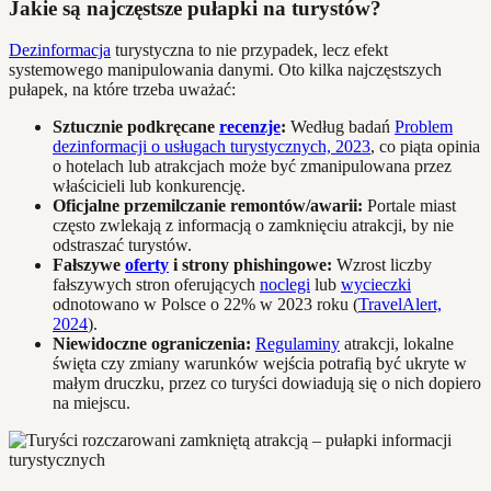
Jakie są najczęstsze pułapki na turystów?
Dezinformacja
turystyczna to nie przypadek, lecz efekt
systemowego manipulowania danymi. Oto kilka najczęstszych
pułapek, na które trzeba uważać:
Sztucznie podkręcane
recenzje
:
Według badań
Problem
dezinformacji o usługach turystycznych, 2023
, co piąta opinia
o hotelach lub atrakcjach może być zmanipulowana przez
właścicieli lub konkurencję.
Oficjalne przemilczanie remontów/awarii:
Portale miast
często zwlekają z informacją o zamknięciu atrakcji, by nie
odstraszać turystów.
Fałszywe
oferty
i strony phishingowe:
Wzrost liczby
fałszywych stron oferujących
noclegi
lub
wycieczki
odnotowano w Polsce o 22% w 2023 roku (
TravelAlert,
2024
).
Niewidoczne ograniczenia:
Regulaminy
atrakcji, lokalne
święta czy zmiany warunków wejścia potrafią być ukryte w
małym druczku, przez co turyści dowiadują się o nich dopiero
na miejscu.