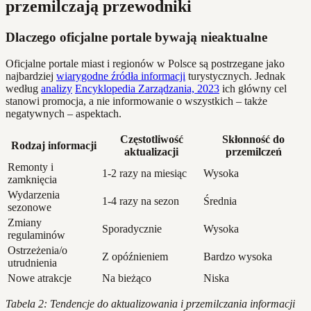
przemilczają przewodniki
Dlaczego oficjalne portale bywają nieaktualne
Oficjalne portale miast i regionów w Polsce są postrzegane jako
najbardziej
wiarygodne źródła informacji
turystycznych. Jednak
według
analizy
Encyklopedia Zarządzania, 2023
ich główny cel
stanowi promocja, a nie informowanie o wszystkich – także
negatywnych – aspektach.
Częstotliwość
Skłonność do
Rodzaj informacji
aktualizacji
przemilczeń
Remonty i
1-2 razy na miesiąc
Wysoka
zamknięcia
Wydarzenia
1-4 razy na sezon
Średnia
sezonowe
Zmiany
Sporadycznie
Wysoka
regulaminów
Ostrzeżenia/o
Z opóźnieniem
Bardzo wysoka
utrudnienia
Nowe atrakcje
Na bieżąco
Niska
Tabela 2: Tendencje do aktualizowania i przemilczania informacji