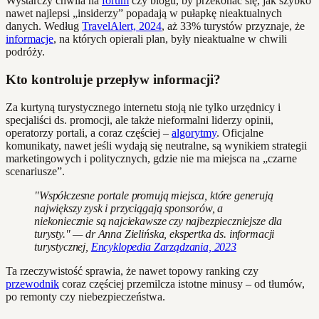
Wystarczy chwila na
forum
czy blogu, by przekonać się, jak szybko
nawet najlepsi „insiderzy” popadają w pułapkę nieaktualnych
danych. Według
TravelAlert, 2024
, aż 33% turystów przyznaje, że
informacje
, na których opierali plan, były nieaktualne w chwili
podróży.
Kto kontroluje przepływ informacji?
Za kurtyną turystycznego internetu stoją nie tylko urzędnicy i
specjaliści ds. promocji, ale także nieformalni liderzy opinii,
operatorzy portali, a coraz częściej –
algorytmy
. Oficjalne
komunikaty, nawet jeśli wydają się neutralne, są wynikiem strategii
marketingowych i politycznych, gdzie nie ma miejsca na „czarne
scenariusze”.
"Współczesne portale promują miejsca, które generują
największy zysk i przyciągają sponsorów, a
niekoniecznie są najciekawsze czy najbezpieczniejsze dla
turysty." — dr Anna Zielińska, ekspertka ds. informacji
turystycznej,
Encyklopedia Zarządzania, 2023
Ta rzeczywistość sprawia, że nawet topowy ranking czy
przewodnik
coraz częściej przemilcza istotne minusy – od tłumów,
po remonty czy niebezpieczeństwa.