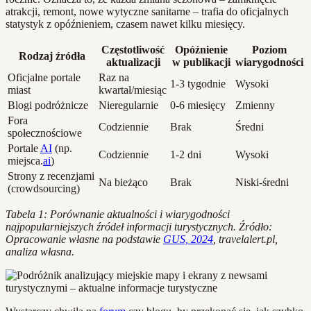
atrakcji, remont, nowe wytyczne sanitarne – trafia do oficjalnych
statystyk z opóźnieniem, czasem nawet kilku miesięcy.
Częstotliwość
Opóźnienie
Poziom
Rodzaj źródła
aktualizacji
w publikacji
wiarygodności
Oficjalne portale
Raz na
1-3 tygodnie
Wysoki
miast
kwartał/miesiąc
Blogi podróżnicze
Nieregularnie
0-6 miesięcy
Zmienny
Fora
Codziennie
Brak
Średni
społecznościowe
Portale
AI
(np.
Codziennie
1-2 dni
Wysoki
miejsca.
ai
)
Strony z recenzjami
Na bieżąco
Brak
Niski-średni
(crowdsourcing)
Tabela 1: Porównanie aktualności i wiarygodności
najpopularniejszych źródeł informacji turystycznych. Źródło:
Opracowanie własne na podstawie
GUS, 2024
, travelalert.pl,
analiza własna.