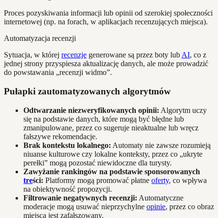
Proces pozyskiwania informacji lub opinii od szerokiej społeczności
internetowej (np. na forach, w aplikacjach recenzujących miejsca).
Automatyzacja recenzji
Sytuacja, w której
recenzje
generowane są przez boty lub
AI
, co z
jednej strony przyspiesza aktualizację danych, ale może prowadzić
do powstawania „recenzji widmo”.
Pułapki zautomatyzowanych algorytmów
Odtwarzanie niezweryfikowanych opinii:
Algorytm uczy
się na podstawie danych, które mogą być błędne lub
zmanipulowane, przez co sugeruje nieaktualne lub wręcz
fałszywe rekomendacje.
Brak kontekstu lokalnego:
Automaty nie zawsze rozumieją
niuanse kulturowe czy lokalne konteksty, przez co „ukryte
perełki” mogą pozostać niewidoczne dla turysty.
Zawyżanie rankingów na podstawie sponsorowanych
tre
ści:
Platformy mogą promować płatne
oferty
, co wpływa
na obiektywność propozycji.
Filtrowanie negatywnych recenzji:
Automatyczne
moderacje mogą usuwać nieprzychylne
opinie
, przez co obraz
miejsca jest zafałszowany.