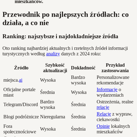
mieszkańców.
Przewodnik po najlepszych źródłach: co
działa, a co nie
Ranking: najszybsze i najdokładniejsze źródła
Oto ranking najbardziej aktualnych i rzetelnych źródeł informacji
turystycznych według
analizy
danych z 2024 roku:
Szybkość
Przykład
Źródło
Dokładność
aktualizacji
zastosowania
Bardzo
Personalizowane
miejsca.
ai
Wysoka
wysoka
rekomendacje
Oficjalne portale
Informacje
o
Średnia
Wysoka
miast
wydarzeniach
Bardzo
Ostrzeżenia, realne
Telegram/Discord
Średnia
wysoka
relacje
Relacje
z wypraw,
Blogi podróżnicze
Nieregularna
Średnia
ciekawostki
Fora
Opinie
lokalnych
Wysoka
Średnia
społecznościowe
mieszkańców