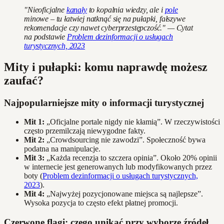
"Nieoficjalne
kanały
to kopalnia wiedzy, ale i
pole
minowe – tu łatwiej natknąć się na pułapki, fałszywe
rekomendacje czy nawet cyberprzestępczość." — Cytat
na podstawie
Problem dezinformacji o usługach
turystycznych, 2023
Mity i pułapki: komu naprawdę możesz
zaufać?
Najpopularniejsze mity o informacji turystycznej
Mit 1:
„Oficjalne portale nigdy nie kłamią”. W rzeczywistości
często przemilczają niewygodne fakty.
Mit 2:
„Crowdsourcing nie zawodzi”. Społeczność bywa
podatna na manipulacje.
Mit 3:
„Każda recenzja to szczera opinia”. Około 20% opinii
w internecie jest generowanych lub modyfikowanych przez
boty (
Problem dezinformacji o usługach turystycznych,
2023
).
Mit 4:
„Najwyżej pozycjonowane miejsca są najlepsze”.
Wysoka pozycja to często efekt płatnej promocji.
Czerwone flagi: czego unikać przy wyborze źródeł