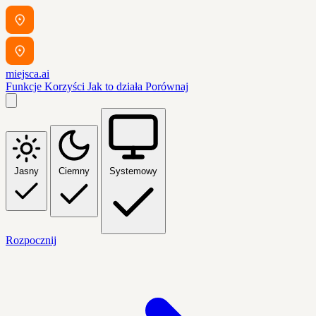
miejsca.ai
Funkcje
Korzyści
Jak to działa
Porównaj
Jasny
Ciemny
Systemowy
Rozpocznij