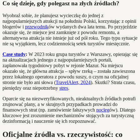
Co się dzieje, gdy polegasz na złych źródłach?
Wyobraź sobie, że planujesz wycieczkę do jednej z
najpopularniejszych atrakcji na południu Polski, korzystając z opinii
blogerów i
przewodnik
ów wydanych dwa lata temu. Po przyjeździe
okazuje się, że miejsce jest zamknięte z powodu remontu, a
alternatywna atrakcja nie istnieje już od pół roku. Tego typu sytuacje
nie są wyjątkiem, lecz codziennością setek turystów miesięcznie.
Case study
:
W 2023 roku grupa turystów z Warszawy, opierając się
na aktualizacjach jednego z najpopularniejszych portali,
zaplanowała tygodniowy pobyt w rejonie Mazur. Na miejscu
okazało się, że główna atrakcja – spływ rzeką – została zawieszona
przez lokalnego operatora z powodu suszy, o czym na oficjalnej
stronie nie było ani słowa (
TravelAlert, 2024
). Skutki? Strata czasu,
pieniędzy oraz niepotrzebny
stres
.
Oparcie się na niezweryfikowanych, nieaktualnych źródłach potrafi
zrujnować plany, a w skrajnych przypadkach prowadzi do
finansowych strat (np. zamówienie fałszywych
nocleg
ów). Dlatego
kluczowe jest zrozumienie mechanizmów stojących za turystyczną
dezinformacją i nauczenie się ich rozpoznawać.
Oficjalne źródła vs. rzeczywistość: co