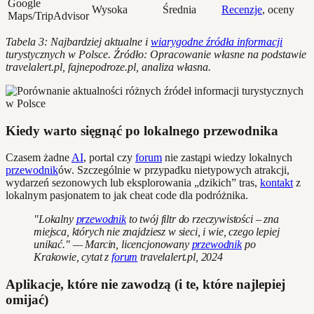
Google
Wysoka
Średnia
Recenzje
, oceny
Maps/TripAdvisor
Tabela 3: Najbardziej aktualne i
wiarygodne źródła informacji
turystycznych w Polsce. Źródło: Opracowanie własne na podstawie
travelalert.pl, fajnepodroze.pl, analiza własna.
Kiedy warto sięgnąć po lokalnego przewodnika
Czasem żadne
AI
, portal czy
forum
nie zastąpi wiedzy lokalnych
przewodnik
ów. Szczególnie w przypadku nietypowych atrakcji,
wydarzeń sezonowych lub eksplorowania „dzikich” tras,
kontakt
z
lokalnym pasjonatem to jak cheat code dla podróżnika.
"Lokalny
przewodnik
to twój filtr do rzeczywistości – zna
miejsca, których nie znajdziesz w sieci, i wie, czego lepiej
unikać." — Marcin, licencjonowany
przewodnik
po
Krakowie, cytat z
forum
travelalert.pl, 2024
Aplikacje, które nie zawodzą (i te, które najlepiej
omijać)