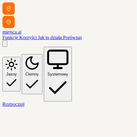
miejsca.ai
Funkcje
Korzyści
Jak to działa
Porównaj
Jasny
Ciemny
Systemowy
Rozpocznij