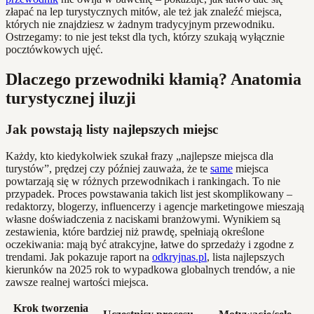
złapać na lep turystycznych mitów, ale też jak znaleźć miejsca,
których nie znajdziesz w żadnym tradycyjnym przewodniku.
Ostrzegamy: to nie jest tekst dla tych, którzy szukają wyłącznie
pocztówkowych ujęć.
Dlaczego przewodniki kłamią? Anatomia
turystycznej iluzji
Jak powstają listy najlepszych miejsc
Każdy, kto kiedykolwiek szukał frazy „najlepsze miejsca dla
turystów”, prędzej czy później zauważa, że te
same
miejsca
powtarzają się w różnych przewodnikach i rankingach. To nie
przypadek. Proces powstawania takich list jest skomplikowany –
redaktorzy, blogerzy, influencerzy i agencje marketingowe mieszają
własne doświadczenia z naciskami branżowymi. Wynikiem są
zestawienia, które bardziej niż prawdę, spełniają określone
oczekiwania: mają być atrakcyjne, łatwe do sprzedaży i zgodne z
trendami. Jak pokazuje raport na
odkryjnas.pl
, lista najlepszych
kierunków na 2025 rok to wypadkowa globalnych trendów, a nie
zawsze realnej wartości miejsca.
Krok tworzenia