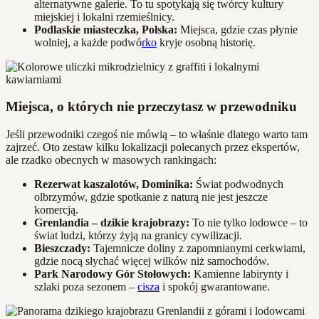
alternatywne galerie. To tu spotykają się twórcy kultury
miejskiej i lokalni rzemieślnicy.
Podlaskie miasteczka, Polska:
Miejsca, gdzie czas płynie
wolniej, a każde podwó
rko
kryje osobną historię.
Miejsca, o których nie przeczytasz w przewodniku
Jeśli przewodniki czegoś nie mówią – to właśnie dlatego warto tam
zajrzeć. Oto zestaw kilku lokalizacji polecanych przez ekspertów,
ale rzadko obecnych w masowych rankingach:
Rezerwat kaszalotów, Dominika:
Świat podwodnych
olbrzymów, gdzie spotkanie z naturą nie jest jeszcze
komercją.
Grenlandia – dzikie krajobrazy:
To nie tylko lodowce – to
świat ludzi, którzy żyją na granicy cywilizacji.
Bieszczady:
Tajemnicze doliny z zapomnianymi cerkwiami,
gdzie nocą słychać więcej wilków niż samochodów.
Park Narodowy Gór Stołowych:
Kamienne labirynty i
szlaki poza sezonem –
cisza
i spokój gwarantowane.