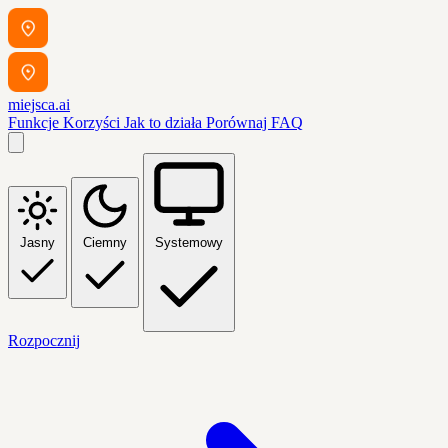
miejsca.ai
Funkcje
Korzyści
Jak to działa
Porównaj
FAQ
Jasny
Ciemny
Systemowy
Rozpocznij