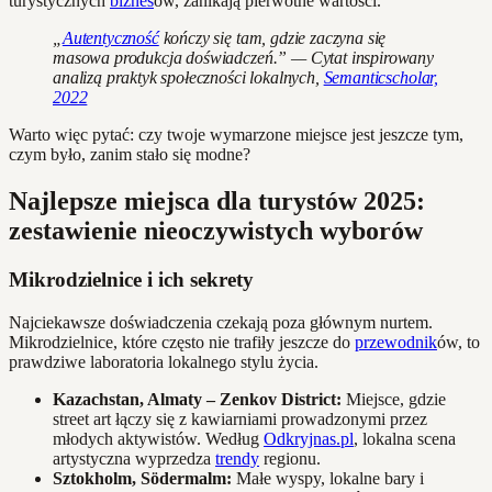
turystycznych
biznes
ów, zanikają pierwotne wartości.
„
Autentyczność
kończy się tam, gdzie zaczyna się
masowa produkcja doświadczeń.” — Cytat inspirowany
analizą praktyk społeczności lokalnych,
Semanticscholar,
2022
Warto więc pytać: czy twoje wymarzone miejsce jest jeszcze tym,
czym było, zanim stało się modne?
Najlepsze miejsca dla turystów 2025:
zestawienie nieoczywistych wyborów
Mikrodzielnice i ich sekrety
Najciekawsze doświadczenia czekają poza głównym nurtem.
Mikrodzielnice, które często nie trafiły jeszcze do
przewodnik
ów, to
prawdziwe laboratoria lokalnego stylu życia.
Kazachstan, Almaty – Zenkov District:
Miejsce, gdzie
street art łączy się z kawiarniami prowadzonymi przez
młodych aktywistów. Według
Odkryjnas.pl
, lokalna scena
artystyczna wyprzedza
trendy
regionu.
Sztokholm, Södermalm:
Małe wyspy, lokalne bary i