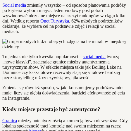
Social media
zmieniły wszystko – od sposobu planowania podróży
po kryteria wyboru miejsc. Jeden viralowy post potrafi
wywindować nieznane miejsce na szczyt rankingów w ciągu kilku
dni. Według raportu
Onet Turystyka
, 62% młodych podróżników
deklaruje, że wybiera cel na podstawie zdjęć i relacji w social
mediach.
To jednak nie tylko kwestia popularności –
social media
tworzą
„nowe klasyki”, zacierając granice między autentyzmem a
turystycznym show. W efekcie miejsca takie jak Boiling Lake na
Dominice czy kaszalotowe rezerwaty stają się viralowe bardziej
przez storytelling niż rzeczywistą wyjątkowość.
Zmienia się również sposób, w jaki konsumujemy podróżowanie:
mniej liczy się głębia doświadczenia, bardziej efektowność zdjęcia
na Instagramie.
Kiedy miejsce przestaje być autentyczne?
Granica
między autentycznością a komercją bywa niewyraźna. Gdy
lokalna społeczność traci kontrolę nad swoim miejscem na rzecz