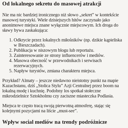
Od lokalnego sekretu do masowej atrakcji
Nie ma nic bardziej ironicznego niż słowo „sekret” w kontekście
masowej turystyki. Wiele dzisiejszych hitów zaczynało jako
anonimowe miejsca znane wyłącznie miejscowym. Ich droga do
sławy bywa zaskakująca:
Odkrycie przez lokalnych miłośników (np. dzikie kąpieliska
w Bieszczadach).
Publikacja w niszowym blogu lub reportażu.
Zainteresowanie ze strony influencerów i mediów.
Masowa obecność w przewodnikach i serwisach
rezerwacyjnych.
Napływ turystów, zmiana charakteru miejsca.
Przykład? Almaty – jeszcze niedawno nieistotny punkt na mapie
Kazachstanu, dziś „Stolica Stylu” Azji Centralnej przez boom na
lokalną modę i kuchnię. Podobny los spotkał stołeczne
mikrodzielnice Sztokholmu czy zaciszne miasteczka Podlasia.
Miejsca te często tracą swoją pierwotną atmosferę, stając się
kolejnymi pozycjami na liście „must-see”.
Wpływ social mediów na trendy podróżnicze