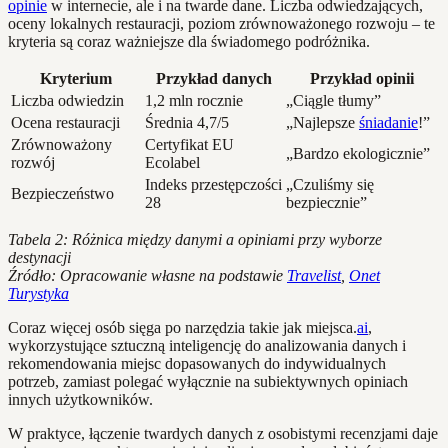
opinie
w internecie, ale i na twarde dane. Liczba odwiedzających,
oceny lokalnych restauracji, poziom zrównoważonego rozwoju – te
kryteria są coraz ważniejsze dla świadomego podróżnika.
Kryterium
Przykład danych
Przykład opinii
Liczba odwiedzin
1,2 mln rocznie
„Ciągle tłumy”
Ocena restauracji
Średnia 4,7/5
„Najlepsze
śniadanie
!”
Zrównoważony
Certyfikat EU
„Bardzo ekologicznie”
rozwój
Ecolabel
Indeks przestępczości
„Czuliśmy się
Bezpieczeństwo
28
bezpiecznie”
Tabela 2: Różnica między danymi a opiniami przy wyborze
destynacji
Źródło: Opracowanie własne na podstawie
Travelist
,
Onet
Turystyka
Coraz więcej osób sięga po narzędzia takie jak miejsca.
ai
,
wykorzystujące sztuczną inteligencję do analizowania danych i
rekomendowania miejsc dopasowanych do indywidualnych
potrzeb, zamiast polegać wyłącznie na subiektywnych opiniach
innych użytkowników.
W praktyce, łączenie twardych danych z osobistymi recenzjami daje