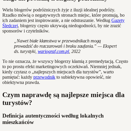
Wielu blogerów podróżniczych żyje z iluzji idealnej podróży.
Rzadko mówią o negatywnych stronach miejsc, które promują, bo
ich zadaniem jest inspirowanie, a nie odstraszanie. Według
Gazety
Śledczej
, blogerzy często ukrywają niedogodności, by nie zrazić
sponsorów i czytelników.
„Nawet białe kłamstwa w przewodnikach mogą
prowadzić do rozczarowań i braku zaufania.” — Ekspert
ds. turystyki,
wariograf.com.pl
, 2022
To nie oznacza, że wszyscy blogerzy kłamią z premedytacją. Często
to po prostu efekt marketingowych oczekiwań. Niemniej jednak,
kiedy czytasz o „najlepszych miejscach dla turystów”, warto
pamiętać: każdy
przewodnik
to subiektywna opowieść, nie
obiektywna prawda.
Czym naprawdę są najlepsze miejsca dla
turystów?
Definicja autentyczności według lokalnych
mieszkańców