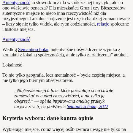
Autentyczność
to słowo-klucz dla współczesnej turystyki, ale co
ono właściwie oznacza? Dla mieszkańca Gruzji czy Bieszczadów
autentyczne miejsce to nieco inna rzeczywistość niż dla
przyjezdnego. Lokalne spojrzenie jest często bardziej zniuansowane
– liczy się nie tylko widok, ale rytm codzienności,
relacje
społeczne
i historia miejsca.
Autentyczność
Według
Semanticscholar
, autentyczne doświadczenie wynika z
kontaktu z lokalną społecznością, a nie tylko z „zaliczenia” atrakcji.
Lokalność
To nie tylko geografia, lecz mentalność – bycie częścią miejsca, a
nie tylko jego biernym obserwatorem.
„Najlepsze miejsca to te, które pozwalają ci na chwilę
zamieszkać w cudzej rzeczywistości, a nie tylko ją
obejrzeć.” — opinia inspirowana analizą praktyk
turystycznych, na podstawie
Semanticscholar, 2022
Kryteria wyboru: dane kontra opinie
Wybierając miejsce, coraz więcej osób zwraca uwagę nie tylko na