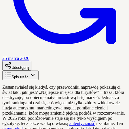
25 marca 2026
Udostępnij
Spis treści
Zastanawiałeś się kiedyś, czy przewodniki naprawdę pokazują ci
świat taki, jaki jest? „Najlepsze miejsca dla turystów” – fraza, która
elektryzuje, bo obiecuje natychmiastową listę marzeń. Jednak za
tymi rankingami czai się coś więcej niż tylko zbiory widokówek:
iluzja autentyzmu, marketingowa magia, pomijane cienie i
przekłamania, które mogą zmienić piękną podróż w rozczarowanie.
W 2025 roku podróżowanie staje się nie tylko wyścigiem po
egzotykę, lecz także walką o własną
autentyczność
i zaufanie. Ten
przewodnik
nie owija w bawełnę – pokazuje, jak łatwo dać się