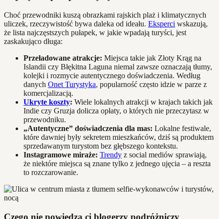
Choć przewodniki kuszą obrazkami rajskich plaż i klimatycznych
uliczek, rzeczywistość bywa daleka od ideału.
Eksperci
wskazują,
że lista najczęstszych pułapek, w jakie wpadają turyści, jest
zaskakująco długa:
Przeładowane atrakcje:
Miejsca takie jak Złoty Krąg na
Islandii czy Błękitna Laguna niemal zawsze oznaczają tłumy,
kolejki i rozmycie autentycznego doświadczenia. Według
danych
Onet Turystyka
, popularność często idzie w parze z
komercjalizacją.
Ukryte koszty
:
Wiele lokalnych atrakcji w krajach takich jak
Indie czy Gruzja dolicza opłaty, o których nie przeczytasz w
przewodniku.
„Autentyczne” doświadczenia dla mas:
Lokalne festiwale,
które dawniej były sekretem mieszkańców, dziś są produktem
sprzedawanym turystom bez głębszego kontekstu.
Instagramowe miraże:
Trendy
z social mediów sprawiają,
że niektóre miejsca są znane tylko z jednego ujęcia – a reszta
to rozczarowanie.
Czego nie powiedzą ci blogerzy podróżniczy