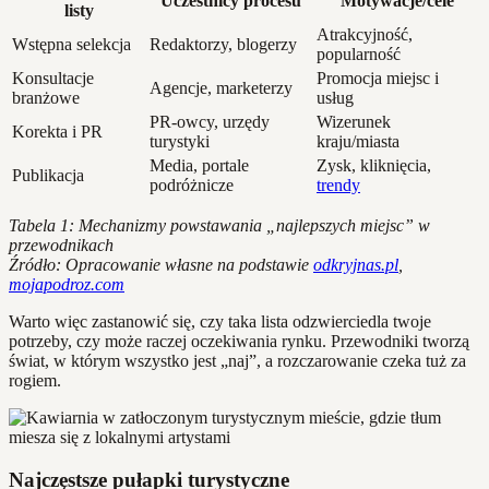
Uczestnicy procesu
Motywacje/cele
listy
Atrakcyjność,
Wstępna selekcja
Redaktorzy, blogerzy
popularność
Konsultacje
Promocja miejsc i
Agencje, marketerzy
branżowe
usług
PR-owcy, urzędy
Wizerunek
Korekta i PR
turystyki
kraju/miasta
Media, portale
Zysk, kliknięcia,
Publikacja
podróżnicze
trendy
Tabela 1: Mechanizmy powstawania „najlepszych miejsc” w
przewodnikach
Źródło: Opracowanie własne na podstawie
odkryjnas.pl
,
mojapodroz.com
Warto więc zastanowić się, czy taka lista odzwierciedla twoje
potrzeby, czy może raczej oczekiwania rynku. Przewodniki tworzą
świat, w którym wszystko jest „naj”, a rozczarowanie czeka tuż za
rogiem.
Najczęstsze pułapki turystyczne