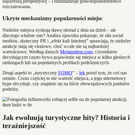
najszerszą perspektywę – i minimalizuje prawdopodobieństwo
rozczarowania.
Ukryte mechanizmy popularności miejsc
Niektóre miejsca zyskują sławę niemal z dnia na dzień – ale
dlaczego właśnie one? Analiza zjawiska pokazuje, że siła social
mediów, skuteczny PR i „efekt kuli śnieżnej” sprawiają, że niektóre
atrakcje stają się viralowe, choć wcale nie są najbardziej
wartościowe. Według danych
Mojapodroz.com
, czynnikiem
decydującym często bywa pojawienie się miejsca w kilku głośnych
rankingach lub na popularnych profilach podróżniczych.
Drugi aspekt to „turystyczny
FOMO
” –
lęk
przed tym, że coś nas
ominie. Coraz częściej to nie wartość miejsca, a jego internetowy
hype decyduje, czy znajdzie się na liście obowiązkowych punktów
podróży.
Jak ewoluują turystyczne hity? Historia i
teraźniejszość