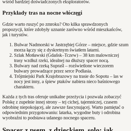
wśród bardziej doświadczonych eksploratorów.
Przykłady tras na nocne włóczęgi
Gdzie warto ruszyć po zmroku? Oto kilka sprawdzonych
propozycji, które zdobyły uznanie zarówno wśród mieszkańców,
jak i turystów.
Bulwar Nadmorski w Jastrzębiej Górze – miejsce, gdzie szum
morza łączy się z dyskretnym światłem latarni.
Szlak Motławski (Gdańsk–Tczew) – 38 km malowniczej
trasy wzdłuż rzeki, idealnej na dłuższy spacer nocą.
Bulwary nad rzeką Supraśl – rozświetlone wieczorem
bulwary prowadzące przez serce Podlasia.
Trójmiejski Park Krajobrazowy na trasie do Sopotu – las w
nocy jest inny, a śpiew ptaków nabiera nieco baśniowego
charakteru.
Każda z tych tras oferuje unikalne przeżycia i pozwala zobaczyć
Polskę z zupełnie innej strony – tej cichej, tajemniczej, czasem
odrobinę niepokojącej, ale zawsze fascynującej. Warto pamiętać o
odpowiednim przygotowaniu: latarka, wygodne buty i odrobina
wyobraźni to podstawa udanego nocnego spaceru.
Spacer z psem, z dzieckiem, solo: jak