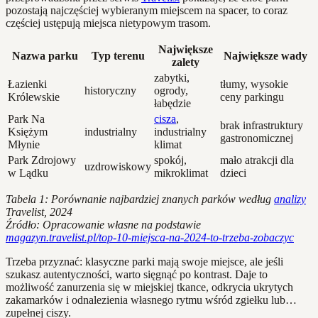
pozostają najczęściej wybieranym miejscem na spacer, to coraz
częściej ustępują miejsca nietypowym trasom.
Największe
Nazwa parku
Typ terenu
Największe wady
zalety
zabytki,
Łazienki
tłumy, wysokie
historyczny
ogrody,
Królewskie
ceny parkingu
łabędzie
Park Na
cisza
,
brak infrastruktury
Księżym
industrialny
industrialny
gastronomicznej
Młynie
klimat
Park Zdrojowy
spokój,
mało atrakcji dla
uzdrowiskowy
w Lądku
mikroklimat
dzieci
Tabela 1: Porównanie najbardziej znanych parków według
analizy
Travelist, 2024
Źródło: Opracowanie własne na podstawie
magazyn.travelist.pl/top-10-miejsca-na-2024-to-trzeba-zobaczyc
Trzeba przyznać: klasyczne parki mają swoje miejsce, ale jeśli
szukasz autentyczności, warto sięgnąć po kontrast. Daje to
możliwość zanurzenia się w miejskiej tkance, odkrycia ukrytych
zakamarków i odnalezienia własnego rytmu wśród zgiełku lub…
zupełnej ciszy.