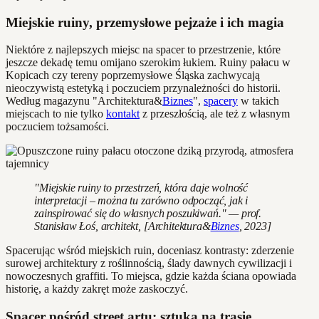
Miejskie ruiny, przemysłowe pejzaże i ich magia
Niektóre z najlepszych miejsc na spacer to przestrzenie, które
jeszcze dekadę temu omijano szerokim łukiem. Ruiny pałacu w
Kopicach czy tereny poprzemysłowe Śląska zachwycają
nieoczywistą estetyką i poczuciem przynależności do historii.
Według magazynu "Architektura&
Biznes
",
spacery
w takich
miejscach to nie tylko
kontakt
z przeszłością, ale też z własnym
poczuciem tożsamości.
"Miejskie ruiny to przestrzeń, która daje wolność
interpretacji – można tu zarówno odpocząć, jak i
zainspirować się do własnych poszukiwań." — prof.
Stanisław Łoś, architekt, [Architektura&
Biznes
, 2023]
Spacerując wśród miejskich ruin, doceniasz kontrasty: zderzenie
surowej architektury z roślinnością, ślady dawnych cywilizacji i
nowoczesnych graffiti. To miejsca, gdzie każda ściana opowiada
historię, a każdy zakręt może zaskoczyć.
Spacer pośród street artu: sztuka na trasie