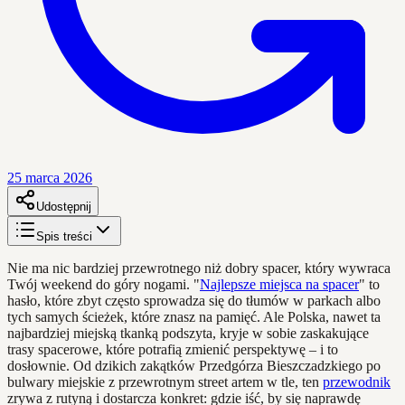
25 marca 2026
Udostępnij
Spis treści
Nie ma nic bardziej przewrotnego niż dobry spacer, który wywraca
Twój weekend do góry nogami. "
Najlepsze miejsca na spacer
" to
hasło, które zbyt często sprowadza się do tłumów w parkach albo
tych samych ścieżek, które znasz na pamięć. Ale Polska, nawet ta
najbardziej miejską tkanką podszyta, kryje w sobie zaskakujące
trasy spacerowe, które potrafią zmienić perspektywę – i to
dosłownie. Od dzikich zakątków Przedgórza Bieszczadzkiego po
bulwary miejskie z przewrotnym street artem w tle, ten
przewodnik
zrywa z rutyną i dostarcza konkret: gdzie iść, by się naprawdę