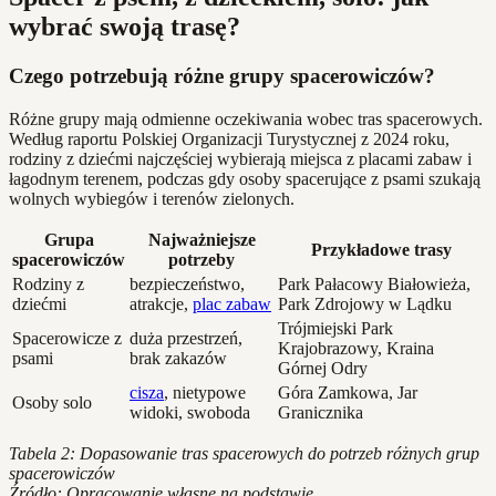
wybrać swoją trasę?
Czego potrzebują różne grupy spacerowiczów?
Różne grupy mają odmienne oczekiwania wobec tras spacerowych.
Według raportu Polskiej Organizacji Turystycznej z 2024 roku,
rodziny z dziećmi najczęściej wybierają miejsca z placami zabaw i
łagodnym terenem, podczas gdy osoby spacerujące z psami szukają
wolnych wybiegów i terenów zielonych.
Grupa
Najważniejsze
Przykładowe trasy
spacerowiczów
potrzeby
Rodziny z
bezpieczeństwo,
Park Pałacowy Białowieża,
dziećmi
atrakcje,
plac zabaw
Park Zdrojowy w Lądku
Trójmiejski Park
Spacerowicze z
duża przestrzeń,
Krajobrazowy, Kraina
psami
brak zakazów
Górnej Odry
cisza
, nietypowe
Góra Zamkowa, Jar
Osoby solo
widoki, swoboda
Granicznika
Tabela 2: Dopasowanie tras spacerowych do potrzeb różnych grup
spacerowiczów
Źródło: Opracowanie własne na podstawie