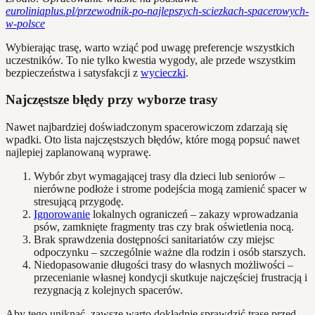
euroliniaplus.pl/przewodnik-po-najlepszych-sciezkach-spacerowych-
w-polsce
Wybierając trasę, warto wziąć pod uwagę preferencje wszystkich
uczestników. To nie tylko kwestia wygody, ale przede wszystkim
bezpieczeństwa i satysfakcji z
wycieczki
.
Najczęstsze błędy przy wyborze trasy
Nawet najbardziej doświadczonym spacerowiczom zdarzają się
wpadki. Oto lista najczęstszych błędów, które mogą popsuć nawet
najlepiej zaplanowaną wyprawę.
Wybór zbyt wymagającej trasy dla dzieci lub seniorów –
nierówne podłoże i strome podejścia mogą zamienić spacer w
stresującą przygodę.
Ignorowanie
lokalnych ograniczeń – zakazy wprowadzania
psów, zamknięte fragmenty tras czy brak oświetlenia nocą.
Brak sprawdzenia dostępności sanitariatów czy miejsc
odpoczynku – szczególnie ważne dla rodzin i osób starszych.
Niedopasowanie długości trasy do własnych możliwości –
przecenianie własnej kondycji skutkuje najczęściej frustracją i
rezygnacją z kolejnych spacerów.
Aby tego uniknąć, zawsze warto dokładnie sprawdzić trasę przed