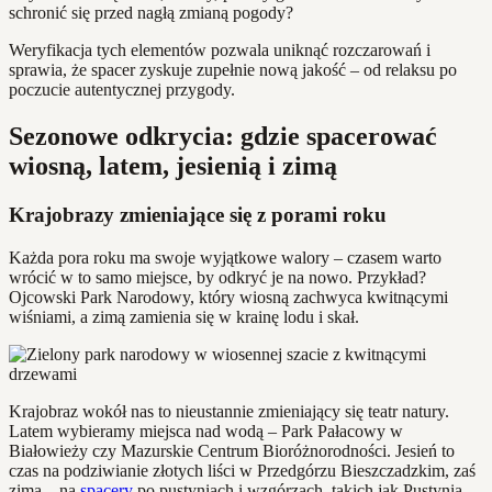
schronić się przed nagłą zmianą pogody?
Weryfikacja tych elementów pozwala uniknąć rozczarowań i
sprawia, że spacer zyskuje zupełnie nową jakość – od relaksu po
poczucie autentycznej przygody.
Sezonowe odkrycia: gdzie spacerować
wiosną, latem, jesienią i zimą
Krajobrazy zmieniające się z porami roku
Każda pora roku ma swoje wyjątkowe walory – czasem warto
wrócić w to samo miejsce, by odkryć je na nowo. Przykład?
Ojcowski Park Narodowy, który wiosną zachwyca kwitnącymi
wiśniami, a zimą zamienia się w krainę lodu i skał.
Krajobraz wokół nas to nieustannie zmieniający się teatr natury.
Latem wybieramy miejsca nad wodą – Park Pałacowy w
Białowieży czy Mazurskie Centrum Bioróżnorodności. Jesień to
czas na podziwianie złotych liści w Przedgórzu Bieszczadzkim, zaś
zima – na
spacery
po pustyniach i wzgórzach, takich jak Pustynia