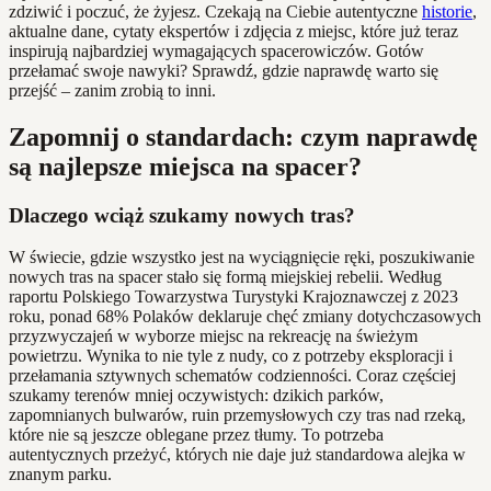
zdziwić i poczuć, że żyjesz. Czekają na Ciebie autentyczne
historie
,
aktualne dane, cytaty ekspertów i zdjęcia z miejsc, które już teraz
inspirują najbardziej wymagających spacerowiczów. Gotów
przełamać swoje nawyki? Sprawdź, gdzie naprawdę warto się
przejść – zanim zrobią to inni.
Zapomnij o standardach: czym naprawdę
są najlepsze miejsca na spacer?
Dlaczego wciąż szukamy nowych tras?
W świecie, gdzie wszystko jest na wyciągnięcie ręki, poszukiwanie
nowych tras na spacer stało się formą miejskiej rebelii. Według
raportu Polskiego Towarzystwa Turystyki Krajoznawczej z 2023
roku, ponad 68% Polaków deklaruje chęć zmiany dotychczasowych
przyzwyczajeń w wyborze miejsc na rekreację na świeżym
powietrzu. Wynika to nie tyle z nudy, co z potrzeby eksploracji i
przełamania sztywnych schematów codzienności. Coraz częściej
szukamy terenów mniej oczywistych: dzikich parków,
zapomnianych bulwarów, ruin przemysłowych czy tras nad rzeką,
które nie są jeszcze oblegane przez tłumy. To potrzeba
autentycznych przeżyć, których nie daje już standardowa alejka w
znanym parku.