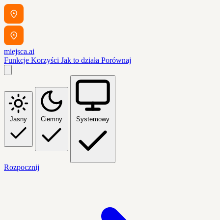
miejsca.ai
Funkcje
Korzyści
Jak to działa
Porównaj
Jasny
Ciemny
Systemowy
Rozpocznij