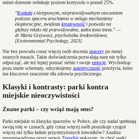
minut dziennie redukuje poziom kortyzolu o ponad 25%.
"
Kontakt
z nietypowym, nieprzewidywalnym otoczeniem
podczas spaceru uruchamia w mózgu mechanizmy
eksploracyjne, zwiększa
kreatywność
i pozwala na
głębszy relaks niż przewidywalna, zatłoczona trasa." —
dr Marta Grzywacz, psycholożka środowiskowa,
[Environmental Psychology, 2023]
Nie bez powodu coraz więcej osób docenia
spacery
po mniej
znanych trasach. Takie doświadczenia pozwalają nam nie tylko
odpocząć, ale też lepiej poznać siebie i swoje
emocje
. Wychodząc
poza utarte schematy, odzyskujemy
autentyczność
przeżycia, które
ma kluczowe znaczenie dla zdrowia psychicznego.
Klasyki i kontrasty: parki kontra
miejskie nieoczywistości
Znane parki – czy wciąż mają sens?
Parki miejskie to klasyka spacerów w Polsce, ale czy nadal spełniają
swoją rolę w czasach, gdy coraz więcej osób poszukuje czegoś
więcej niż tylko ładnie przystrzyżonych trawników? Analiza
przeprowadzona przez serwis
Travelist
pokazuje, że choć parki