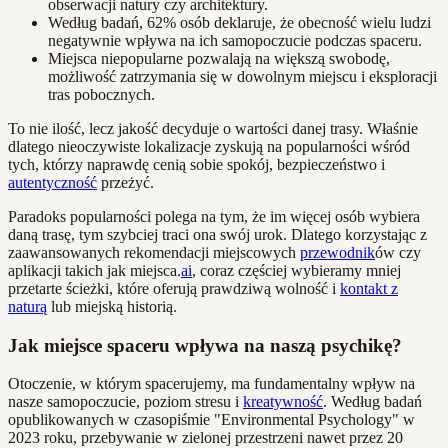
obserwacji natury czy architektury.
Według badań, 62% osób deklaruje, że obecność wielu ludzi
negatywnie wpływa na ich samopoczucie podczas spaceru.
Miejsca niepopularne pozwalają na większą swobodę,
możliwość zatrzymania się w dowolnym miejscu i eksploracji
tras pobocznych.
To nie ilość, lecz jakość decyduje o wartości danej trasy. Właśnie
dlatego nieoczywiste lokalizacje zyskują na popularności wśród
tych, którzy naprawdę cenią sobie spokój, bezpieczeństwo i
autentyczność
przeżyć.
Paradoks popularności polega na tym, że im więcej osób wybiera
daną trasę, tym szybciej traci ona swój urok. Dlatego korzystając z
zaawansowanych rekomendacji miejscowych
przewodnik
ów czy
aplikacji takich jak miejsca.
ai
, coraz częściej wybieramy mniej
przetarte ścieżki, które oferują prawdziwą wolność i
kontakt z
naturą
lub miejską historią.
Jak miejsce spaceru wpływa na naszą psychikę?
Otoczenie, w którym spacerujemy, ma fundamentalny wpływ na
nasze samopoczucie, poziom stresu i
kreatywność
. Według badań
opublikowanych w czasopiśmie "Environmental Psychology" w
2023 roku, przebywanie w zielonej przestrzeni nawet przez 20