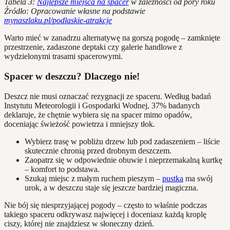
Tabela 3:
Najlepsze miejsca na spacer
w zależności od pory roku
Źródło: Opracowanie własne na podstawie
mynaszlaku.pl/podlaskie-atrakcje
Warto mieć w zanadrzu alternatywę na gorszą pogodę – zamknięte
przestrzenie, zadaszone deptaki czy galerie handlowe z
wydzielonymi trasami spacerowymi.
Spacer w deszczu? Dlaczego nie!
Deszcz nie musi oznaczać rezygnacji ze spaceru. Według badań
Instytutu Meteorologii i Gospodarki Wodnej, 37% badanych
deklaruje, że chętnie wybiera się na spacer mimo opadów,
doceniając świeżość powietrza i mniejszy tłok.
Wybierz trasę w pobliżu drzew lub pod zadaszeniem – liście
skutecznie chronią przed drobnym deszczem.
Zaopatrz się w odpowiednie obuwie i nieprzemakalną kurtkę
– komfort to podstawa.
Szukaj miejsc z małym ruchem pieszym –
pustka
ma swój
urok, a w deszczu staje się jeszcze bardziej magiczna.
Nie bój się niesprzyjającej pogody – często to właśnie podczas
takiego spaceru odkrywasz najwięcej i doceniasz każdą kroplę
ciszy, której nie znajdziesz w słoneczny dzień.