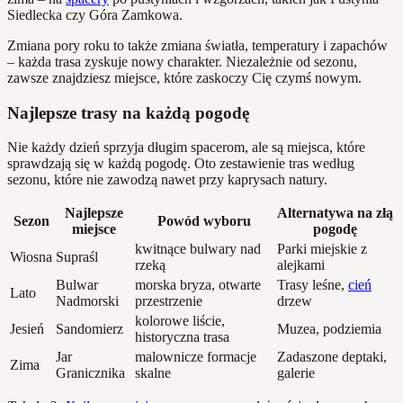
Siedlecka czy Góra Zamkowa.
Zmiana pory roku to także zmiana światła, temperatury i zapachów
– każda trasa zyskuje nowy charakter. Niezależnie od sezonu,
zawsze znajdziesz miejsce, które zaskoczy Cię czymś nowym.
Najlepsze trasy na każdą pogodę
Nie każdy dzień sprzyja długim spacerom, ale są miejsca, które
sprawdzają się w każdą pogodę. Oto zestawienie tras według
sezonu, które nie zawodzą nawet przy kaprysach natury.
Najlepsze
Alternatywa na złą
Sezon
Powód wyboru
miejsce
pogodę
kwitnące bulwary nad
Parki miejskie z
Wiosna
Supraśl
rzeką
alejkami
Bulwar
morska bryza, otwarte
Trasy leśne,
cień
Lato
Nadmorski
przestrzenie
drzew
kolorowe liście,
Jesień
Sandomierz
Muzea, podziemia
historyczna trasa
Jar
malownicze formacje
Zadaszone deptaki,
Zima
Granicznika
skalne
galerie