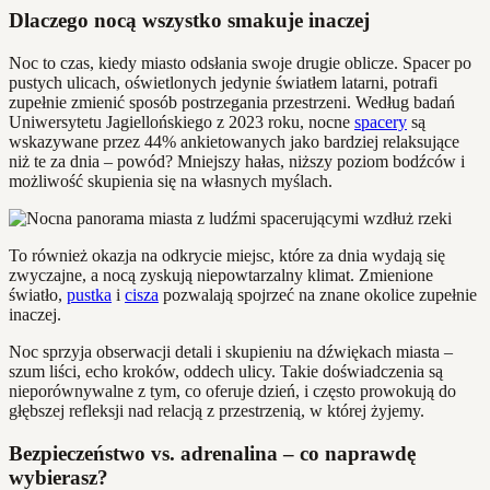
Dlaczego nocą wszystko smakuje inaczej
Noc to czas, kiedy miasto odsłania swoje drugie oblicze. Spacer po
pustych ulicach, oświetlonych jedynie światłem latarni, potrafi
zupełnie zmienić sposób postrzegania przestrzeni. Według badań
Uniwersytetu Jagiellońskiego z 2023 roku, nocne
spacery
są
wskazywane przez 44% ankietowanych jako bardziej relaksujące
niż te za dnia – powód? Mniejszy hałas, niższy poziom bodźców i
możliwość skupienia się na własnych myślach.
To również okazja na odkrycie miejsc, które za dnia wydają się
zwyczajne, a nocą zyskują niepowtarzalny klimat. Zmienione
światło,
pustka
i
cisza
pozwalają spojrzeć na znane okolice zupełnie
inaczej.
Noc sprzyja obserwacji detali i skupieniu na dźwiękach miasta –
szum liści, echo kroków, oddech ulicy. Takie doświadczenia są
nieporównywalne z tym, co oferuje dzień, i często prowokują do
głębszej refleksji nad relacją z przestrzenią, w której żyjemy.
Bezpieczeństwo vs. adrenalina – co naprawdę
wybierasz?