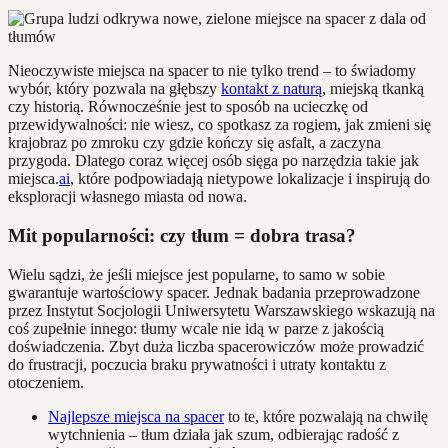
Nieoczywiste miejsca na spacer to nie tylko trend – to świadomy
wybór, który pozwala na głębszy
kontakt z naturą
, miejską tkanką
czy historią. Równocześnie jest to sposób na ucieczkę od
przewidywalności: nie wiesz, co spotkasz za rogiem, jak zmieni się
krajobraz po zmroku czy gdzie kończy się asfalt, a zaczyna
przygoda. Dlatego coraz więcej osób sięga po narzędzia takie jak
miejsca.
ai
, które podpowiadają nietypowe lokalizacje i inspirują do
eksploracji własnego miasta od nowa.
Mit popularności: czy tłum = dobra trasa?
Wielu sądzi, że jeśli miejsce jest popularne, to samo w sobie
gwarantuje wartościowy spacer. Jednak badania przeprowadzone
przez Instytut Socjologii Uniwersytetu Warszawskiego wskazują na
coś zupełnie innego: tłumy wcale nie idą w parze z jakością
doświadczenia. Zbyt duża liczba spacerowiczów może prowadzić
do frustracji, poczucia braku prywatności i utraty kontaktu z
otoczeniem.
Najlepsze miejsca na spacer
to te, które pozwalają na chwilę
wytchnienia – tłum działa jak szum, odbierając radość z