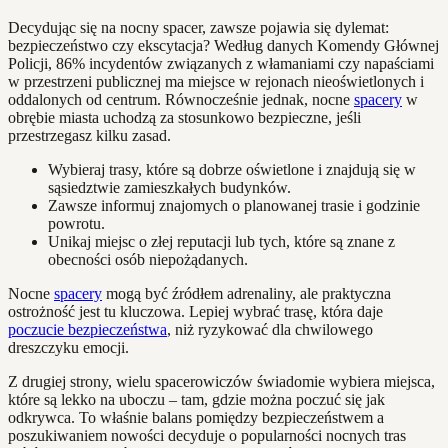
Decydując się na nocny spacer, zawsze pojawia się dylemat:
bezpieczeństwo czy ekscytacja? Według danych Komendy Głównej
Policji, 86% incydentów związanych z włamaniami czy napaściami
w przestrzeni publicznej ma miejsce w rejonach nieoświetlonych i
oddalonych od centrum. Równocześnie jednak, nocne
spacery
w
obrębie miasta uchodzą za stosunkowo bezpieczne, jeśli
przestrzegasz kilku zasad.
Wybieraj trasy, które są dobrze oświetlone i znajdują się w
sąsiedztwie zamieszkałych budynków.
Zawsze informuj znajomych o planowanej trasie i godzinie
powrotu.
Unikaj miejsc o złej reputacji lub tych, które są znane z
obecności osób niepożądanych.
Nocne
spacery
mogą być źródłem adrenaliny, ale praktyczna
ostrożność jest tu kluczowa. Lepiej wybrać trasę, która daje
poczucie bezpieczeństwa
, niż ryzykować dla chwilowego
dreszczyku emocji.
Z drugiej strony, wielu spacerowiczów świadomie wybiera miejsca,
które są lekko na uboczu – tam, gdzie można poczuć się jak
odkrywca. To właśnie balans pomiędzy bezpieczeństwem a
poszukiwaniem nowości decyduje o popularności nocnych tras