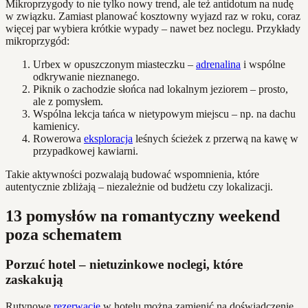
Mikroprzygody to nie tylko nowy trend, ale też antidotum na nudę
w związku. Zamiast planować kosztowny wyjazd raz w roku, coraz
więcej par wybiera krótkie wypady – nawet bez noclegu. Przykłady
mikroprzygód:
Urbex w opuszczonym miasteczku –
adrenalina
i wspólne
odkrywanie nieznanego.
Piknik o zachodzie słońca nad lokalnym jeziorem – prosto,
ale z pomysłem.
Wspólna lekcja tańca w nietypowym miejscu – np. na dachu
kamienicy.
Rowerowa
eksploracja
leśnych ścieżek z przerwą na kawę w
przypadkowej kawiarni.
Takie aktywności pozwalają budować wspomnienia, które
autentycznie zbliżają – niezależnie od budżetu czy lokalizacji.
13 pomysłów na romantyczny weekend
poza schematem
Porzuć hotel – nietuzinkowe noclegi, które
zaskakują
Rutynowe
rezerwacje
w hotelu można zamienić na doświadczenie,