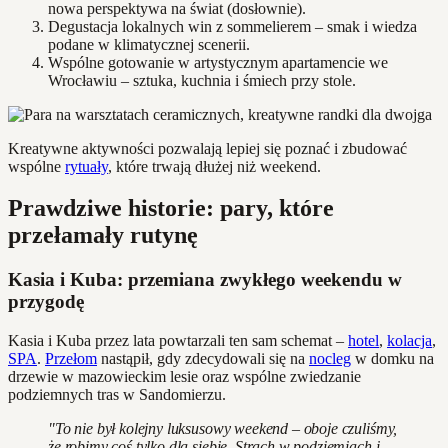
nowa perspektywa na świat (dosłownie).
Degustacja lokalnych win z sommelierem – smak i wiedza
podane w klimatycznej scenerii.
Wspólne gotowanie w artystycznym apartamencie we
Wrocławiu – sztuka, kuchnia i śmiech przy stole.
Kreatywne aktywności pozwalają lepiej się poznać i zbudować
wspólne
rytuały
, które trwają dłużej niż weekend.
Prawdziwe historie: pary, które
przełamały rutynę
Kasia i Kuba: przemiana zwykłego weekendu w
przygodę
Kasia i Kuba przez lata powtarzali ten sam schemat –
hotel
,
kolacja
,
SPA
.
Przełom
nastąpił, gdy zdecydowali się na
nocleg
w domku na
drzewie w mazowieckim lesie oraz wspólne zwiedzanie
podziemnych tras w Sandomierzu.
"To nie był kolejny luksusowy weekend – oboje czuliśmy,
że robimy coś tylko dla siebie. Strach w podziemiach i