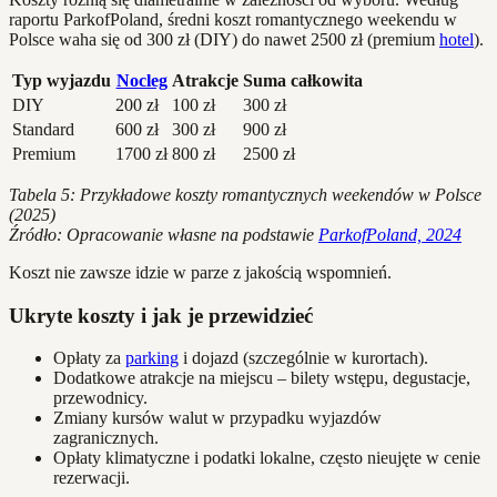
raportu ParkofPoland, średni koszt romantycznego weekendu w
Polsce waha się od 300 zł (DIY) do nawet 2500 zł (premium
hotel
).
Typ wyjazdu
Nocleg
Atrakcje
Suma całkowita
DIY
200 zł
100 zł
300 zł
Standard
600 zł
300 zł
900 zł
Premium
1700 zł
800 zł
2500 zł
Tabela 5: Przykładowe koszty romantycznych weekendów w Polsce
(2025)
Źródło: Opracowanie własne na podstawie
ParkofPoland, 2024
Koszt nie zawsze idzie w parze z jakością wspomnień.
Ukryte koszty i jak je przewidzieć
Opłaty za
parking
i dojazd (szczególnie w kurortach).
Dodatkowe atrakcje na miejscu – bilety wstępu, degustacje,
przewodnicy.
Zmiany kursów walut w przypadku wyjazdów
zagranicznych.
Opłaty klimatyczne i podatki lokalne, często nieujęte w cenie
rezerwacji.