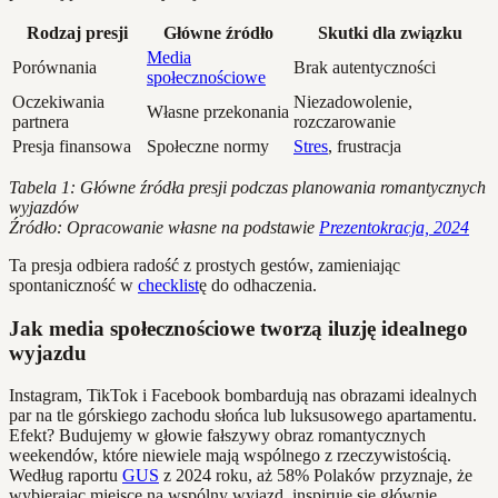
Rodzaj presji
Główne źródło
Skutki dla związku
Media
Porównania
Brak autentyczności
społecznościowe
Oczekiwania
Niezadowolenie,
Własne przekonania
partnera
rozczarowanie
Presja finansowa
Społeczne normy
Stres
, frustracja
Tabela 1: Główne źródła presji podczas planowania romantycznych
wyjazdów
Źródło: Opracowanie własne na podstawie
Prezentokracja, 2024
Ta presja odbiera radość z prostych gestów, zamieniając
spontaniczność w
checklist
ę do odhaczenia.
Jak media społecznościowe tworzą iluzję idealnego
wyjazdu
Instagram, TikTok i Facebook bombardują nas obrazami idealnych
par na tle górskiego zachodu słońca lub luksusowego apartamentu.
Efekt? Budujemy w głowie fałszywy obraz romantycznych
weekendów, które niewiele mają wspólnego z rzeczywistością.
Według raportu
GUS
z 2024 roku, aż 58% Polaków przyznaje, że
wybierając miejsce na wspólny wyjazd, inspiruje się głównie