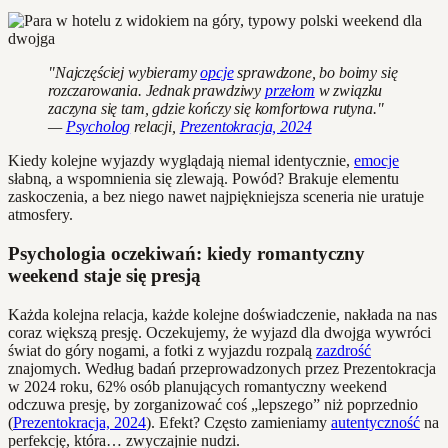
"Najczęściej wybieramy
opcje
sprawdzone, bo boimy się
rozczarowania. Jednak prawdziwy
przełom
w związku
zaczyna się tam, gdzie kończy się komfortowa rutyna."
—
Psycholog
relacji,
Prezentokracja, 2024
Kiedy kolejne wyjazdy wyglądają niemal identycznie,
emocje
słabną, a wspomnienia się zlewają. Powód? Brakuje elementu
zaskoczenia, a bez niego nawet najpiękniejsza sceneria nie uratuje
atmosfery.
Psychologia oczekiwań: kiedy romantyczny
weekend staje się presją
Każda kolejna relacja, każde kolejne doświadczenie, nakłada na nas
coraz większą presję. Oczekujemy, że wyjazd dla dwojga wywróci
świat do góry nogami, a fotki z wyjazdu rozpalą
zazdrość
znajomych. Według badań przeprowadzonych przez Prezentokracja
w 2024 roku, 62% osób planujących romantyczny weekend
odczuwa presję, by zorganizować coś „lepszego” niż poprzednio
(
Prezentokracja, 2024
). Efekt? Często zamieniamy
autentyczność
na
perfekcję, która… zwyczajnie nudzi.