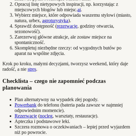
Opracuj listę nietypowych inspiracji, np. korzystając z
miejscowych blogów lub miejsc.
ai
.
Wybierz miejsce, które odpowiada waszemu stylowi (miasto,
natura, urbex,
agroturystyka
).
Sprawdź dostępność (
rezerwacje
, godziny otwarcia,
sezonowość).
Zarezerwuj główne atrakcje, ale zostaw miejsce na
spontaniczność.
Skompletuj niezbędne rzeczy: od wygodnych butów po
aparat na wspólne zdjęcia.
Krok po kroku, małymi decyzjami, tworzysz weekend, który daje
radość, a nie
stres
.
Checklista – czego nie zapomnieć podczas
planowania
Plan alternatywny na wypadek złej pogody.
Powerbank
do telefonu (bateria pada zawsze w najmniej
odpowiednim momencie).
Rezerwacje
(
nocleg
, warsztaty, restauracje).
Apteczka i podstawowe leki.
Szczera rozmowa o oczekiwaniach – lepiej przed wyjazdem
niż po powrocie.