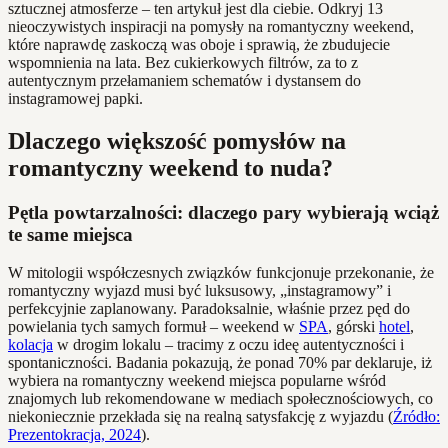
sztucznej atmosferze – ten artykuł jest dla ciebie. Odkryj 13
nieoczywistych inspiracji na pomysły na romantyczny weekend,
które naprawdę zaskoczą was oboje i sprawią, że zbudujecie
wspomnienia na lata. Bez cukierkowych filtrów, za to z
autentycznym przełamaniem schematów i dystansem do
instagramowej papki.
Dlaczego większość pomysłów na
romantyczny weekend to nuda?
Pętla powtarzalności: dlaczego pary wybierają wciąż
te same miejsca
W mitologii współczesnych związków funkcjonuje przekonanie, że
romantyczny wyjazd musi być luksusowy, „instagramowy” i
perfekcyjnie zaplanowany. Paradoksalnie, właśnie przez pęd do
powielania tych samych formuł – weekend w
SPA
, górski
hotel
,
kolacja
w drogim lokalu – tracimy z oczu ideę autentyczności i
spontaniczności. Badania pokazują, że ponad 70% par deklaruje, iż
wybiera na romantyczny weekend miejsca popularne wśród
znajomych lub rekomendowane w mediach społecznościowych, co
niekoniecznie przekłada się na realną satysfakcję z wyjazdu (
Źródło:
Prezentokracja, 2024
).