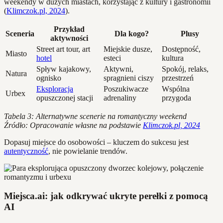
weekendy w dużych miastach, korzystając z kultury i gastronomii
(
Klimczok.pl, 2024
).
Przykład
Sceneria
Dla kogo?
Plusy
aktywności
Street art tour, art
Miejskie dusze,
Dostępność,
Miasto
hotel
esteci
kultura
Spływ kajakowy,
Aktywni,
Spokój, relaks,
Natura
ognisko
spragnieni ciszy
przestrzeń
Eksploracja
Poszukiwacze
Wspólna
Urbex
opuszczonej stacji
adrenaliny
przygoda
Tabela 3: Alternatywne scenerie na romantyczny weekend
Źródło: Opracowanie własne na podstawie
Klimczok.pl, 2024
Dopasuj miejsce do osobowości – kluczem do sukcesu jest
autentyczność
, nie powielanie trendów.
Miejsca.ai: jak odkrywać ukryte perełki z pomocą
AI