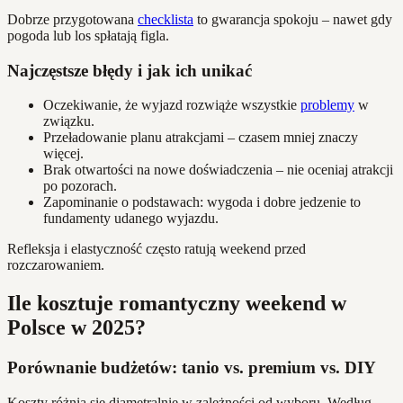
Dobrze przygotowana
checklista
to gwarancja spokoju – nawet gdy
pogoda lub los spłatają figla.
Najczęstsze błędy i jak ich unikać
Oczekiwanie, że wyjazd rozwiąże wszystkie
problemy
w
związku.
Przeładowanie planu atrakcjami – czasem mniej znaczy
więcej.
Brak otwartości na nowe doświadczenia – nie oceniaj atrakcji
po pozorach.
Zapominanie o podstawach: wygoda i dobre jedzenie to
fundamenty udanego wyjazdu.
Refleksja i elastyczność często ratują weekend przed
rozczarowaniem.
Ile kosztuje romantyczny weekend w
Polsce w 2025?
Porównanie budżetów: tanio vs. premium vs. DIY
Koszty różnią się diametralnie w zależności od wyboru. Według