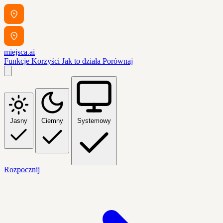
miejsca.ai
Funkcje
Korzyści
Jak to działa
Porównaj
Jasny
Ciemny
Systemowy
Rozpocznij