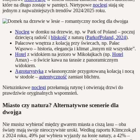
które na długo zostaje w pamięci. Nietypowe
noclegi
stają się
jednym z najważniejszych trendów 2024/2025 roku.
Nocleg
w domku na drzewie, np. w Park of Poland – poczuj
dziecięcą radość i
bliskość
z naturą (
ParkofPoland, 2024
).
Pałacowe wnętrza z kolacją przy świecach, np. Pałac
Wąsowo – historia, elegancja i klimat „innym niż wszystkie”.
Hotel
z widokiem na jezioro w Mikołajkach (np.
Hotel
Amax) – o świcie kawa na tarasie z panoramicznym
widokiem.
Agroturystyka
z własnoręcznie przygotowaną kolacją i nocą
w stodole –
autentyczność
zamiast blichtru.
Nietuzinkowe
noclegi
przełamują rutynę i otwierają drzwi do
prawdziwie oryginalnych wspomnień.
Miasto czy natura? Alternatywne scenerie dla
dwojga
Nie musisz wybierać między gwarem miasta a ciszą lasu – oba
światy mają swoje nieoczywiste uroki. Według raportu Klimczok.pl
z 2024 roku, 49% par wybiera wyjazdy na łonie natury, a 42% –