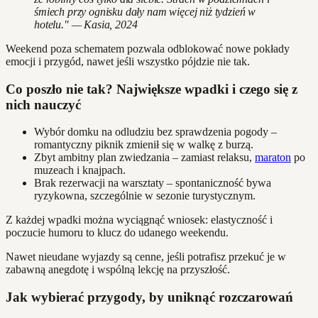
śmiech przy ognisku dały nam więcej niż tydzień w
hotelu." — Kasia, 2024
Weekend poza schematem pozwala odblokować nowe pokłady
emocji i przygód, nawet jeśli wszystko pójdzie nie tak.
Co poszło nie tak? Największe wpadki i czego się z
nich nauczyć
Wybór domku na odludziu bez sprawdzenia pogody –
romantyczny piknik zmienił się w walkę z burzą.
Zbyt ambitny plan zwiedzania – zamiast relaksu,
maraton
po
muzeach i knajpach.
Brak rezerwacji na warsztaty – spontaniczność bywa
ryzykowna, szczególnie w sezonie turystycznym.
Z każdej wpadki można wyciągnąć wniosek: elastyczność i
poczucie humoru to klucz do udanego weekendu.
Nawet nieudane wyjazdy są cenne, jeśli potrafisz przekuć je w
zabawną anegdotę i wspólną lekcję na przyszłość.
Jak wybierać przygody, by uniknąć rozczarowań