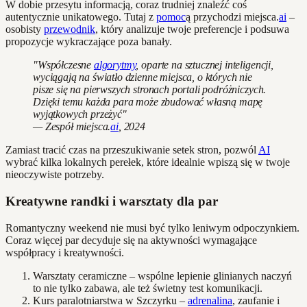
W dobie przesytu informacją, coraz trudniej znaleźć coś
autentycznie unikatowego. Tutaj z
pomoc
ą przychodzi miejsca.
ai
–
osobisty
przewodnik
, który analizuje twoje preferencje i podsuwa
propozycje wykraczające poza banały.
"Współczesne
algorytmy
, oparte na sztucznej inteligencji,
wyciągają na światło dzienne miejsca, o których nie
pisze się na pierwszych stronach portali podróżniczych.
Dzięki temu każda para może zbudować własną mapę
wyjątkowych przeżyć"
— Zespół miejsca.
ai
, 2024
Zamiast tracić czas na przeszukiwanie setek stron, pozwól
AI
wybrać kilka lokalnych perełek, które idealnie wpiszą się w twoje
nieoczywiste potrzeby.
Kreatywne randki i warsztaty dla par
Romantyczny weekend nie musi być tylko leniwym odpoczynkiem.
Coraz więcej par decyduje się na aktywności wymagające
współpracy i kreatywności.
Warsztaty ceramiczne – wspólne lepienie glinianych naczyń
to nie tylko zabawa, ale też świetny test komunikacji.
Kurs paralotniarstwa w Szczyrku –
adrenalina
, zaufanie i