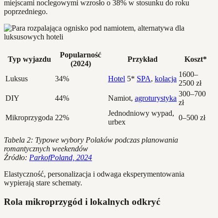
miejscami noclegowymi wzrosło o 38% w stosunku do roku
poprzedniego.
Popularność
Typ wyjazdu
Przykład
Koszt*
(2024)
1600–
Luksus
34%
Hotel
5*
SPA
,
kolacja
2500 zł
300–700
DIY
44%
Namiot,
agroturystyka
zł
Jednodniowy wypad,
Mikroprzygoda
22%
0–500 zł
urbex
Tabela 2: Typowe wybory Polaków podczas planowania
romantycznych weekendów
Źródło:
ParkofPoland, 2024
Elastyczność, personalizacja i odwaga eksperymentowania
wypierają stare schematy.
Rola mikroprzygód i lokalnych odkryć