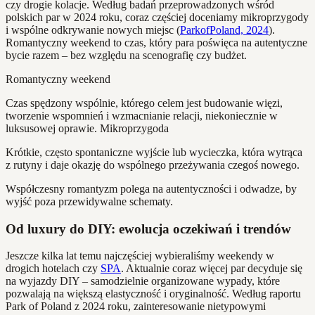
czy drogie kolacje. Według badań przeprowadzonych wśród
polskich par w 2024 roku, coraz częściej doceniamy mikroprzygody
i wspólne odkrywanie nowych miejsc (
ParkofPoland, 2024
).
Romantyczny weekend to czas, który para poświęca na autentyczne
bycie razem – bez względu na scenografię czy budżet.
Romantyczny weekend
Czas spędzony wspólnie, którego celem jest budowanie więzi,
tworzenie wspomnień i wzmacnianie relacji, niekoniecznie w
luksusowej oprawie. Mikroprzygoda
Krótkie, często spontaniczne wyjście lub wycieczka, która wytrąca
z rutyny i daje okazję do wspólnego przeżywania czegoś nowego.
Współczesny romantyzm polega na autentyczności i odwadze, by
wyjść poza przewidywalne schematy.
Od luxury do DIY: ewolucja oczekiwań i trendów
Jeszcze kilka lat temu najczęściej wybieraliśmy weekendy w
drogich hotelach czy
SPA
. Aktualnie coraz więcej par decyduje się
na wyjazdy DIY – samodzielnie organizowane wypady, które
pozwalają na większą elastyczność i oryginalność. Według raportu
Park of Poland z 2024 roku, zainteresowanie nietypowymi