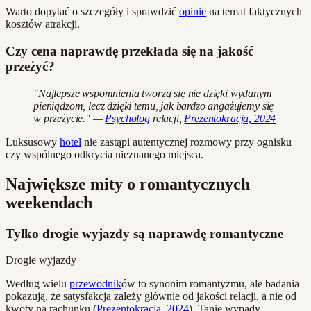
Warto dopytać o szczegóły i sprawdzić
opinie
na temat faktycznych
kosztów atrakcji.
Czy cena naprawdę przekłada się na jakość
przeżyć?
"Najlepsze wspomnienia tworzą się nie dzięki wydanym
pieniądzom, lecz dzięki temu, jak bardzo angażujemy się
w przeżycie." —
Psycholog
relacji,
Prezentokracja, 2024
Luksusowy
hotel
nie zastąpi autentycznej rozmowy przy ognisku
czy wspólnego odkrycia nieznanego miejsca.
Największe mity o romantycznych
weekendach
Tylko drogie wyjazdy są naprawdę romantyczne
Drogie wyjazdy
Według wielu
przewodnik
ów to synonim romantyzmu, ale badania
pokazują, że satysfakcja zależy głównie od jakości relacji, a nie od
kwoty na rachunku (
Prezentokracja, 2024
). Tanie wypady