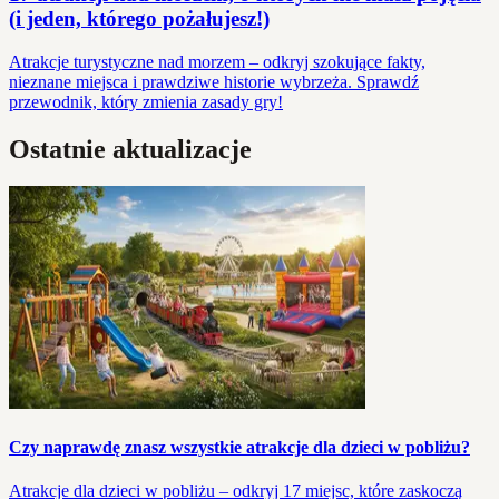
(i jeden, którego pożałujesz!)
Atrakcje turystyczne nad morzem – odkryj szokujące fakty,
nieznane miejsca i prawdziwe historie wybrzeża. Sprawdź
przewodnik, który zmienia zasady gry!
Ostatnie aktualizacje
Czy naprawdę znasz wszystkie atrakcje dla dzieci w pobliżu?
Atrakcje dla dzieci w pobliżu – odkryj 17 miejsc, które zaskoczą