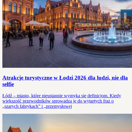
Atrakcje turystyczne w Łodzi 2026 dla ludzi, nie dla
selfie
Łódź – miasto, które nieustannie wymyka się definicjom. Kiedy
większość przewodników sprowadza je do wytartych fraz o
„szarych fabrykach” i „przemysłowej