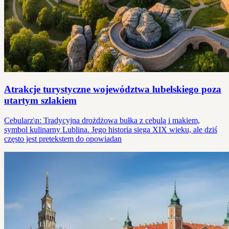
Atrakcje turystyczne województwa lubelskiego poza
utartym szlakiem
Cebularz\n: Tradycyjna drożdżowa bułka z cebulą i makiem,
symbol kulinarny Lublina. Jego historia sięga XIX wieku, ale dziś
często jest pretekstem do opowiadan