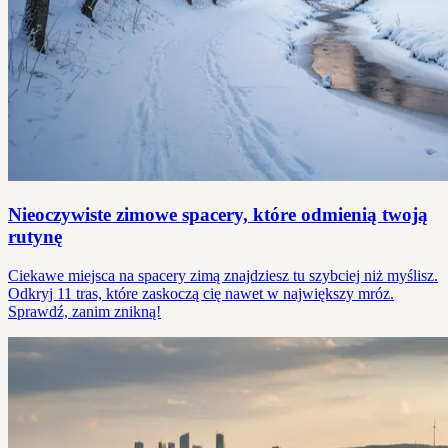
Nieoczywiste zimowe spacery, które odmienią twoją
rutynę
Ciekawe miejsca na spacery zimą znajdziesz tu szybciej niż myślisz.
Odkryj 11 tras, które zaskoczą cię nawet w największy mróz.
Sprawdź, zanim znikną!