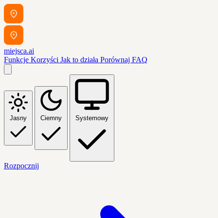
miejsca.ai
Funkcje
Korzyści
Jak to działa
Porównaj
FAQ
Jasny
Ciemny
Systemowy
Rozpocznij