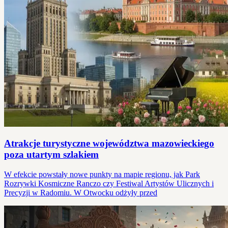
Atrakcje turystyczne województwa mazowieckiego
poza utartym szlakiem
W efekcie powstały nowe punkty na mapie regionu, jak Park
Rozrywki Kosmiczne Ranczo czy Festiwal Artystów Ulicznych i
Precyzji w Radomiu. W Otwocku odżyły przed