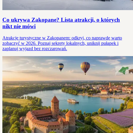
Co ukrywa Zakopane? Lista atrakcji, o których
nikt nie mówi
Atrakcje turystyczne w Zakopanem: odkryj, co naprawdę warto
zobaczyć w 2026. Poznaj sekrety lokalnych, uniknij pułapek i
zaplanuj wyjazd bez rozczarowań.