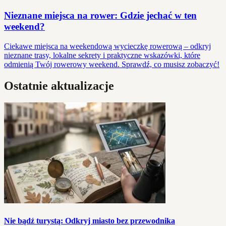
Nieznane miejsca na rower: Gdzie jechać w ten
weekend?
Ciekawe miejsca na weekendową wycieczkę rowerową – odkryj
nieznane trasy, lokalne sekrety i praktyczne wskazówki, które
odmienią Twój rowerowy weekend. Sprawdź, co musisz zobaczyć!
Ostatnie aktualizacje
Nie bądź turystą: Odkryj miasto bez przewodnika