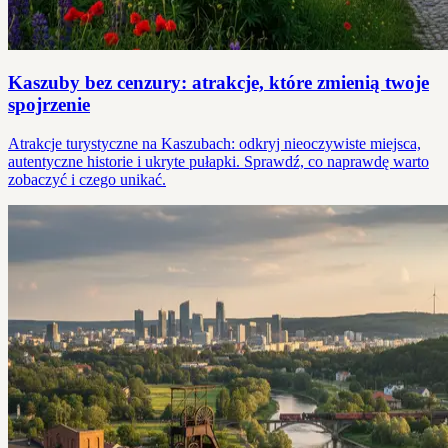
Kaszuby bez cenzury: atrakcje, które zmienią twoje
spojrzenie
Atrakcje turystyczne na Kaszubach: odkryj nieoczywiste miejsca,
autentyczne historie i ukryte pułapki. Sprawdź, co naprawdę warto
zobaczyć i czego unikać.