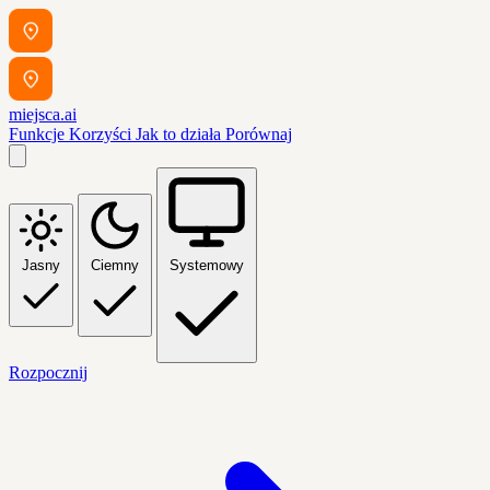
miejsca.ai
Funkcje
Korzyści
Jak to działa
Porównaj
Jasny
Ciemny
Systemowy
Rozpocznij