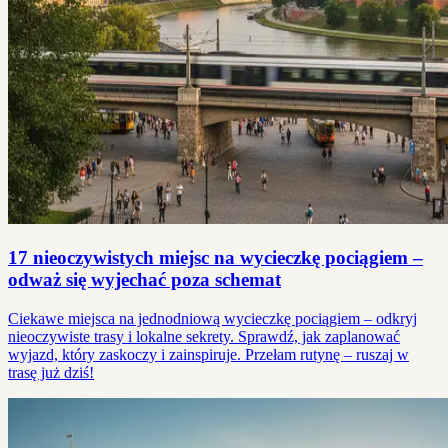
17 nieoczywistych miejsc na wycieczkę pociągiem –
odważ się wyjechać poza schemat
Ciekawe miejsca na jednodniową wycieczkę pociągiem – odkryj
nieoczywiste trasy i lokalne sekrety. Sprawdź, jak zaplanować
wyjazd, który zaskoczy i zainspiruje. Przełam rutynę – ruszaj w
trasę już dziś!