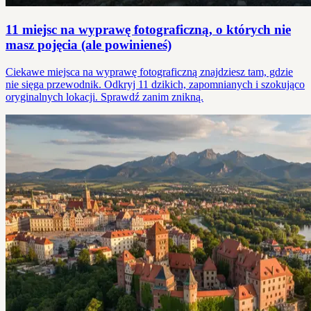
11 miejsc na wyprawę fotograficzną, o których nie
masz pojęcia (ale powinieneś)
Ciekawe miejsca na wyprawę fotograficzną znajdziesz tam, gdzie
nie sięga przewodnik. Odkryj 11 dzikich, zapomnianych i szokująco
oryginalnych lokacji. Sprawdź zanim znikną.