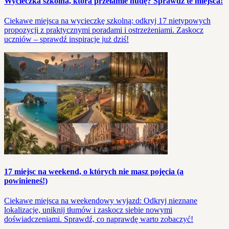
Wycieczka szkolna, która przełamie nudę? Sprawdź te miejsca!
Ciekawe miejsca na wycieczkę szkolną: odkryj 17 nietypowych
propozycji z praktycznymi poradami i ostrzeżeniami. Zaskocz
uczniów – sprawdź inspiracje już dziś!
17 miejsc na weekend, o których nie masz pojęcia (a
powinieneś!)
Ciekawe miejsca na weekendowy wyjazd: Odkryj nieznane
lokalizacje, uniknij tłumów i zaskocz siebie nowymi
doświadczeniami. Sprawdź, co naprawdę warto zobaczyć!