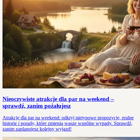
Nieoczywiste atrakcje dla par na weekend –
sprawdź, zanim pożałujesz
Atrakcje dla par na weekend: odkryj nietypowe propozycje, realne
historie i porady, które zmienią wasze wspólne wypady. Sprawdź,
zanim zaplanujesz kolejny wyjazd!