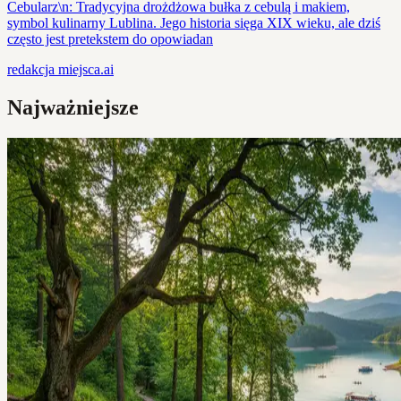
Cebularz\n: Tradycyjna drożdżowa bułka z cebulą i makiem,
symbol kulinarny Lublina. Jego historia sięga XIX wieku, ale dziś
często jest pretekstem do opowiadan
redakcja
miejsca.ai
Najważniejsze