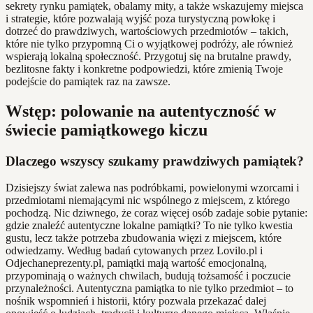
sekrety rynku pamiątek, obalamy mity, a także wskazujemy miejsca
i strategie, które pozwalają wyjść poza turystyczną powłokę i
dotrzeć do prawdziwych, wartościowych przedmiotów – takich,
które nie tylko przypomną Ci o wyjątkowej podróży, ale również
wspierają lokalną społeczność. Przygotuj się na brutalne prawdy,
bezlitosne fakty i konkretne podpowiedzi, które zmienią Twoje
podejście do pamiątek raz na zawsze.
Wstęp: polowanie na autentyczność w
świecie pamiątkowego kiczu
Dlaczego wszyscy szukamy prawdziwych pamiątek?
Dzisiejszy świat zalewa nas podróbkami, powielonymi wzorcami i
przedmiotami niemającymi nic wspólnego z miejscem, z którego
pochodzą. Nic dziwnego, że coraz więcej osób zadaje sobie pytanie:
gdzie znaleźć autentyczne lokalne pamiątki? To nie tylko kwestia
gustu, lecz także potrzeba zbudowania więzi z miejscem, które
odwiedzamy. Według badań cytowanych przez Lovilo.pl i
Odjechaneprezenty.pl, pamiątki mają wartość emocjonalną,
przypominają o ważnych chwilach, budują tożsamość i poczucie
przynależności. Autentyczna pamiątka to nie tylko przedmiot – to
nośnik wspomnień i historii, który pozwala przekazać dalej