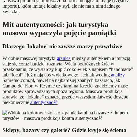
Masowa produkcja, uproszczona forma udająca tradycję (często z
importu), która imituje lokalny styl, ale nie ma z nim żadnego
związku.
Mit autentyczności: jak turystyka
masowa wypaczyła pojęcie pamiątki
Dlaczego 'lokalne' nie zawsze znaczy prawdziwe
W dobie masowej turystyki
granica
między autentykiem a imitacją
staje się coraz bardziej rozmyta. Wielu podróżnych żyje w
przekonaniu, że wystarczy kupić cokolwiek z napisem “handmade”
lub “local” i już mają coś wyjątkowego. Jednak według
analizy
Sanremo.com.pl, nawet na najbardziej znanych bazarach, jak
Campo de' Fiori w Rzymie czy targi na Krecie, znajdziemy masę
produktów sprowadzanych spoza regionu. Masowa produkcja
sprawia, że “lokalne” oznacza przede wszystkim łatwość dostępu,
niekoniecznie
autentyczność
.
Sklepy, bazary czy galerie? Gdzie kryje się ściema