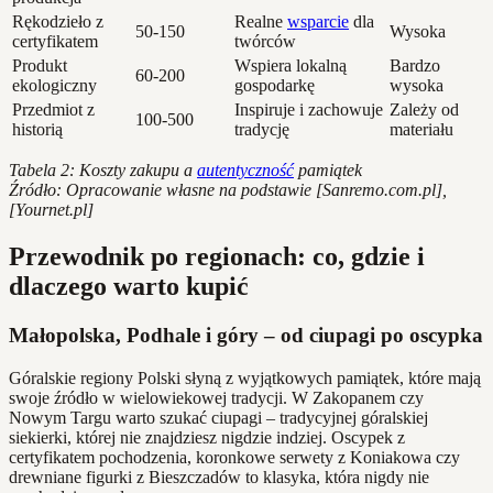
Rękodzieło z
Realne
wsparcie
dla
50-150
Wysoka
certyfikatem
twórców
Produkt
Wspiera lokalną
Bardzo
60-200
ekologiczny
gospodarkę
wysoka
Przedmiot z
Inspiruje i zachowuje
Zależy od
100-500
historią
tradycję
materiału
Tabela 2: Koszty zakupu a
autentyczność
pamiątek
Źródło: Opracowanie własne na podstawie [Sanremo.com.pl],
[Yournet.pl]
Przewodnik po regionach: co, gdzie i
dlaczego warto kupić
Małopolska, Podhale i góry – od ciupagi po oscypka
Góralskie regiony Polski słyną z wyjątkowych pamiątek, które mają
swoje źródło w wielowiekowej tradycji. W Zakopanem czy
Nowym Targu warto szukać ciupagi – tradycyjnej góralskiej
siekierki, której nie znajdziesz nigdzie indziej. Oscypek z
certyfikatem pochodzenia, koronkowe serwety z Koniakowa czy
drewniane figurki z Bieszczadów to klasyka, która nigdy nie