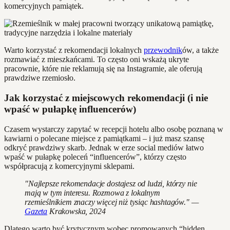
komercyjnych pamiątek.
Warto korzystać z rekomendacji lokalnych
przewodnik
ów, a także
rozmawiać z mieszkańcami. To często oni wskażą ukryte
pracownie, które nie reklamują się na Instagramie, ale oferują
prawdziwe rzemiosło.
Jak korzystać z miejscowych rekomendacji (i nie
wpaść w pułapkę influencerów)
Czasem wystarczy zapytać w recepcji hotelu albo osobę poznaną w
kawiarni o polecane miejsce z pamiątkami – i już masz szansę
odkryć prawdziwy skarb. Jednak w erze social mediów łatwo
wpaść w pułapkę poleceń “influencerów”, którzy często
współpracują z komercyjnymi sklepami.
"Najlepsze rekomendacje dostajesz od ludzi, którzy nie
mają w tym interesu. Rozmowa z lokalnym
rzemieślnikiem znaczy więcej niż tysiąc hashtagów." —
Gazeta
Krakowska, 2024
Dlatego warto być krytycznym wobec promowanych “hidden