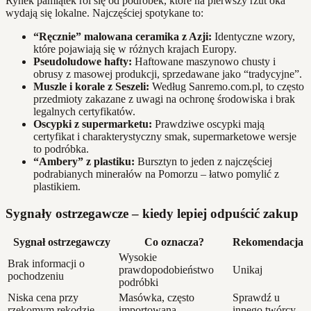
Rynek pamiątek roi się od podróbek, które na pierwszy rzut oka
wydają się lokalne. Najczęściej spotykane to:
“Ręcznie” malowana ceramika z Azji:
Identyczne wzory,
które pojawiają się w różnych krajach Europy.
Pseudoludowe hafty:
Haftowane maszynowo chusty i
obrusy z masowej produkcji, sprzedawane jako “tradycyjne”.
Muszle i korale z Seszeli:
Według Sanremo.com.pl, to często
przedmioty zakazane z uwagi na ochronę środowiska i brak
legalnych certyfikatów.
Oscypki z supermarketu:
Prawdziwe oscypki mają
certyfikat i charakterystyczny smak, supermarketowe wersje
to podróbka.
“Ambery” z plastiku:
Bursztyn to jeden z najczęściej
podrabianych minerałów na Pomorzu – łatwo pomylić z
plastikiem.
Sygnały ostrzegawcze – kiedy lepiej odpuścić zakup
Sygnał ostrzegawczy
Co oznacza?
Rekomendacja
Wysokie
Brak informacji o
prawdopodobieństwo
Unikaj
pochodzeniu
podróbki
Niska cena przy
Masówka, często
Sprawdź u
rzekomym rękodzie
importowana
innego twórcy