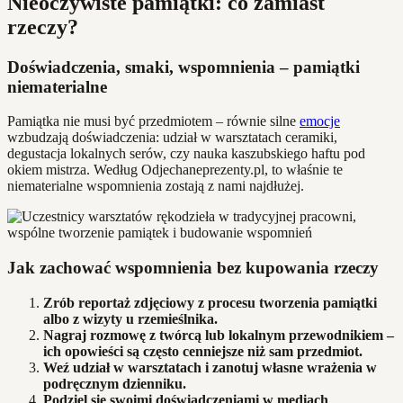
Nieoczywiste pamiątki: co zamiast
rzeczy?
Doświadczenia, smaki, wspomnienia – pamiątki
niematerialne
Pamiątka nie musi być przedmiotem – równie silne
emocje
wzbudzają doświadczenia: udział w warsztatach ceramiki,
degustacja lokalnych serów, czy nauka kaszubskiego haftu pod
okiem mistrza. Według Odjechaneprezenty.pl, to właśnie te
niematerialne wspomnienia zostają z nami najdłużej.
Jak zachować wspomnienia bez kupowania rzeczy
Zrób reportaż zdjęciowy z procesu tworzenia pamiątki
albo z wizyty u rzemieślnika.
Nagraj rozmowę z twórcą lub lokalnym przewodnikiem –
ich opowieści są często cenniejsze niż sam przedmiot.
Weź udział w warsztatach i zanotuj własne wrażenia w
podręcznym dzienniku.
Podziel się swoimi doświadczeniami w mediach