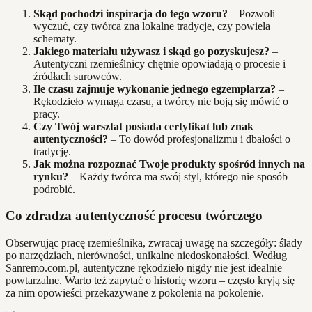
Skąd pochodzi inspiracja do tego wzoru?
– Pozwoli
wyczuć, czy twórca zna lokalne tradycje, czy powiela
schematy.
Jakiego materiału używasz i skąd go pozyskujesz?
–
Autentyczni rzemieślnicy chętnie opowiadają o procesie i
źródłach surowców.
Ile czasu zajmuje wykonanie jednego egzemplarza?
–
Rękodzieło wymaga czasu, a twórcy nie boją się mówić o
pracy.
Czy Twój warsztat posiada certyfikat lub znak
autentyczności?
– To dowód profesjonalizmu i dbałości o
tradycję.
Jak można rozpoznać Twoje produkty spośród innych na
rynku?
– Każdy twórca ma swój styl, którego nie sposób
podrobić.
Co zdradza autentyczność procesu twórczego
Obserwując pracę rzemieślnika, zwracaj uwagę na szczegóły: ślady
po narzędziach, nierówności, unikalne niedoskonałości. Według
Sanremo.com.pl, autentyczne rękodzieło nigdy nie jest idealnie
powtarzalne. Warto też zapytać o historię wzoru – często kryją się
za nim opowieści przekazywane z pokolenia na pokolenie.