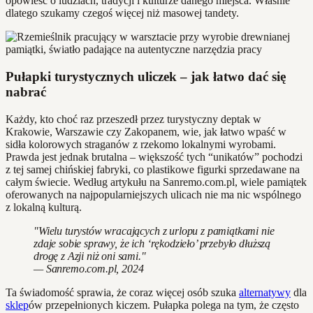
opowieść o ludziach, tradycji i kulturze danego miejsca. Właśnie
dlatego szukamy czegoś więcej niż masowej tandety.
Pułapki turystycznych uliczek – jak łatwo dać się
nabrać
Każdy, kto choć raz przeszedł przez turystyczny deptak w
Krakowie, Warszawie czy Zakopanem, wie, jak łatwo wpaść w
sidła kolorowych straganów z rzekomo lokalnymi wyrobami.
Prawda jest jednak brutalna – większość tych “unikatów” pochodzi
z tej samej chińskiej fabryki, co plastikowe figurki sprzedawane na
całym świecie. Według artykułu na Sanremo.com.pl, wiele pamiątek
oferowanych na najpopularniejszych ulicach nie ma nic wspólnego
z lokalną kulturą.
"Wielu turystów wracających z urlopu z pamiątkami nie
zdaje sobie sprawy, że ich ‘rękodzieło’ przebyło dłuższą
drogę z Azji niż oni sami."
— Sanremo.com.pl, 2024
Ta świadomość sprawia, że coraz więcej osób szuka
alternatywy
dla
sklep
ów przepełnionych kiczem. Pułapka polega na tym, że często