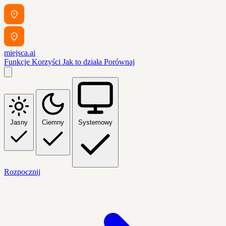
miejsca.ai
Funkcje
Korzyści
Jak to działa
Porównaj
Jasny
Ciemny
Systemowy
Rozpocznij