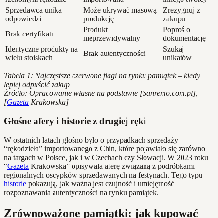
Sprzedawca unika
Może ukrywać masową
Zrezygnuj z
odpowiedzi
produkcję
zakupu
Produkt
Poproś o
Brak certyfikatu
nieprzewidywalny
dokumentację
Identyczne produkty na
Szukaj
Brak autentyczności
wielu stoiskach
unikatów
Tabela 1: Najczęstsze czerwone flagi na rynku pamiątek – kiedy
lepiej odpuścić zakup
Źródło: Opracowanie własne na podstawie [Sanremo.com.pl],
[
Gazeta
Krakowska]
Głośne afery i historie z drugiej ręki
W ostatnich latach głośno było o przypadkach sprzedaży
“rękodzieła” importowanego z Chin, które pojawiało się zarówno
na targach w Polsce, jak i w Czechach czy Słowacji. W 2023 roku
“
Gazeta
Krakowska” opisywała aferę związaną z podróbkami
regionalnych oscypków sprzedawanych na festynach. Tego typu
historie
pokazują, jak ważna jest czujność i umiejętność
rozpoznawania autentyczności na rynku pamiątek.
Zrównoważone pamiątki: jak kupować