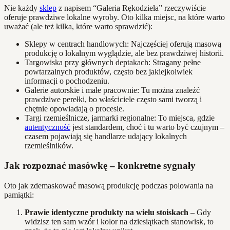
Nie każdy
sklep
z napisem “Galeria Rękodzieła” rzeczywiście
oferuje prawdziwe lokalne wyroby. Oto kilka miejsc, na które warto
uważać (ale też kilka, które warto sprawdzić):
Sklepy w centrach handlowych: Najczęściej oferują masową
produkcję o lokalnym wyglądzie, ale bez prawdziwej historii.
Targowiska przy głównych deptakach: Stragany pełne
powtarzalnych produktów, często bez jakiejkolwiek
informacji o pochodzeniu.
Galerie autorskie i małe pracownie: Tu można znaleźć
prawdziwe perełki, bo właściciele często sami tworzą i
chętnie opowiadają o procesie.
Targi rzemieślnicze, jarmarki regionalne: To miejsca, gdzie
autentyczność
jest standardem, choć i tu warto być czujnym –
czasem pojawiają się handlarze udający lokalnych
rzemieślników.
Jak rozpoznać masówkę – konkretne sygnały
Oto jak zdemaskować masową produkcję podczas polowania na
pamiątki:
Prawie identyczne produkty na wielu stoiskach
– Gdy
widzisz ten sam wzór i kolor na dziesiątkach stanowisk, to