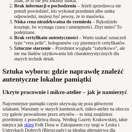
znak, że to nie jest lokalny unikat.
Brak informacji o pochodzeniu
– Jeżeli sprzedawca nie
potrafi powiedzieć, kto wykonał przedmiot albo unika
odpowiedzi, możesz być pewny, że to masówka.
Niska cena nieadekwatna do rzemiosła
– Rękodzieło
kosztuje, bo wymaga czasu i umiejętności. Zbyt tanio? To
podejrzane.
Brak certyfikatu autentyczności
– Warto szukać oznaczeń
typu “vera pelle”, hologramów czy pisemnych certyfikatów.
Sztuczne starzenie
– Przedmiot wygląda “zabytkowo”, ale
nie ma śladów użytkowania lub charakterystycznych dla
starych technik detali.
Sztuka wyboru: gdzie naprawdę znaleźć
autentyczne lokalne pamiątki
Ukryte pracownie i mikro-atelier – jak je namierzyć
Najcenniejsze pamiątki często ukrywają się poza głównymi
szlakami. Warsztaty w starych kamienicach, mikro-atelier na uboczu
czy galerie prowadzone przez artystów – to tutaj znajdziesz
przedmioty z prawdziwą duszą. Według Gazety Krakowskiej, takie
miejsca jak
sklep
Folk Dusa w Zakopanem czy targi w Lesku i
Ustrzykach Dolnych (Bieszczady) są idealną alternatywą dla