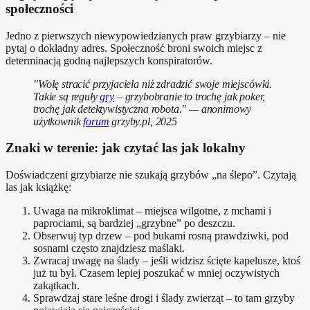
społeczności
Jedno z pierwszych niewypowiedzianych praw grzybiarzy – nie
pytaj o dokładny adres. Społeczność broni swoich miejsc z
determinacją godną najlepszych konspiratorów.
"Wolę stracić przyjaciela niż zdradzić swoje miejscówki.
Takie są reguły
gry
– grzybobranie to trochę jak poker,
trochę jak detektywistyczna robota." — anonimowy
użytkownik
forum
grzyby.pl, 2025
Znaki w terenie: jak czytać las jak lokalny
Doświadczeni grzybiarze nie szukają grzybów „na ślepo”. Czytają
las jak książkę:
Uwaga na mikroklimat – miejsca wilgotne, z mchami i
paprociami, są bardziej „grzybne” po deszczu.
Obserwuj typ drzew – pod bukami rosną prawdziwki, pod
sosnami często znajdziesz maślaki.
Zwracaj uwagę na ślady – jeśli widzisz ścięte kapelusze, ktoś
już tu był. Czasem lepiej poszukać w mniej oczywistych
zakątkach.
Sprawdzaj stare leśne drogi i ślady zwierząt – to tam grzyby