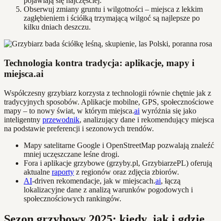
pojawiają się najczęściej.
Obserwuj zmiany gruntu i wilgotności – miejsca z lekkim
zagłębieniem i ściółką trzymającą wilgoć są najlepsze po
kilku dniach deszczu.
Technologia kontra tradycja: aplikacje, mapy i
miejsca.ai
Współczesny grzybiarz korzysta z technologii równie chętnie jak z
tradycyjnych sposobów. Aplikacje mobilne, GPS, społecznościowe
mapy – to nowy świat, w którym miejsca.
ai
wyróżnia się jako
inteligentny
przewodnik
, analizujący dane i rekomendujący miejsca
na podstawie preferencji i sezonowych trendów.
Mapy satelitarne Google i OpenStreetMap pozwalają znaleźć
mniej uczęszczane leśne drogi.
Fora i aplikacje grzybowe (grzyby.pl, GrzybiarzePL) oferują
aktualne
raporty
z regionów oraz zdjęcia zbiorów.
AI
-driven rekomendacje, jak w miejscach.
ai
, łączą
lokalizacyjne dane z analizą warunków pogodowych i
społecznościowych rankingów.
Sezon grzybowy 2025: kiedy, jak i gdzie