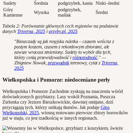
Sudety
Średnia
podgrzybek, kania
Niski–średni
Góry
podgrzybek,
Wysoka
Średni
Kamienne
maślak
Tabela 2: Porównanie głównych cech regionów na podstawie
danych
Triverna, 2025
i
grzyby.pl, 2025
"Bieszczady są jak rosyjska ruletka – czasem wrócisz z
pustym koszem, czasem z rekordowym zbiorami, ale
zawsze wracasz zmieniony. Sudety to wybór dla tych,
którzy cenią przewidywalność i
różnorodność
." —
Zbigniew Nowak,
przewodnik
terenowy, cytat z
Triverna,
2025
Wielkopolska i Pomorze: niedoceniane perły
Wielkopolska i Pomorze Zachodnie zyskują na znaczeniu wśród
doświadczonych grzybiarzy. Lasy wokół Poznania, Puszcza
Zielonka czy Jezioro Bieszkowickie, dawniej omijane, dziś
przyciągają tych, którzy unikają tłumów. Jak podaje
Głos
Wielkopolski, 2025
, wiosną notowano pierwsze zbiory borowików
już w maju, co jest rzadkością w innych regionach.