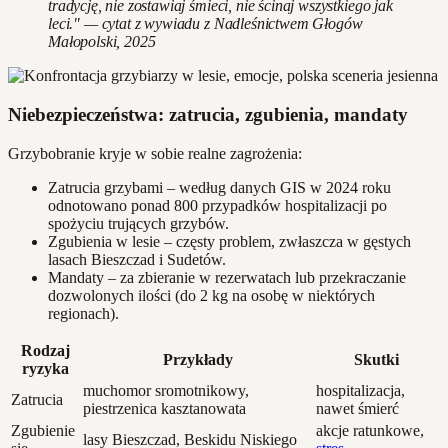
tradycję, nie zostawiaj śmieci, nie ścinaj wszystkiego jak
leci." — cytat z wywiadu z Nadleśnictwem Głogów
Małopolski, 2025
Niebezpieczeństwa: zatrucia, zgubienia, mandaty
Grzybobranie kryje w sobie realne zagrożenia:
Zatrucia grzybami – według danych GIS w 2024 roku
odnotowano ponad 800 przypadków hospitalizacji po
spożyciu trujących grzybów.
Zgubienia w lesie – częsty problem, zwłaszcza w gęstych
lasach Bieszczad i Sudetów.
Mandaty – za zbieranie w rezerwatach lub przekraczanie
dozwolonych ilości (do 2 kg na osobę w niektórych
regionach).
Rodzaj
Przykłady
Skutki
ryzyka
muchomor sromotnikowy,
hospitalizacja,
Zatrucia
piestrzenica kasztanowata
nawet śmierć
Zgubienie
akcje ratunkowe,
lasy Bieszczad, Beskidu Niskiego