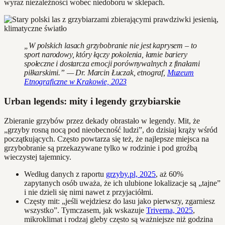
wyraz niezależności wobec niedoboru w sklepach.
„W polskich lasach grzybobranie nie jest kaprysem – to
sport narodowy, który łączy pokolenia, łamie bariery
społeczne i dostarcza emocji porównywalnych z finałami
piłkarskimi.” — Dr. Marcin Łuczak, etnograf,
Muzeum
Etnograficzne w Krakowie, 2023
Urban legends: mity i legendy grzybiarskie
Zbieranie grzybów przez dekady obrastało w legendy. Mit, że
„grzyby rosną nocą pod nieobecność ludzi”, do dzisiaj krąży wśród
początkujących. Często powtarza się też, że najlepsze miejsca na
grzybobranie są przekazywane tylko w rodzinie i pod groźbą
wieczystej tajemnicy.
Według danych z raportu
grzyby.pl, 2025
, aż 60%
zapytanych osób uważa, że ich ulubione lokalizacje są „tajne”
i nie dzieli się nimi nawet z przyjaciółmi.
Częsty mit: „jeśli wejdziesz do lasu jako pierwszy, zgarniesz
wszystko”. Tymczasem, jak wskazuje
Triverna, 2025
,
mikroklimat i rodzaj gleby często są ważniejsze niż godzina