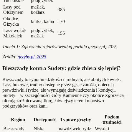
Tucholskie
podgrzybek
Lasy pod
maślak,
385
Olsztynem
koźlarz
Okolice
kurka, kania
170
Giżycka
Lasy wokół
podgrzybek,
155
Mikołajek
maślak
Tabela 1: Zgłoszenia zbiorów według portalu grzyby.pl, 2025
Źródło:
grzyby.pl, 2025
Bieszczady kontra Sudety: gdzie zbiera się lepiej?
Bieszczady to synonim dzikości i trudnych, ale obfitych łowisk.
Lasy bukowe, trudno dostępne przez gęste zarośla, obiecują
prawdziwki i rydze, ale wymagają doświadczenia i kondycji.
Sudety – w szczególności Góry Kamienne czy okolice Zgorzelca –
oferują zróżnicowaną florę, łatwiejszy teren i mnóstwo
podgrzybków oraz kani.
Poziom
Region
Dostępność
Typowe grzyby
trudności
Bieszczady
Niska
prawdziwek, rydz
Wysoki