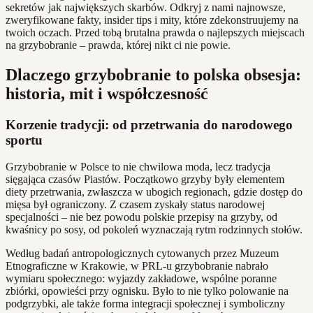
sekretów jak największych skarbów. Odkryj z nami najnowsze,
zweryfikowane fakty, insider tips i mity, które zdekonstruujemy na
twoich oczach. Przed tobą brutalna prawda o najlepszych miejscach
na grzybobranie – prawda, której nikt ci nie powie.
Dlaczego grzybobranie to polska obsesja:
historia, mit i współczesność
Korzenie tradycji: od przetrwania do narodowego
sportu
Grzybobranie w Polsce to nie chwilowa moda, lecz tradycja
sięgająca czasów Piastów. Początkowo grzyby były elementem
diety przetrwania, zwłaszcza w ubogich regionach, gdzie dostęp do
mięsa był ograniczony. Z czasem zyskały status narodowej
specjalności – nie bez powodu polskie przepisy na grzyby, od
kwaśnicy po sosy, od pokoleń wyznaczają rytm rodzinnych stołów.
Według badań antropologicznych cytowanych przez Muzeum
Etnograficzne w Krakowie, w PRL-u grzybobranie nabrało
wymiaru społecznego: wyjazdy zakładowe, wspólne poranne
zbiórki, opowieści przy ognisku. Było to nie tylko polowanie na
podgrzybki, ale także forma integracji społecznej i symboliczny