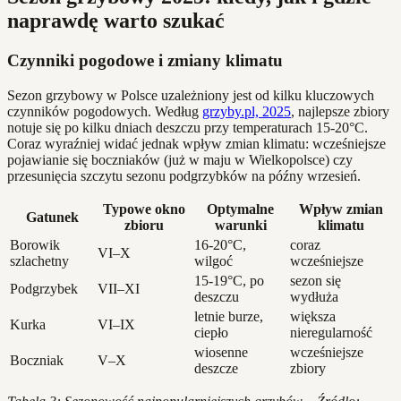
naprawdę warto szukać
Czynniki pogodowe i zmiany klimatu
Sezon grzybowy w Polsce uzależniony jest od kilku kluczowych
czynników pogodowych. Według
grzyby.pl, 2025
, najlepsze zbiory
notuje się po kilku dniach deszczu przy temperaturach 15-20°C.
Coraz wyraźniej widać jednak wpływ zmian klimatu: wcześniejsze
pojawianie się boczniaków (już w maju w Wielkopolsce) czy
przesunięcia szczytu sezonu podgrzybków na późny wrzesień.
Typowe okno
Optymalne
Wpływ zmian
Gatunek
zbioru
warunki
klimatu
Borowik
16-20°C,
coraz
VI–X
szlachetny
wilgoć
wcześniejsze
15-19°C, po
sezon się
Podgrzybek
VII–XI
deszczu
wydłuża
letnie burze,
większa
Kurka
VI–IX
ciepło
nieregularność
wiosenne
wcześniejsze
Boczniak
V–X
deszcze
zbiory