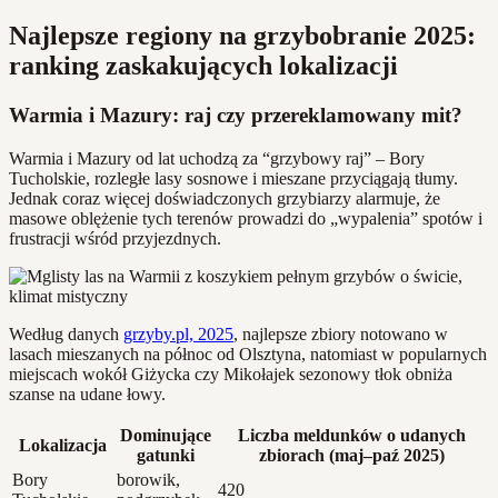
Najlepsze regiony na grzybobranie 2025:
ranking zaskakujących lokalizacji
Warmia i Mazury: raj czy przereklamowany mit?
Warmia i Mazury od lat uchodzą za “grzybowy raj” – Bory
Tucholskie, rozległe lasy sosnowe i mieszane przyciągają tłumy.
Jednak coraz więcej doświadczonych grzybiarzy alarmuje, że
masowe oblężenie tych terenów prowadzi do „wypalenia” spotów i
frustracji wśród przyjezdnych.
Według danych
grzyby.pl, 2025
, najlepsze zbiory notowano w
lasach mieszanych na północ od Olsztyna, natomiast w popularnych
miejscach wokół Giżycka czy Mikołajek sezonowy tłok obniża
szanse na udane łowy.
Dominujące
Liczba meldunków o udanych
Lokalizacja
gatunki
zbiorach (maj–paź 2025)
Bory
borowik,
420