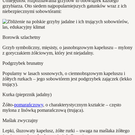
Umiejętność rozpoznawania grzybów to obowiązek każdego
grzybiarza. Oto siedem najpopularniejszych gatunków wraz z ich
niebezpiecznymi sobowtórami:
Borowik szlachetny
Grzyb symboliczny, mięsisty, o jasnobrązowym kapeluszu – mylony
z goryczakiem żółciowym, który jest niejadalny.
Podgrzybek brunatny
Popularny w lasach sosnowych, o ciemnobrązowym kapeluszu i
żółtych rurkach – jego sobowtórem jest podgrzybek zajączek (lekko
trujący).
Kurka (pieprznik jadalny)
Żółto-
pomarańczowy
, o charakterystycznym kształcie – często
mylona z lisówką pomarańczową (trująca).
Maślak zwyczajny
Lepki, śluzowaty kapelusz, żółte rurki – uwaga na maślaka żółtego