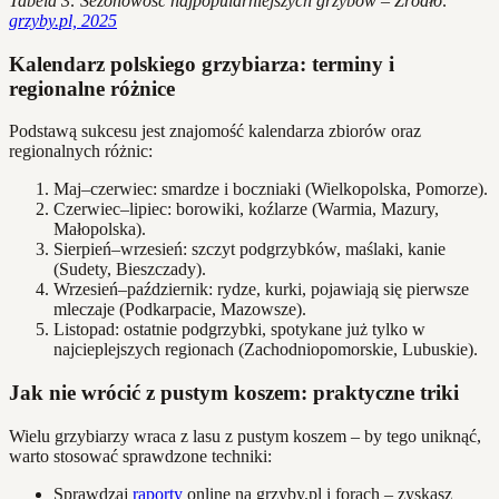
Tabela 3: Sezonowość najpopularniejszych grzybów – Źródło:
grzyby.pl, 2025
Kalendarz polskiego grzybiarza: terminy i
regionalne różnice
Podstawą sukcesu jest znajomość kalendarza zbiorów oraz
regionalnych różnic:
Maj–czerwiec: smardze i boczniaki (Wielkopolska, Pomorze).
Czerwiec–lipiec: borowiki, koźlarze (Warmia, Mazury,
Małopolska).
Sierpień–wrzesień: szczyt podgrzybków, maślaki, kanie
(Sudety, Bieszczady).
Wrzesień–październik: rydze, kurki, pojawiają się pierwsze
mleczaje (Podkarpacie, Mazowsze).
Listopad: ostatnie podgrzybki, spotykane już tylko w
najcieplejszych regionach (Zachodniopomorskie, Lubuskie).
Jak nie wrócić z pustym koszem: praktyczne triki
Wielu grzybiarzy wraca z lasu z pustym koszem – by tego uniknąć,
warto stosować sprawdzone techniki:
Sprawdzaj
raporty
online na grzyby.pl i forach – zyskasz