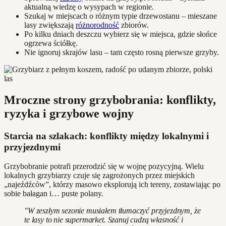
aktualną wiedzę o wysypach w regionie.
Szukaj w miejscach o różnym typie drzewostanu – mieszane
lasy zwiększają
różnorodność
zbiorów.
Po kilku dniach deszczu wybierz się w miejsca, gdzie słońce
ogrzewa ściółkę.
Nie ignoruj skrajów lasu – tam często rosną pierwsze grzyby.
Mroczne strony grzybobrania: konflikty,
ryzyka i grzybowe wojny
Starcia na szlakach: konflikty między lokalnymi i
przyjezdnymi
Grzybobranie potrafi przerodzić się w wojnę pozycyjną. Wielu
lokalnych grzybiarzy czuje się zagrożonych przez miejskich
„najeźdźców”, którzy masowo eksplorują ich tereny, zostawiając po
sobie bałagan i… puste polany.
"W zeszłym sezonie musiałem tłumaczyć przyjezdnym, że
te lasy to nie supermarket. Szanuj cudzą własność i