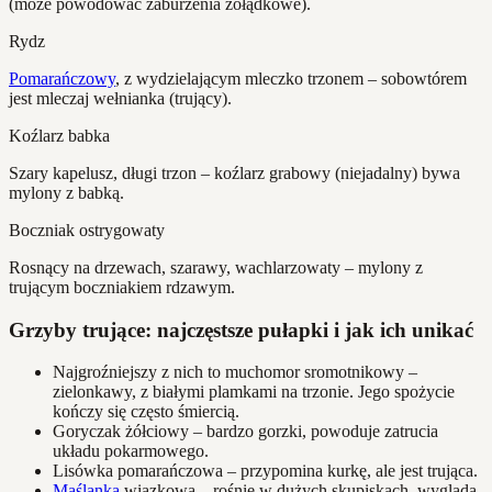
(może powodować zaburzenia żołądkowe).
Rydz
Pomarańczowy
, z wydzielającym mleczko trzonem – sobowtórem
jest mleczaj wełnianka (trujący).
Koźlarz babka
Szary kapelusz, długi trzon – koźlarz grabowy (niejadalny) bywa
mylony z babką.
Boczniak ostrygowaty
Rosnący na drzewach, szarawy, wachlarzowaty – mylony z
trującym boczniakiem rdzawym.
Grzyby trujące: najczęstsze pułapki i jak ich unikać
Najgroźniejszy z nich to muchomor sromotnikowy –
zielonkawy, z białymi plamkami na trzonie. Jego spożycie
kończy się często śmiercią.
Goryczak żółciowy – bardzo gorzki, powoduje zatrucia
układu pokarmowego.
Lisówka pomarańczowa – przypomina kurkę, ale jest trująca.
Maślanka
wiązkowa – rośnie w dużych skupiskach, wygląda