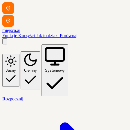
miejsca.ai
Funkcje
Korzyści
Jak to działa
Porównaj
Jasny
Ciemny
Systemowy
Rozpocznij