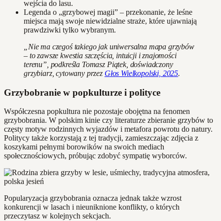
wejścia do lasu.
Legenda o „grzybowej magii” – przekonanie, że leśne
miejsca mają swoje niewidzialne straże, które ujawniają
prawdziwki tylko wybranym.
„Nie ma czegoś takiego jak uniwersalna mapa grzybów
– to zawsze kwestia szczęścia, intuicji i znajomości
terenu”, podkreśla Tomasz Piątek, doświadczony
grzybiarz, cytowany przez
Głos Wielkopolski, 2025
.
Grzybobranie w popkulturze i polityce
Współczesna popkultura nie pozostaje obojętna na fenomen
grzybobrania. W polskim kinie czy literaturze zbieranie grzybów to
częsty motyw rodzinnych wyjazdów i metafora powrotu do natury.
Politycy także korzystają z tej tradycji, zamieszczając zdjęcia z
koszykami pełnymi borowików na swoich mediach
społecznościowych, próbując zdobyć sympatię wyborców.
Popularyzacja grzybobrania oznacza jednak także wzrost
konkurencji w lasach i nieuniknione konflikty, o których
przeczytasz w kolejnych sekcjach.