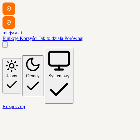
miejsca.ai
Funkcje
Korzyści
Jak to działa
Porównaj
Jasny
Ciemny
Systemowy
Rozpocznij