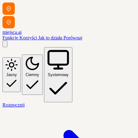
miejsca.ai
Funkcje
Korzyści
Jak to działa
Porównaj
Jasny
Ciemny
Systemowy
Rozpocznij