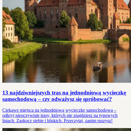
13 najdziwniejszych tras na jednodniową wycieczkę
samochodową – czy odważysz się spróbować?
Ciekawe miejsca na jednodniową wycieczkę samochodową –
odkryj nieoczywiste trasy, których nie znajdziesz na typowych
listach. Zaskocz siebie i bliskich. Przeczytaj, zanim ruszysz!