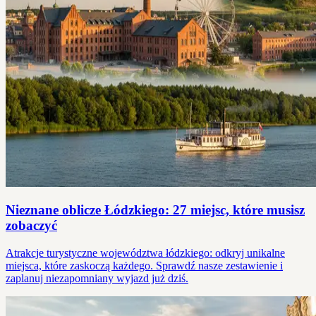
Nieznane oblicze Łódzkiego: 27 miejsc, które musisz
zobaczyć
Atrakcje turystyczne województwa łódzkiego: odkryj unikalne
miejsca, które zaskoczą każdego. Sprawdź nasze zestawienie i
zaplanuj niezapomniany wyjazd już dziś.