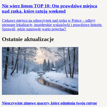
Nie wierz listom TOP 10: Oto prawdziwe miejsca
nad rzeką, które ratują weekend
Ciekawe miejsca na odpoczynek nad rzeką w Polsce – odkryj
nieznane lokalizacje, insajderskie wskazówki i prawdziwe historie.
Sprawdź, gdzie naprawdę warto pojechać!
Ostatnie aktualizacje
Nieoczywiste zimowe spacery, które odmienią twoją rutynę