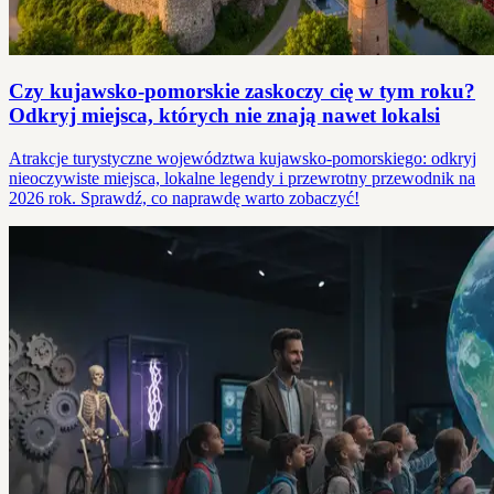
Czy kujawsko-pomorskie zaskoczy cię w tym roku?
Odkryj miejsca, których nie znają nawet lokalsi
Atrakcje turystyczne województwa kujawsko-pomorskiego: odkryj
nieoczywiste miejsca, lokalne legendy i przewrotny przewodnik na
2026 rok. Sprawdź, co naprawdę warto zobaczyć!