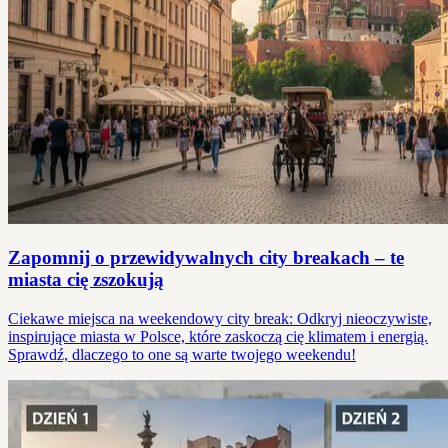
Zapomnij o przewidywalnych city breakach – te
miasta cię zszokują
Ciekawe miejsca na weekendowy city break: Odkryj nieoczywiste,
inspirujące miasta w Polsce, które zaskoczą cię klimatem i energią.
Sprawdź, dlaczego to one są warte twojego weekendu!