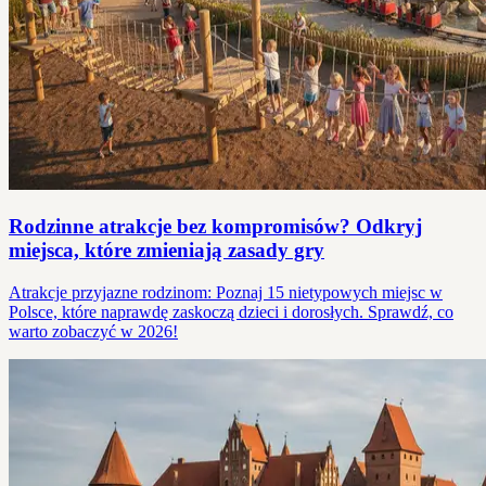
Rodzinne atrakcje bez kompromisów? Odkryj
miejsca, które zmieniają zasady gry
Atrakcje przyjazne rodzinom: Poznaj 15 nietypowych miejsc w
Polsce, które naprawdę zaskoczą dzieci i dorosłych. Sprawdź, co
warto zobaczyć w 2026!