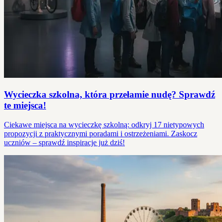
Wycieczka szkolna, która przełamie nudę? Sprawdź
te miejsca!
Ciekawe miejsca na wycieczkę szkolną: odkryj 17 nietypowych
propozycji z praktycznymi poradami i ostrzeżeniami. Zaskocz
uczniów – sprawdź inspiracje już dziś!