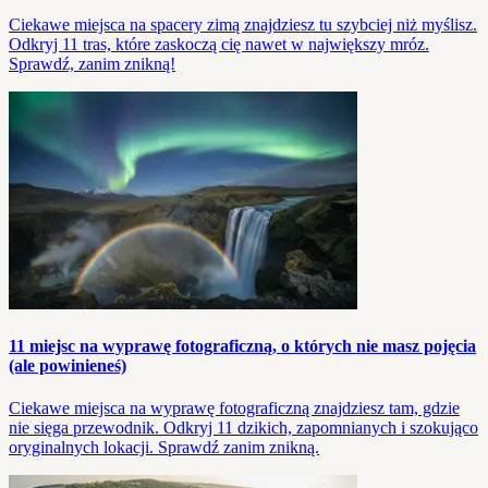
Ciekawe miejsca na spacery zimą znajdziesz tu szybciej niż myślisz.
Odkryj 11 tras, które zaskoczą cię nawet w największy mróz.
Sprawdź, zanim znikną!
11 miejsc na wyprawę fotograficzną, o których nie masz pojęcia
(ale powinieneś)
Ciekawe miejsca na wyprawę fotograficzną znajdziesz tam, gdzie
nie sięga przewodnik. Odkryj 11 dzikich, zapomnianych i szokująco
oryginalnych lokacji. Sprawdź zanim znikną.