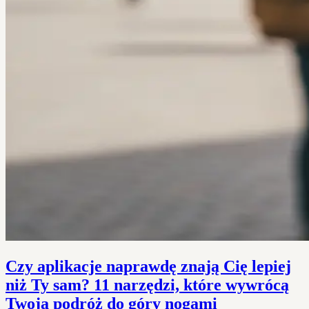
Czy aplikacje naprawdę znają Cię lepiej
niż Ty sam? 11 narzędzi, które wywrócą
Twoją podróż do góry nogami