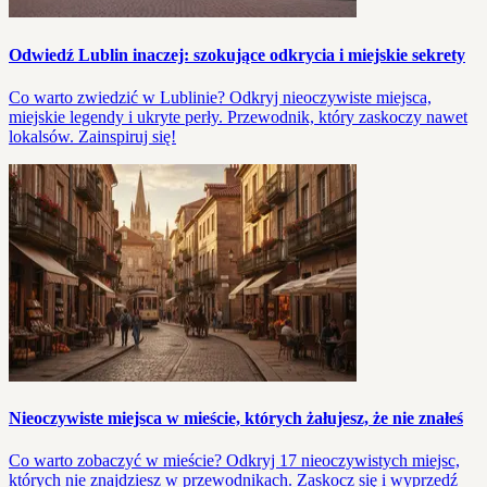
Odwiedź Lublin inaczej: szokujące odkrycia i miejskie sekrety
Co warto zwiedzić w Lublinie? Odkryj nieoczywiste miejsca,
miejskie legendy i ukryte perły. Przewodnik, który zaskoczy nawet
lokalsów. Zainspiruj się!
Nieoczywiste miejsca w mieście, których żałujesz, że nie znałeś
Co warto zobaczyć w mieście? Odkryj 17 nieoczywistych miejsc,
których nie znajdziesz w przewodnikach. Zaskocz się i wyprzedź