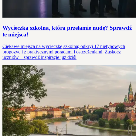
Wycieczka szkolna, która przełamie nudę? Sprawdź
te miejsca!
Ciekawe miejsca na wycieczkę szkolną: odkryj 17 nietypowych
propozycji z praktycznymi poradami i ostrzeżeniami. Zaskocz
uczniów – sprawdź inspiracje już dziś!