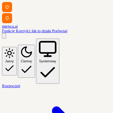
miejsca.ai
Funkcje
Korzyści
Jak to działa
Porównaj
Jasny
Ciemny
Systemowy
Rozpocznij