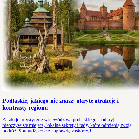
Podlaskie, jakiego nie znasz: ukryte atrakcje i
kontrasty regionu
Atrakcje turystyczne województwa podlaskiego – odkryj
nieoczywiste miejsca, lokalne sekrety i rady, które odmienią twoją
podróż. Sprawdź, co cię naprawdę zaskoczy!