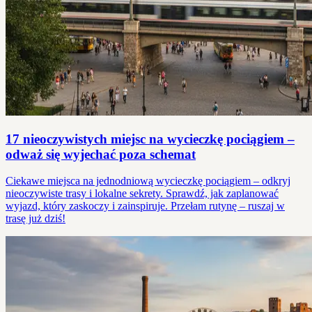
17 nieoczywistych miejsc na wycieczkę pociągiem –
odważ się wyjechać poza schemat
Ciekawe miejsca na jednodniową wycieczkę pociągiem – odkryj
nieoczywiste trasy i lokalne sekrety. Sprawdź, jak zaplanować
wyjazd, który zaskoczy i zainspiruje. Przełam rutynę – ruszaj w
trasę już dziś!