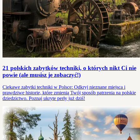
21 polskich zabytków techniki, o których nikt Ci nie
powie (ale musisz je zobaczyć!)
Ciekawe zabytki techniki w Polsce: Odkryj nieznane miejsca i
prawdziwe historie, które zmienią Twój sposób patrzenia na polskie
dziedzictwo. Poznaj ukryte perły już dziś!