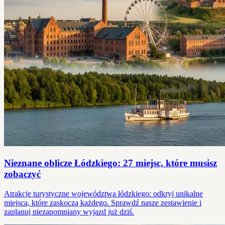
Nieznane oblicze Łódzkiego: 27 miejsc, które musisz
zobaczyć
Atrakcje turystyczne województwa łódzkiego: odkryj unikalne
miejsca, które zaskoczą każdego. Sprawdź nasze zestawienie i
zaplanuj niezapomniany wyjazd już dziś.