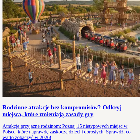
Rodzinne atrakcje bez kompromisów? Odkryj
miejsca, które zmieniają zasady gry
Atrakcje przyjazne rodzinom: Poznaj 15 nietypowych miejsc w
Polsce, które naprawdę zaskoczą dzieci i dorosłych. Sprawdź, co
warto zobaczyć w 2026!